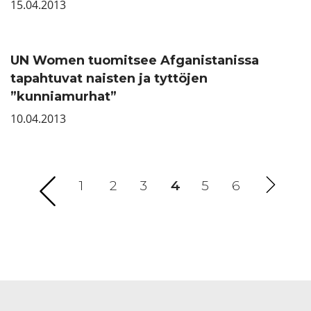
15.04.2013
UN Women tuomitsee Afganistanissa
tapahtuvat naisten ja tyttöjen
”kunniamurhat”
10.04.2013
1
2
3
4
(current)
5
6