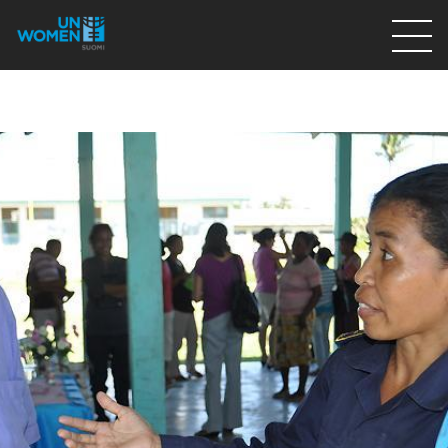
Lahjoita
Osallistu
Mitä teemme
Ajankohtaista
Tietoa meistä
På Svenska
Valikon rivi
Lahjoita