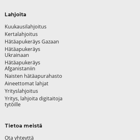
Lahjoita
Kuukausilahjoitus
Kertalahjoitus
Hätäapukeräys Gazaan
Hätäapukeräys
Ukrainaan
Hätäapukeräys
Afganistaniin
Naisten hätäapurahasto
Aineettomat lahjat
Yrityslahjoitus
Yritys, lahjoita digitaitoja
tytöille
Tietoa meistä
Ota yhteyttä