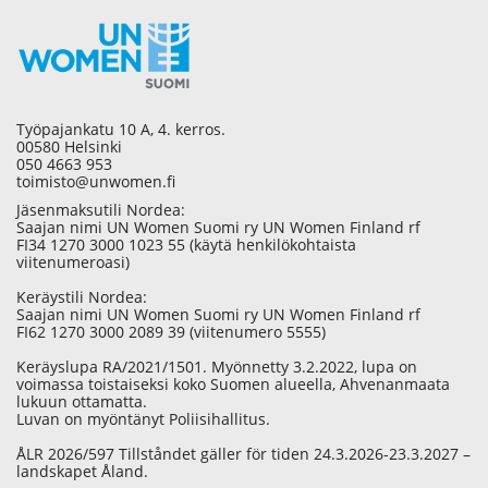
Työpajankatu 10 A, 4. kerros.
00580 Helsinki
050 4663 953
toimisto@unwomen.fi
Jäsenmaksutili Nordea:
Saajan nimi UN Women Suomi ry UN Women Finland rf
FI34 1270 3000 1023 55 (käytä henkilökohtaista
viitenumeroasi)
Keräystili Nordea:
Saajan nimi UN Women Suomi ry UN Women Finland rf
FI62 1270 3000 2089 39 (viitenumero 5555)
Keräyslupa RA/2021/1501. Myönnetty 3.2.2022, lupa on
voimassa toistaiseksi koko Suomen alueella, Ahvenanmaata
lukuun ottamatta.
Luvan on myöntänyt Poliisihallitus.
ÅLR 2026/597 Tillståndet gäller för tiden 24.3.2026-23.3.2027 –
landskapet Åland.