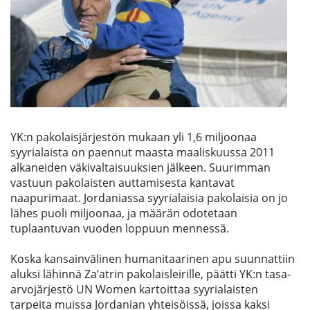
Etsi
YK:n pakolaisjärjestön mukaan yli 1,6 miljoonaa
syyrialaista on paennut maasta maaliskuussa 2011
alkaneiden väkivaltaisuuksien jälkeen. Suurimman
vastuun pakolaisten auttamisesta kantavat
naapurimaat. Jordaniassa syyrialaisia pakolaisia on jo
lähes puoli miljoonaa, ja määrän odotetaan
tuplaantuvan vuoden loppuun mennessä.
Koska kansainvälinen humanitaarinen apu suunnattiin
aluksi lähinnä Za’atrin pakolaisleirille, päätti YK:n tasa-
arvojärjestö UN Women kartoittaa syyrialaisten
tarpeita muissa Jordanian yhteisöissä, joissa kaksi