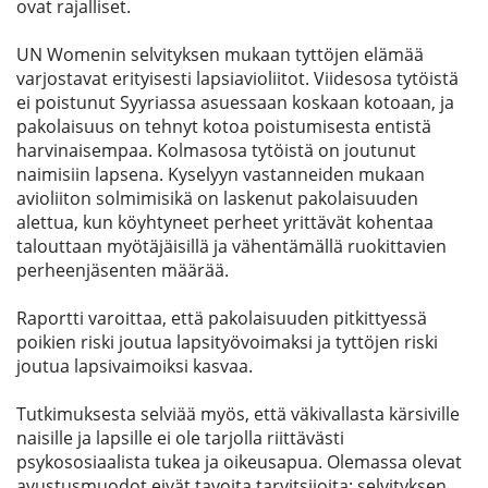
ovat rajalliset.
UN Womenin selvityksen mukaan tyttöjen elämää
varjostavat erityisesti lapsiavioliitot. Viidesosa tytöistä
ei poistunut Syyriassa asuessaan koskaan kotoaan, ja
pakolaisuus on tehnyt kotoa poistumisesta entistä
harvinaisempaa. Kolmasosa tytöistä on joutunut
naimisiin lapsena. Kyselyyn vastanneiden mukaan
avioliiton solmimisikä on laskenut pakolaisuuden
alettua, kun köyhtyneet perheet yrittävät kohentaa
talouttaan myötäjäisillä ja vähentämällä ruokittavien
perheenjäsenten määrää.
Raportti varoittaa, että pakolaisuuden pitkittyessä
poikien riski joutua lapsityövoimaksi ja tyttöjen riski
joutua lapsivaimoiksi kasvaa.
Tutkimuksesta selviää myös, että väkivallasta kärsiville
naisille ja lapsille ei ole tarjolla riittävästi
psykososiaalista tukea ja oikeusapua. Olemassa olevat
avustusmuodot eivät tavoita tarvitsijoita: selvityksen