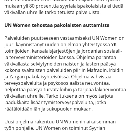
mukaan yli 80 prosenttia syyrialaispakolaisista ei tiedä
väkivallan uhreille tarkoitetuista palveluista.
UN Women tehostaa pakolaisten auttamista
Palveluiden puutteeseen vastaamiseksi UN Women on
juuri käynnistänyt uuden ohjelman yhteistyössä YK-
toimijoiden, kansalaisjärjestöjen ja Jordanian sosiaali-
ja terveysministeriöiden kanssa. Ohjelma parantaa
väkivallasta selviytyneiden naisten ja lasten pääsyä
kokonaisvaltaisten palveluiden piiriin Mafraqin, Irbidin
ja Zargan pakolaisyhteisöissä. Ohjelma vahvistaa
terveyspalveluita ja psykososiaalista neuvontaa,
helpottaa pääsyä turvataloihin ja tarjoaa lakineuvontaa
väkivallan uhreille. Tarkoituksena on myös tarjota
laadukkaita lisääntymisterveyspalveluita, jotka
räätälöidään iän ja sukupuolen mukaan.
Uusi ohjelma rakentuu UN Womenin aikaisemman
työn pohjalle. UN Women on toiminut Syyrian