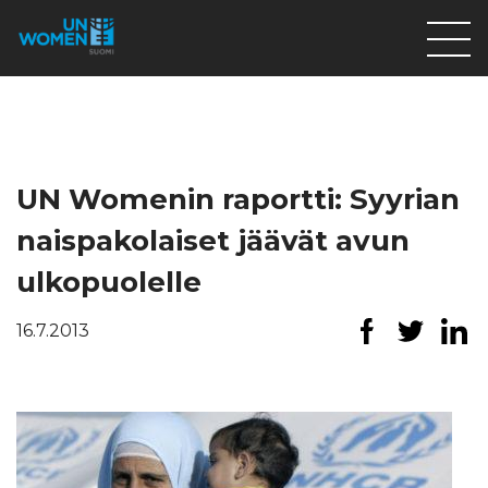
Lahjoita
Osallistu
Mitä teemme
UN Womenin raportti: Syyrian
Ajankohtaista
naispakolaiset jäävät avun
Tietoa meistä
ulkopuolelle
På Svenska
16.7.2013
Valikon rivi
Lahjoita