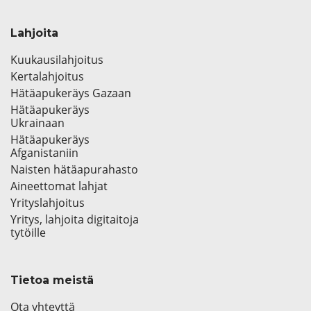
Lahjoita
Kuukausilahjoitus
Kertalahjoitus
Hätäapukeräys Gazaan
Hätäapukeräys
Ukrainaan
Hätäapukeräys
Afganistaniin
Naisten hätäapurahasto
Aineettomat lahjat
Yrityslahjoitus
Yritys, lahjoita digitaitoja
tytöille
Tietoa meistä
Ota yhteyttä