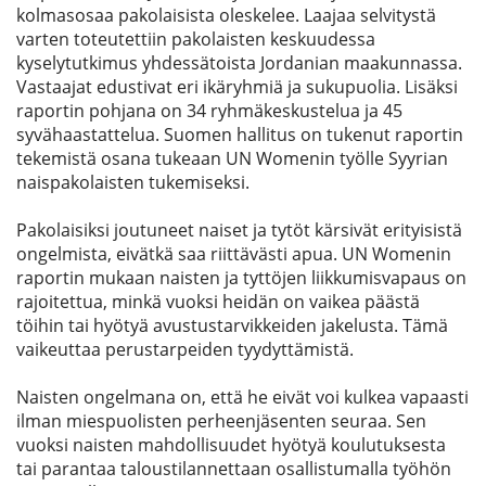
kolmasosaa pakolaisista oleskelee. Laajaa selvitystä
varten toteutettiin pakolaisten keskuudessa
kyselytutkimus yhdessätoista Jordanian maakunnassa.
Vastaajat edustivat eri ikäryhmiä ja sukupuolia. Lisäksi
raportin pohjana on 34 ryhmäkeskustelua ja 45
syvähaastattelua. Suomen hallitus on tukenut raportin
tekemistä osana tukeaan UN Womenin työlle Syyrian
naispakolaisten tukemiseksi.
Pakolaisiksi joutuneet naiset ja tytöt kärsivät erityisistä
ongelmista, eivätkä saa riittävästi apua. UN Womenin
raportin mukaan naisten ja tyttöjen liikkumisvapaus on
rajoitettua, minkä vuoksi heidän on vaikea päästä
töihin tai hyötyä avustustarvikkeiden jakelusta. Tämä
vaikeuttaa perustarpeiden tyydyttämistä.
Naisten ongelmana on, että he eivät voi kulkea vapaasti
ilman miespuolisten perheenjäsenten seuraa. Sen
vuoksi naisten mahdollisuudet hyötyä koulutuksesta
tai parantaa taloustilannettaan osallistumalla työhön