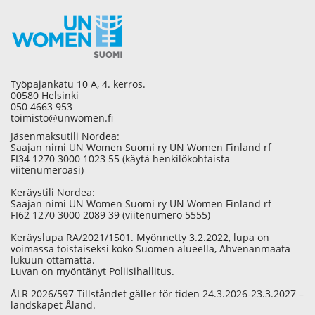
Työpajankatu 10 A, 4. kerros.
00580 Helsinki
050 4663 953
toimisto@unwomen.fi
Jäsenmaksutili Nordea:
Saajan nimi UN Women Suomi ry UN Women Finland rf
FI34 1270 3000 1023 55 (käytä henkilökohtaista
viitenumeroasi)
Keräystili Nordea:
Saajan nimi UN Women Suomi ry UN Women Finland rf
FI62 1270 3000 2089 39 (viitenumero 5555)
Keräyslupa RA/2021/1501. Myönnetty 3.2.2022, lupa on
voimassa toistaiseksi koko Suomen alueella, Ahvenanmaata
lukuun ottamatta.
Luvan on myöntänyt Poliisihallitus.
ÅLR 2026/597 Tillståndet gäller för tiden 24.3.2026-23.3.2027 –
landskapet Åland.