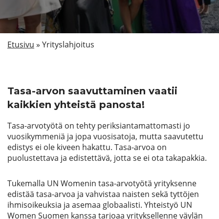
Etsi
Etusivu
»
Yrityslahjoitus
Tasa-arvon saavuttaminen vaatii
kaikkien yhteistä panosta!
Tasa-arvotyötä on tehty periksiantamattomasti jo
vuosikymmeniä ja jopa vuosisatoja, mutta saavutettu
edistys ei ole kiveen hakattu. Tasa-arvoa on
puolustettava ja edistettävä, jotta se ei ota takapakkia.
Tukemalla UN Womenin tasa-arvotyötä yrityksenne
edistää tasa-arvoa ja vahvistaa naisten sekä tyttöjen
ihmisoikeuksia ja asemaa globaalisti. Yhteistyö UN
Women Suomen kanssa tarjoaa yrityksellenne väylän