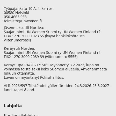
Työpajankatu 10 A, 4. kerros.
00580 Helsinki
050 4663 953
toimisto@unwomen.fi
Jäsenmaksutili Nordea:
Saajan nimi UN Women Suomi ry UN Women Finland rf
FI34 1270 3000 1023 55 (käytä henkilökohtaista
viitenumeroasi)
Keräystili Nordea:
Saajan nimi UN Women Suomi ry UN Women Finland rf
FI62 1270 3000 2089 39 (viitenumero 5555)
Keräyslupa RA/2021/1501. Myönnetty 3.2.2022, lupa on
voimassa toistaiseksi koko Suomen alueella, Ahvenanmaata
lukuun ottamatta.
Luvan on myöntänyt Poliisihallitus.
ÅLR 2026/597 Tillståndet gäller för tiden 24.3.2026-23.3.2027 –
landskapet Åland.
Lahjoita
Kuukausilahjoitus