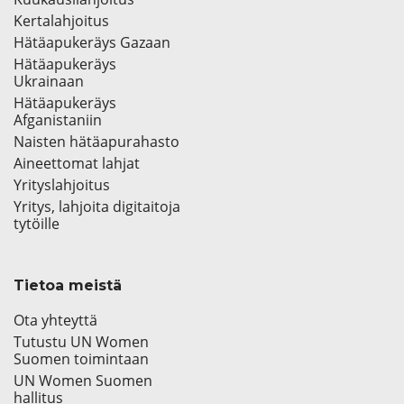
Kertalahjoitus
Hätäapukeräys Gazaan
Hätäapukeräys
Ukrainaan
Hätäapukeräys
Afganistaniin
Naisten hätäapurahasto
Aineettomat lahjat
Yrityslahjoitus
Yritys, lahjoita digitaitoja
tytöille
Tietoa meistä
Ota yhteyttä
Tutustu UN Women
Suomen toimintaan
UN Women Suomen
hallitus