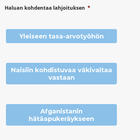
Haluan kohdentaa lahjoituksen
*
Yleiseen tasa-arvotyöhön
Naisiin kohdistuvaa väkivaltaa
vastaan
Afganistanin
hätäapukeräykseen