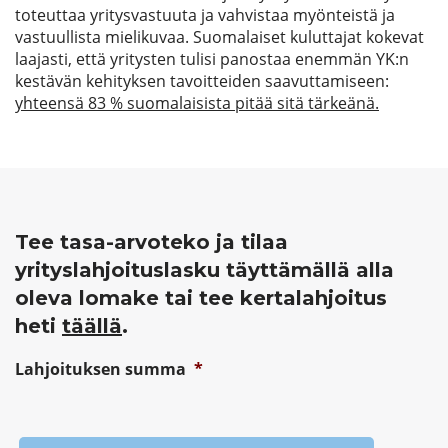
toteuttaa yritysvastuuta ja vahvistaa myönteistä ja
vastuullista mielikuvaa. Suomalaiset kuluttajat kokevat
laajasti, että yritysten tulisi panostaa enemmän YK:n
kestävän kehityksen tavoitteiden saavuttamiseen:
yhteensä 83 % suomalaisista pitää sitä tärkeänä.
Tee tasa-arvoteko ja tilaa
yrityslahjoituslasku täyttämällä alla
oleva lomake tai tee kertalahjoitus
heti
täällä
.
Lahjoituksen summa
*