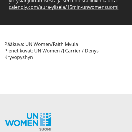
yrityslahjoittamisesta ja sen eduista linkin kautta:
calendly.com/aura-ylisela/15min-unwomensuomi
Pääkuva: UN Women/Faith Mvula
Pienet kuvat: UN Women /J Carrier / Denys
Kryvopyshyn