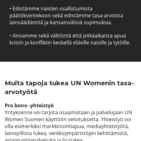
• Edistämme naisten osallistumista
päätöksentekoon sekä edistämme tasa-arvoista
lainsäädäntöä ja kansainvälisiä sopimuksia.
• Annamme sekä välitöntä että pitkäaikaista apua
kriisin ja konfliktin keskellä eläville naisille ja tytöille.
Muita tapoja tukea UN Womenin tasa-
arvotyötä
Pro bono -yhteistyö
Yrityksenne voi tarjota osaamistaan ja palvelujaan UN
Women Suomen käyttöön veloituksetta. Yhteistyö voi
olla esimerkiksi markkinointiapua, mediayhteistyötä,
lainopillista tukea, verkkoympäristöjen kehittämistä,
asiantuntijapalveluita ja hr-tukea.