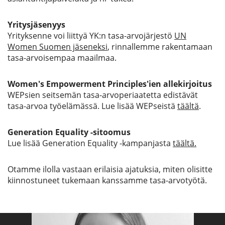
Yritysjäsenyys
Yrityksenne voi liittyä YK:n tasa-arvojärjestö
UN
Women Suomen jäseneksi
, rinnallemme rakentamaan
tasa-arvoisempaa maailmaa.
Women's Empowerment Principles'ien allekirjoitus
WEPsien seitsemän tasa-arvoperiaatetta edistävät
tasa-arvoa työelämässä. Lue lisää WEPseistä
täältä
.
Generation Equality -sitoomus
Lue lisää Generation Equality -kampanjasta
täältä.
Otamme ilolla vastaan erilaisia ajatuksia, miten olisitte
kiinnostuneet tukemaan kanssamme tasa-arvotyötä.