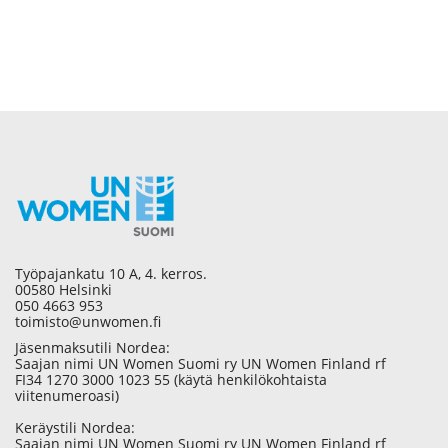
Työpajankatu 10 A, 4. kerros.
00580 Helsinki
050 4663 953
toimisto@unwomen.fi
Jäsenmaksutili Nordea:
Saajan nimi UN Women Suomi ry UN Women Finland rf
FI34 1270 3000 1023 55 (käytä henkilökohtaista
viitenumeroasi)
Keräystili Nordea:
Saajan nimi UN Women Suomi ry UN Women Finland rf