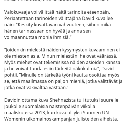
Valokuvaaja voi välittää näitä tarinoita eteenpäin.
Periaatettaan tarinoiden välittäjänä David kuvailee
näin: ”Keskity kuvattavan vahvuuteen, siihen mikä
hänen tarinassaan on hyvää ja anna sen
voimaannuttaa monia ihmisiä.”
”Joidenkin mielestä näiden kysymysten kuvaaminen ei
ole miesten asia. Minun mielestäni he ovat väärässä.
Myös miehet ovat tekemisissä näiden asioiden kanssa
ja he voivat tuoda esiin tärkeitä näkökulmia”, David
pohtii. ”Minulle on tärkeää työni kautta osoittaa myös
se, että maailmassa on paljon miehiä, jotka välittävät ja
jotka ovat väkivaltaa vastaan.”
Davidin ottama kuva Shehnazista tuli tutuksi suurelle
joukolle suomalaisia naistenpäivän viikolla
maaliskuussa 2013, kun kuva oli yksi Suomen UN
Womenin ulkomainoskampanjan julisteiden aiheista.