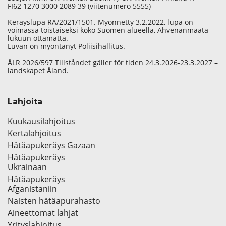
FI62 1270 3000 2089 39 (viitenumero 5555)
Keräyslupa RA/2021/1501. Myönnetty 3.2.2022, lupa on
voimassa toistaiseksi koko Suomen alueella, Ahvenanmaata
lukuun ottamatta.
Luvan on myöntänyt Poliisihallitus.
ÅLR 2026/597 Tillståndet gäller för tiden 24.3.2026-23.3.2027 –
landskapet Åland.
Lahjoita
Kuukausilahjoitus
Kertalahjoitus
Hätäapukeräys Gazaan
Hätäapukeräys
Ukrainaan
Hätäapukeräys
Afganistaniin
Naisten hätäapurahasto
Aineettomat lahjat
Yrityslahjoitus