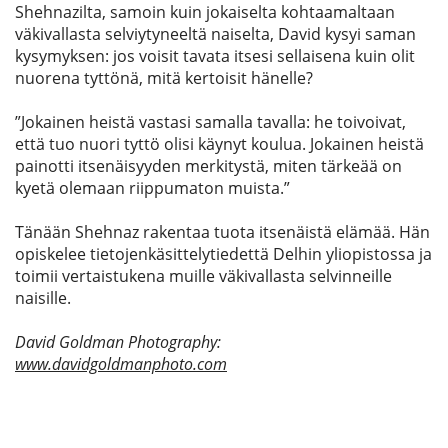
Shehnazilta, samoin kuin jokaiselta kohtaamaltaan
väkivallasta selviytyneeltä naiselta, David kysyi saman
kysymyksen: jos voisit tavata itsesi sellaisena kuin olit
nuorena tyttönä, mitä kertoisit hänelle?
”Jokainen heistä vastasi samalla tavalla: he toivoivat,
että tuo nuori tyttö olisi käynyt koulua. Jokainen heistä
painotti itsenäisyyden merkitystä, miten tärkeää on
kyetä olemaan riippumaton muista.”
Tänään Shehnaz rakentaa tuota itsenäistä elämää. Hän
opiskelee tietojenkäsittelytiedettä Delhin yliopistossa ja
toimii vertaistukena muille väkivallasta selvinneille
naisille.
David Goldman Photography:
www.davidgoldmanphoto.com