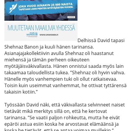
Delhissä David tapasi
Shehnaz Banon
ja kuuli hänen tarinansa.
Asianajajakollektiivin avulla Shehnaz oli haastanut
miehensä ja tämän perheen oikeuteen
myötäjäisväkivallasta. Hänen onnistui saada myös lain
takaamaa taloudellista tukea. ”Shehnaz oli hyvin vahva.
Hänelle myös vanhempien tuki oli ollut ratkaisevaa.
Toisin kuin useimmat vanhemmat, he ottivat tyttärensä
takaisin kotiin.”
Työssään David näki, että väkivallasta selvinneet naiset
tietävät mikä merkitys sillä on, että he kertovat
tarinansa. ”Se vaatii paljon rohkeutta, mutta he eivät
epäröi astua esiin koska he arvostavat elämäänsä ja
koska he tietävät, että se antaa voimaa muillekin.”