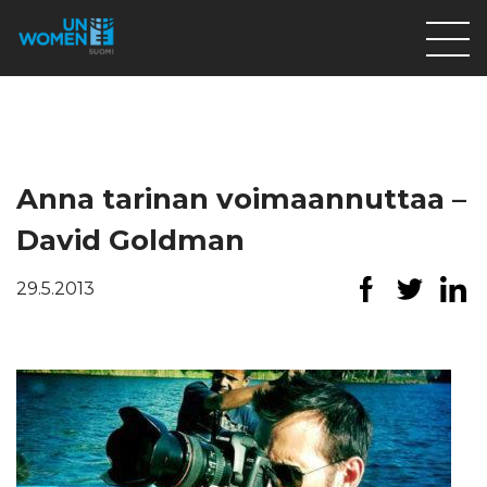
Lahjoita
Osallistu
Mitä teemme
Anna tarinan voimaannuttaa –
Ajankohtaista
David Goldman
Tietoa meistä
29.5.2013
På Svenska
Valikon rivi
Lahjoita