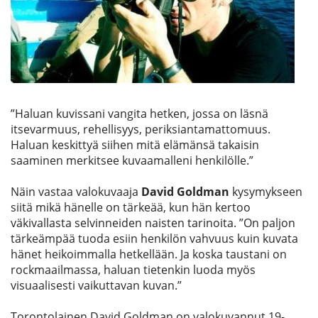
Etsi
”Haluan kuvissani vangita hetken, jossa on läsnä
itsevarmuus, rehellisyys, periksiantamattomuus.
Haluan keskittyä siihen mitä elämänsä takaisin
saaminen merkitsee kuvaamalleni henkilölle.”
Näin vastaa valokuvaaja
David Goldman
kysymykseen
siitä mikä hänelle on tärkeää, kun hän kertoo
väkivallasta selvinneiden naisten tarinoita. ”On paljon
tärkeämpää tuoda esiin henkilön vahvuus kuin kuvata
hänet heikoimmalla hetkellään. Ja koska taustani on
rockmaailmassa, haluan tietenkin luoda myös
visuaalisesti vaikuttavan kuvan.”
Torontolainen David Goldman on valokuvannut 19-