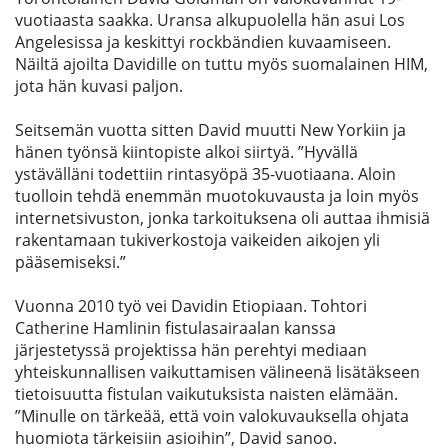
vuotiaasta saakka. Uransa alkupuolella hän asui Los
Angelesissa ja keskittyi rockbändien kuvaamiseen.
Näiltä ajoilta Davidille on tuttu myös suomalainen HIM,
jota hän kuvasi paljon.
Seitsemän vuotta sitten David muutti New Yorkiin ja
hänen työnsä kiintopiste alkoi siirtyä. ”Hyvällä
ystävälläni todettiin rintasyöpä 35-vuotiaana. Aloin
tuolloin tehdä enemmän muotokuvausta ja loin myös
internetsivuston, jonka tarkoituksena oli auttaa ihmisiä
rakentamaan tukiverkostoja vaikeiden aikojen yli
pääsemiseksi.”
Vuonna 2010 työ vei Davidin Etiopiaan. Tohtori
Catherine Hamlinin fistulasairaalan kanssa
järjestetyssä projektissa hän perehtyi mediaan
yhteiskunnallisen vaikuttamisen välineenä lisätäkseen
tietoisuutta fistulan vaikutuksista naisten elämään.
”Minulle on tärkeää, että voin valokuvauksella ohjata
huomiota tärkeisiin asioihin”, David sanoo.