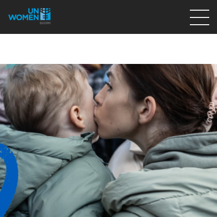
Lahjoita
Osallistu
Mitä teemme
Ajankohtaista
Tietoa meistä
På Svenska
Valikon rivi
Lahjoita