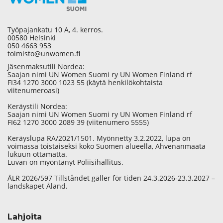
Työpajankatu 10 A, 4. kerros.
00580 Helsinki
050 4663 953
toimisto@unwomen.fi
Jäsenmaksutili Nordea:
Saajan nimi UN Women Suomi ry UN Women Finland rf
FI34 1270 3000 1023 55 (käytä henkilökohtaista
viitenumeroasi)
Keräystili Nordea:
Saajan nimi UN Women Suomi ry UN Women Finland rf
FI62 1270 3000 2089 39 (viitenumero 5555)
Keräyslupa RA/2021/1501. Myönnetty 3.2.2022, lupa on
voimassa toistaiseksi koko Suomen alueella, Ahvenanmaata
lukuun ottamatta.
Luvan on myöntänyt Poliisihallitus.
ÅLR 2026/597 Tillståndet gäller för tiden 24.3.2026-23.3.2027 –
landskapet Åland.
Lahjoita