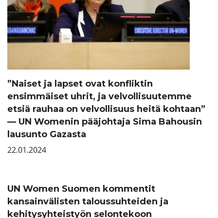
”Naiset ja lapset ovat konfliktin
ensimmäiset uhrit, ja velvollisuutemme
etsiä rauhaa on velvollisuus heitä kohtaan”
— UN Womenin pääjohtaja Sima Bahousin
lausunto Gazasta
22.01.2024
UN Women Suomen kommentit
kansainvälisten taloussuhteiden ja
kehitysyhteistyön selontekoon