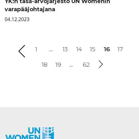
YK:n tasa-arvojärjestö UN Womenin
varapääjohtajana
04.12.2023
1
…
13
14
15
16
(current)
17
18
19
…
62