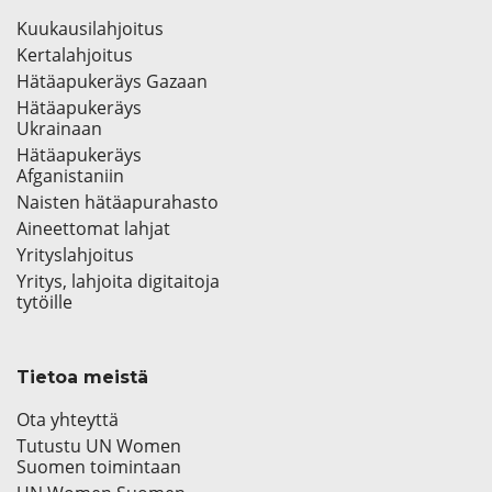
Kuukausilahjoitus
Kertalahjoitus
Hätäapukeräys Gazaan
Hätäapukeräys
Ukrainaan
Hätäapukeräys
Afganistaniin
Naisten hätäapurahasto
Aineettomat lahjat
Yrityslahjoitus
Yritys, lahjoita digitaitoja
tytöille
Tietoa meistä
Ota yhteyttä
Tutustu UN Women
Suomen toimintaan