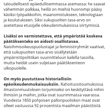
taloudellisesti epäedullisemmassa asemassa: he saavat
vähemmän palkkaa, heillä on miehiä huonompi pääsy
käsiksi työpaikkoihin, maanomistukseen, teknologiaan
ja koulutukseen. Siksi sukupuolten tasa-arvo on
asetettava etusijalle oikeudenmukaisissa siirtymissä.
Lisäksi on varmistettava, että ympäristöä koskeva
päätöksenteko on aidosti osallistavaa.
Naisihmisoikeuspuolustajat ja feministiryhmät vaativat,
että sukupuolten tasa-arvo sisällytetään
ympäristöpolitiikan suunnitteluun kaikilla tasoilla,
mutta heidät usein suljetaan päätöksenteon
ulkopuolelle.
On myös puututtava historiallisiin
epäoikeudenmukaisuuksiin.
Rahoitussitoumuksissa
ilmastonmuutoksen torjumiseksi on keskityttävä niihin
ihmisiin ja maihin, jotka ovat suurimmassa vaarassa.
Vuodesta 1850 pohjoisen pallonpuoliskon maat ovat
olleet vastuussa 92 prosentista maailman päästöistä.