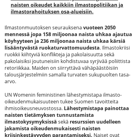
naisten oikeudet kaikkiin ilmastopolitiikan ja
ilmastorahoituksen osa-alueisiin.
Ilmastonmuutoksen seurauksena
vuoteen 2050
mennessä jopa 158 miljoonaa naista uhkaa ajautua
köyhyyteen ja 236 miljoonaa naista uhkaa kärsiä
lisääntyvästä ruokaturvattomuudesta
. Ilmastokriisi
ruokkii kiihtyviä konflikteja ja pakolaisuutta sekä
pakolaisiksi joutuneisiin kohdistuvaa syrjivää poliittista
retoriikkaa. Maiden on siirryttävä vähäpäästöisiin
talousjärjestelmiin samalla turvaten sukupuolten tasa-
arvo.
UN Womenin feministinen lähestymistapa ilmasto-
oikeudenmukaisuuteen tukee Suomen tavoitteita
ihmisoikeusneuvostossa.
Lähestymistapa painottaa
naisten tietämyksen tunnustamista
ilmastokysymyksissä
sekä
resurssien uudelleen
jakamista oikeudenmukaisesti naisten
kriisinkestävyyden parantamiseksi.
Naiset ovat