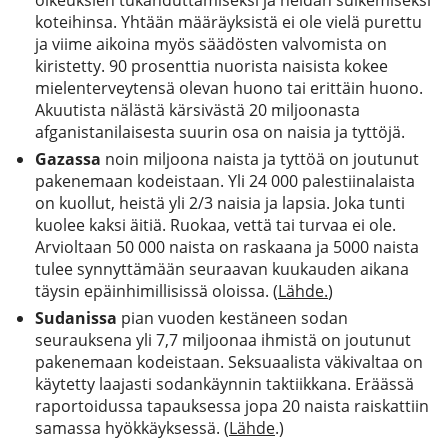
oikeuksien tukahduttamiseksi ja heidän sulkemiseksi
koteihinsa. Yhtään määräyksistä ei ole vielä purettu
ja viime aikoina myös säädösten valvomista on
kiristetty. 90 prosenttia nuorista naisista kokee
mielenterveytensä olevan huono tai erittäin huono.
Akuutista nälästä kärsivästä 20 miljoonasta
afganistanilaisesta suurin osa on naisia ja tyttöjä.
Gazassa
noin miljoona naista ja tyttöä on joutunut
pakenemaan kodeistaan. Yli 24 000 palestiinalaista
on kuollut, heistä yli 2/3 naisia ja lapsia. Joka tunti
kuolee kaksi äitiä. Ruokaa, vettä tai turvaa ei ole.
Arvioltaan 50 000 naista on raskaana ja 5000 naista
tulee synnyttämään seuraavan kuukauden aikana
täysin epäinhimillisissä oloissa. (
Lähde.
)
Sudanissa
pian vuoden kestäneen sodan
seurauksena yli 7,7 miljoonaa ihmistä on joutunut
pakenemaan kodeistaan. Seksuaalista väkivaltaa on
käytetty laajasti sodankäynnin taktiikkana. Eräässä
raportoidussa tapauksessa jopa 20 naista raiskattiin
samassa hyökkäyksessä. (
Lähde
.)