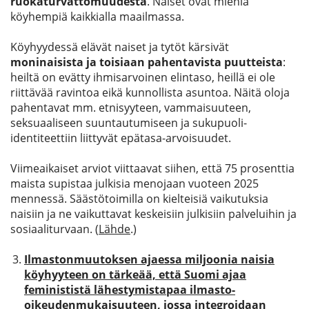
ruokaturvattomuudesta
. Naiset ovat miehiä
köyhempiä kaikkialla maailmassa.
Köyhyydessä elävät naiset ja tytöt kärsivät
moninaisista ja toisiaan pahentavista puutteista
:
heiltä on evätty ihmisarvoinen elintaso, heillä ei ole
riittävää ravintoa eikä kunnollista asuntoa. Näitä oloja
pahentavat mm. etnisyyteen, vammaisuuteen,
seksuaaliseen suuntautumiseen ja sukupuoli-
identiteettiin liittyvät epätasa-arvoisuudet.
Viimeaikaiset arviot viittaavat siihen, että 75 prosenttia
maista supistaa julkisia menojaan vuoteen 2025
mennessä. Säästötoimilla on kielteisiä vaikutuksia
naisiin ja ne vaikuttavat keskeisiin julkisiin palveluihin ja
sosiaaliturvaan. (
Lähde
.)
Ilmastonmuutoksen ajaessa miljoonia naisia
köyhyyteen on tärkeää, että Suomi ajaa
feminististä lähestymistapaa ilmasto-
oikeudenmukaisuuteen, jossa integroidaan