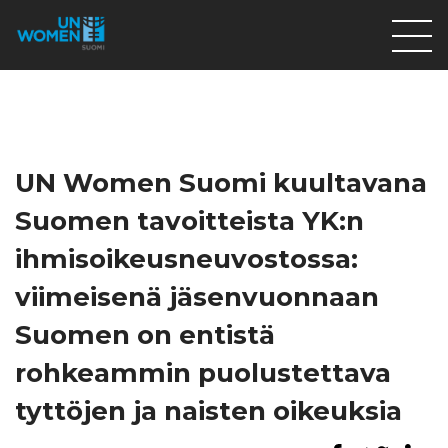
Lahjoita
Osallistu
Mitä teemme
UN Women Suomi kuultavana
Ajankohtaista
Suomen tavoitteista YK:n
Tietoa meistä
ihmisoikeusneuvostossa:
På Svenska
viimeisenä jäsenvuonnaan
Valikon rivi
Suomen on entistä
rohkeammin puolustettava
tyttöjen ja naisten oikeuksia
Lahjoita