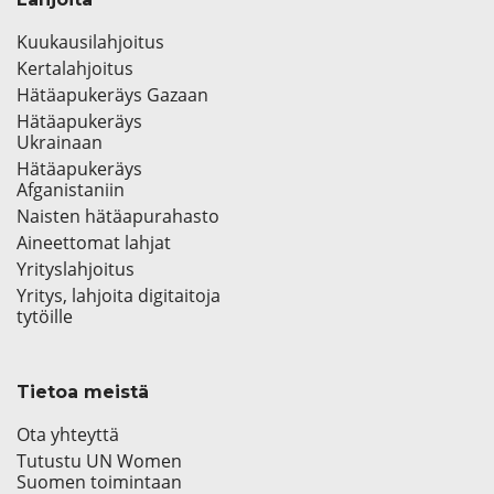
Kuukausilahjoitus
Kertalahjoitus
Hätäapukeräys Gazaan
Hätäapukeräys
Ukrainaan
Hätäapukeräys
Afganistaniin
Naisten hätäapurahasto
Aineettomat lahjat
Yrityslahjoitus
Yritys, lahjoita digitaitoja
tytöille
Tietoa meistä
Ota yhteyttä
Tutustu UN Women
Suomen toimintaan