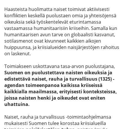
Haasteista huolimatta naiset toimivat aktiivisesti
konfliktien keskellä puolustaen omia ja yhteisöjensä
oikeuksia sekä työskentelevät eturintamassa
vastaamassa humanitaarisiin kriiseihin. Samalla kun
humanitaarisen avun tarve on globaalisti kasvanut,
sotilasmenot ovat kivunneet kaikkien aikojen
huippuunsa, ja kriisialueiden naisjärjestöjen rahoitus
on laskenut.
Toimiakseen uskottavana tasa-arvon puolustajana,
Suomen on puolustettava naisten oikeuksia ja
edistettävä naiset, rauha ja turvallisuus (1325) -
agendan toimeenpanoa kaikissa kriiseissä
kaikkialla maailmassa, erityisesti konteksteissa,
joissa naisten henki ja oikeudet ovat eniten
uhattuina.
Naiset, rauha ja turvallisuus -toimintaohjelmansa
mukaisesti Suomen tulee korostaa kriisialueilla