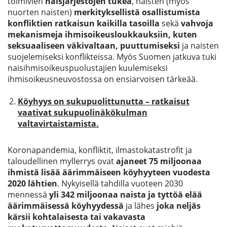
toimivien
naisjärjestöjen tukea
, naisten (myös
nuorten naisten)
merkityksellistä osallistumista
konfliktien ratkaisun kaikilla tasoilla
sekä
vahvoja
mekanismeja ihmisoikeusloukkauksiin, kuten
seksuaaliseen väkivaltaan, puuttumiseksi
ja naisten
suojelemiseksi konflikteissa. Myös Suomen jatkuva tuki
naisihmisoikeuspuolustajien kuulemiseksi
ihmisoikeusneuvostossa on ensiarvoisen tärkeää.
Köyhyys on sukupuolittunutta – ratkaisut
vaativat sukupuolinäkökulman
valtavirtaistamista.
Koronapandemia, konfliktit, ilmastokatastrofit ja
taloudellinen myllerrys ovat
ajaneet 75 miljoonaa
ihmistä lisää äärimmäiseen köyhyyteen vuodesta
2020 lähtien
. Nykyisellä tahdilla vuoteen 2030
mennessä
yli 342 miljoonaa naista ja tyttöä elää
äärimmäisessä köyhyydessä
ja lähes
joka neljäs
kärsii kohtalaisesta tai vakavasta