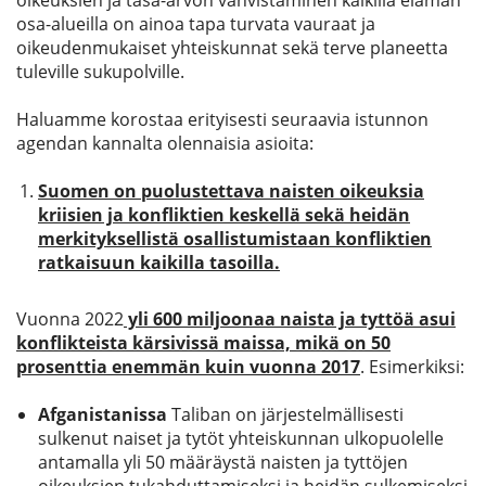
oikeuksien ja tasa-arvon vahvistaminen kaikilla elämän
osa-alueilla on ainoa tapa turvata vauraat ja
oikeudenmukaiset yhteiskunnat sekä terve planeetta
tuleville sukupolville.
Haluamme korostaa erityisesti seuraavia istunnon
agendan kannalta olennaisia asioita:
Suomen on puolustettava naisten oikeuksia
kriisien ja konfliktien keskellä sekä heidän
merkityksellistä osallistumistaan konfliktien
ratkaisuun kaikilla tasoilla.
Vuonna 2022
yli 600 miljoonaa naista ja tyttöä asui
konflikteista kärsivissä maissa, mikä on 50
prosenttia enemmän kuin vuonna 2017
. Esimerkiksi:
Afganistanissa
Taliban on järjestelmällisesti
sulkenut naiset ja tytöt yhteiskunnan ulkopuolelle
antamalla yli 50 määräystä naisten ja tyttöjen