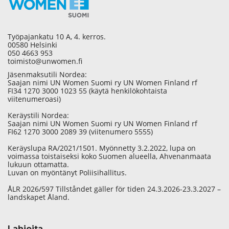
Työpajankatu 10 A, 4. kerros.
00580 Helsinki
050 4663 953
toimisto@unwomen.fi
Jäsenmaksutili Nordea:
Saajan nimi UN Women Suomi ry UN Women Finland rf
FI34 1270 3000 1023 55 (käytä henkilökohtaista
viitenumeroasi)
Keräystili Nordea:
Saajan nimi UN Women Suomi ry UN Women Finland rf
FI62 1270 3000 2089 39 (viitenumero 5555)
Keräyslupa RA/2021/1501. Myönnetty 3.2.2022, lupa on
voimassa toistaiseksi koko Suomen alueella, Ahvenanmaata
lukuun ottamatta.
Luvan on myöntänyt Poliisihallitus.
ÅLR 2026/597 Tillståndet gäller för tiden 24.3.2026-23.3.2027 –
landskapet Åland.
Lahjoita