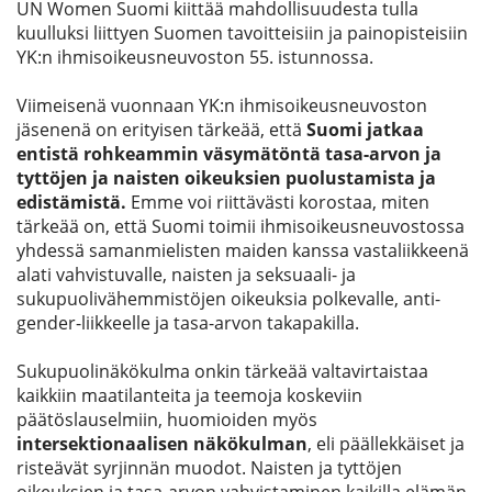
UN Women Suomi kiittää mahdollisuudesta tulla
kuulluksi liittyen Suomen tavoitteisiin ja painopisteisiin
YK:n ihmisoikeusneuvoston 55. istunnossa.
Viimeisenä vuonnaan YK:n ihmisoikeusneuvoston
jäsenenä on erityisen tärkeää, että
Suomi jatkaa
entistä rohkeammin väsymätöntä tasa-arvon ja
tyttöjen ja naisten oikeuksien puolustamista ja
edistämistä.
Emme voi riittävästi korostaa, miten
tärkeää on, että Suomi toimii ihmisoikeusneuvostossa
yhdessä samanmielisten maiden kanssa vastaliikkeenä
alati vahvistuvalle, naisten ja seksuaali- ja
sukupuolivähemmistöjen oikeuksia polkevalle, anti-
gender-liikkeelle ja tasa-arvon takapakilla.
Sukupuolinäkökulma onkin tärkeää valtavirtaistaa
kaikkiin maatilanteita ja teemoja koskeviin
päätöslauselmiin, huomioiden myös
intersektionaalisen näkökulman
, eli päällekkäiset ja
risteävät syrjinnän muodot. Naisten ja tyttöjen