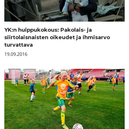
YK:n huippukokous: Pakolais- ja
siirtolaisnaisten oikeudet ja ihmisarvo
turvattava
19.09.2016