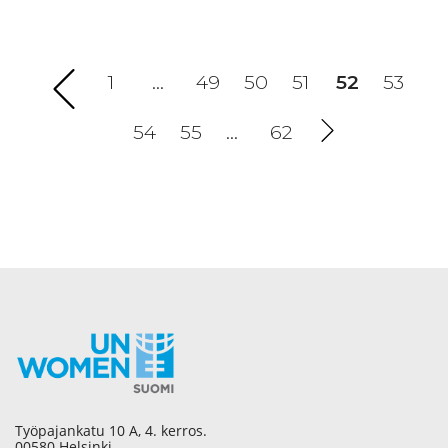
1
…
49
50
51
52
(current)
53
54
55
…
62
Työpajankatu 10 A, 4. kerros.
00580 Helsinki