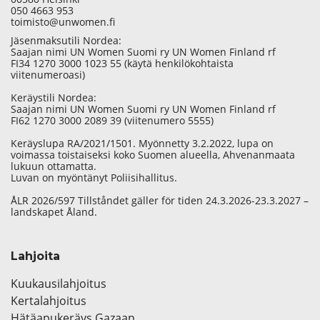
050 4663 953
toimisto@unwomen.fi
Jäsenmaksutili Nordea:
Saajan nimi UN Women Suomi ry UN Women Finland rf
FI34 1270 3000 1023 55 (käytä henkilökohtaista
viitenumeroasi)
Keräystili Nordea:
Saajan nimi UN Women Suomi ry UN Women Finland rf
FI62 1270 3000 2089 39 (viitenumero 5555)
Keräyslupa RA/2021/1501. Myönnetty 3.2.2022, lupa on
voimassa toistaiseksi koko Suomen alueella, Ahvenanmaata
lukuun ottamatta.
Luvan on myöntänyt Poliisihallitus.
ÅLR 2026/597 Tillståndet gäller för tiden 24.3.2026-23.3.2027 –
landskapet Åland.
Lahjoita
Kuukausilahjoitus
Kertalahjoitus
Hätäapukeräys Gazaan