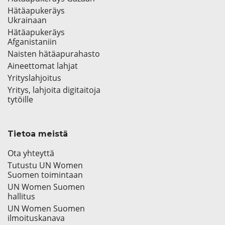
Hätäapukeräys
Ukrainaan
Hätäapukeräys
Afganistaniin
Naisten hätäapurahasto
Aineettomat lahjat
Yrityslahjoitus
Yritys, lahjoita digitaitoja
tytöille
Tietoa meistä
Ota yhteyttä
Tutustu UN Women
Suomen toimintaan
UN Women Suomen
hallitus
UN Women Suomen
ilmoituskanava