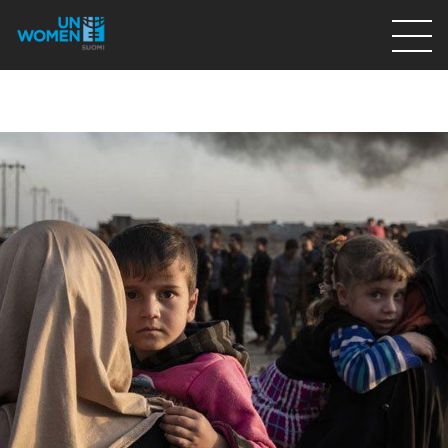
Lahjoita
Osallistu
Mitä teemme
Ajankohtaista
Tietoa meistä
På Svenska
Valikon rivi
Lahjoita