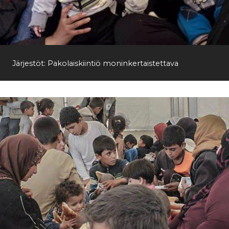
Järjestöt: Pakolaiskiintiö moninkertaistettava