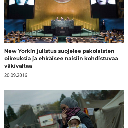
New Yorkin julistus suojelee pakolaisten
oikeuksia ja ehkäisee naisiin kohdistuvaa
väkivaltaa
20.09.2016