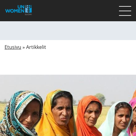
Lahjoita
Osallistu
Etusivu
»
Artikkelit
Mitä teemme
Ajankohtaista
Tietoa meistä
På Svenska
Valikon rivi
Lahjoita