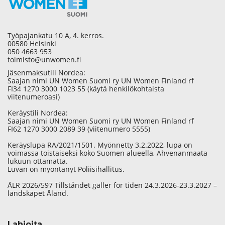
Työpajankatu 10 A, 4. kerros.
00580 Helsinki
050 4663 953
toimisto@unwomen.fi
Jäsenmaksutili Nordea:
Saajan nimi UN Women Suomi ry UN Women Finland rf
FI34 1270 3000 1023 55 (käytä henkilökohtaista
viitenumeroasi)
Keräystili Nordea:
Saajan nimi UN Women Suomi ry UN Women Finland rf
FI62 1270 3000 2089 39 (viitenumero 5555)
Keräyslupa RA/2021/1501. Myönnetty 3.2.2022, lupa on
voimassa toistaiseksi koko Suomen alueella, Ahvenanmaata
lukuun ottamatta.
Luvan on myöntänyt Poliisihallitus.
ÅLR 2026/597 Tillståndet gäller för tiden 24.3.2026-23.3.2027 –
landskapet Åland.
Lahjoita