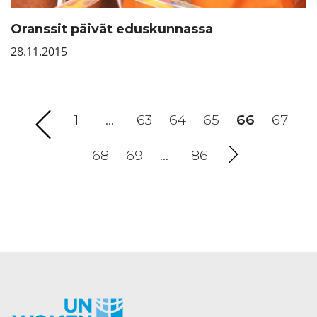
Oranssit päivät eduskunnassa
28.11.2015
1
…
63
64
65
66
(current
67
68
69
…
86