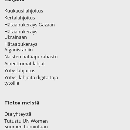
Kuukausilahjoitus
Kertalahjoitus
Hätäapukeräys Gazaan
Hätäapukeräys
Ukrainaan
Hätäapukeräys
Afganistaniin
Naisten hätäapurahasto
Aineettomat lahjat
Yrityslahjoitus
Yritys, lahjoita digitaitoja
tytöille
Tietoa meistä
Ota yhteyttä
Tutustu UN Women
Suomen toimintaan