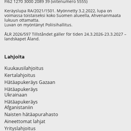
FI62 1270 3000 2089 39 (viitenumero 5555)
Keräyslupa RA/2021/1501. Myönnetty 3.2.2022, lupa on
voimassa toistaiseksi koko Suomen alueella, Ahvenanmaata
lukuun ottamatta.
Luvan on myöntänyt Poliisihallitus.
ÅLR 2026/597 Tillståndet gäller för tiden 24.3.2026-23.3.2027 –
landskapet Åland.
Lahjoita
Kuukausilahjoitus
Kertalahjoitus
Hätäapukeräys Gazaan
Hätäapukeräys
Ukrainaan
Hätäapukeräys
Afganistaniin
Naisten hätäapurahasto
Aineettomat lahjat
Yrityslahjoitus