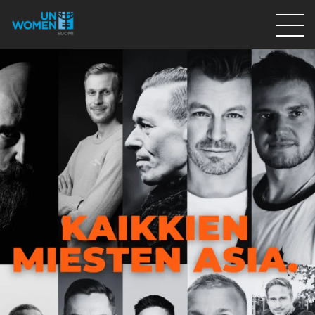
Lahjoita
Osallistu
Mitä teemme
Ajankohtaista
Tietoa meistä
På Svenska
Valikon rivi
Lahjoita