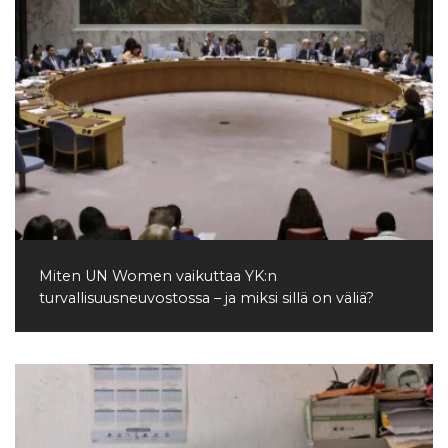
Miten UN Women vaikuttaa YK:n
turvallisuusneuvostossa – ja miksi sillä on väliä?