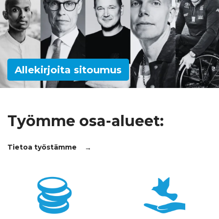
Etsi
Allekirjoita sitoumus
Työmme osa-alueet:
Tietoa työstämme