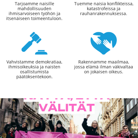
Tarjoamme naisille
Tuemme naisia konflikteissa,
mahdollisuuden
katastrofeissa ja
ihmisarvoiseen työhön ja
rauhanrakennuksessa.
itsenäiseen toimeentuloon.
Vahvistamme demokratiaa,
Rakennamme maailmaa,
ihmisoikeuksia ja naisten
jossa elämä ilman väkivaltaa
osallistumista
on jokaisen oikeus.
päätöksentekoon.