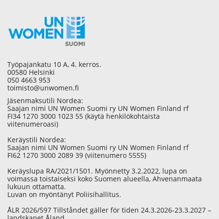
Työpajankatu 10 A, 4. kerros.
00580 Helsinki
050 4663 953
toimisto@unwomen.fi
Jäsenmaksutili Nordea:
Saajan nimi UN Women Suomi ry UN Women Finland rf
FI34 1270 3000 1023 55 (käytä henkilökohtaista
viitenumeroasi)
Keräystili Nordea:
Saajan nimi UN Women Suomi ry UN Women Finland rf
FI62 1270 3000 2089 39 (viitenumero 5555)
Keräyslupa RA/2021/1501. Myönnetty 3.2.2022, lupa on
voimassa toistaiseksi koko Suomen alueella, Ahvenanmaata
lukuun ottamatta.
Luvan on myöntänyt Poliisihallitus.
ÅLR 2026/597 Tillståndet gäller för tiden 24.3.2026-23.3.2027 –
landskapet Åland.