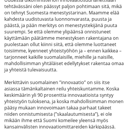
Uudessa ulkoministeriön innovaatiosuurlähettilään
tehtävässäni olen päässyt paljon pohtimaan sitä, mikä
on tehnyt Suomesta menestystarinan. Maamme elää
kahdesta uudistuvasta luonnonvarasta, puusta ja
päästä, ja pään merkitys on menestystekijänä puuta
suurempi. Se että olemme ylipäänsä onnistuneet
käyttämään päätämme menestyksen rakentajana on
puolestaan ollut kiinni siitä, että olemme luottaneet
toisiimme, kyenneet yhteistyöhön ja – ennen kaikkea –
tarjonneet kaikille suomalaisille, miehille ja naisille,
mahdollisimman yhtäläiset edellytykset rakentaa omaa
ja yhteistä tulevaisuutta.
Merkittävin suomalainen ”innovaatio” on siis itse
asiassa tämänkaltainen reilu yhteiskuntamme. Koska
keskimäärin yli 90 prosenttia innovaatioista syntyy
yhteistyön tuloksena, ja koska mahdollisimman monen
pääsy mukaan innovoimaan takaa parhaat takeet
niiden onnistumisesta (”skaalautumisesta”), ei ole
mikään ihme että Suomi komeilee yleensä myös
kansainvälisten innovaatiomittareiden kärkipäässä.