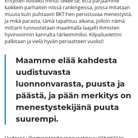
Erityisen iloiseksi minut tekee se, että pärjäämme
kaikkein parhaiten niissä rankingeissa, joissa mitataan
muuta kuin puhtaasti BKT:hen perustuvaa menestystä.
Ja mikä parasta, tämä tapahtuu aikana, jolloin nämä
mittarit tunnustetaan maailmalla laajalti ihmisten
hyvinvoinnin kannalta tärkeimmiksi. Kilpailuviettini
palkitaan ja vielä hyvän periaatteen vuoksi!
Maamme elää kahdesta
uudistuvasta
luonnonvarasta, puusta ja
päästä, ja pään merkitys on
menestystekijänä puuta
suurempi.