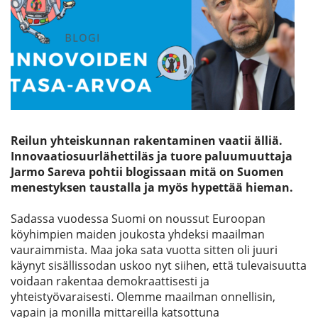
Etsi
Reilun yhteiskunnan rakentaminen vaatii älliä.
Innovaatiosuurlähettiläs ja tuore paluumuuttaja
Jarmo Sareva pohtii blogissaan mitä on Suomen
menestyksen taustalla ja myös hypettää hieman.
Sadassa vuodessa Suomi on noussut Euroopan
köyhimpien maiden joukosta yhdeksi maailman
vauraimmista. Maa joka sata vuotta sitten oli juuri
käynyt sisällissodan uskoo nyt siihen, että tulevaisuutta
voidaan rakentaa demokraattisesti ja
yhteistyövaraisesti. Olemme maailman onnellisin,
vapain ja monilla mittareilla katsottuna