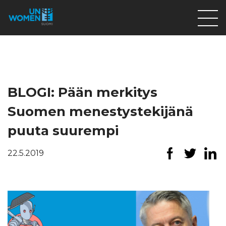
Lahjoita
Osallistu
Mitä teemme
BLOGI: Pään merkitys
Ajankohtaista
Suomen menestystekijänä
Tietoa meistä
puuta suurempi
På Svenska
22.5.2019
Valikon rivi
Lahjoita