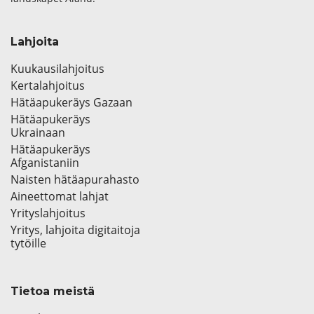
Lahjoita
Kuukausilahjoitus
Kertalahjoitus
Hätäapukeräys Gazaan
Hätäapukeräys
Ukrainaan
Hätäapukeräys
Afganistaniin
Naisten hätäapurahasto
Aineettomat lahjat
Yrityslahjoitus
Yritys, lahjoita digitaitoja
tytöille
Tietoa meistä