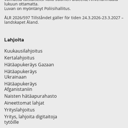
lukuun ottamatta.
Luvan on myöntänyt Poliisihallitus.
ÅLR 2026/597 Tillståndet gäller för tiden 24.3.2026-23.3.2027 –
landskapet Åland.
Lahjoita
Kuukausilahjoitus
Kertalahjoitus
Hätäapukeräys Gazaan
Hätäapukeräys
Ukrainaan
Hätäapukeräys
Afganistaniin
Naisten hätäapurahasto
Aineettomat lahjat
Yrityslahjoitus
Yritys, lahjoita digitaitoja
tytöille