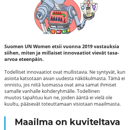
Etsi
Suomen UN Women etsii vuonna 2019 vastauksia
siihen, miten ja millaiset innovaatiot vievät tasa-
arvoa eteenpäin.
Todelliset innovaatiot ovat mullistavia. Ne syntyvät, kun
asioita katsotaan aivan uudesta näkökulmasta. Tämä ei
onnistu, jos niitä luomassa ovat aina samat ihmiset
samalle vanhalle kohderyhmälle. Todellinen
muutos tapahtuu kun ne, joiden ääntä ei vielä ole
kuultu, pääsevät toteuttamaan visiotaan maailmasta.
Maailma on kuviteltava