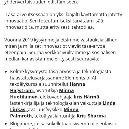
yhdenvertaisuuden edistämiseen.
Tasa-arvo itsessään on yksi laajalti käyttämättä jätetty
innovaatio. Sen toteutumiseksi tarvitaan lisää
innovaatioita, mutta erityisesti tahtotilaa.
Vuonna 2019 kysymme ja etsimme vastauksia siihen,
miten ja millaiset innovaatiot vievät tasa-arvoa
eteenpäin. Seuraa verkkosivuiltamme ja sosiaalisen
median kanavistamme erityisesti seuraavia:
Kolme kysymystä tasa-arvosta ja teknologiasta –
haastattelusarjassamme Elements of AI -
tekoälykurssia suunnitellut
Hanna
Hagström,
aivotutkija
Minna
Huotilainen
, elokuvaohjaaja
Iiris Härmä
,
lastenkirjailija ja teknologia-alan vaikuttaja
Linda
Liukas,
avaruusfyysikko
Minna
Palmroth
,
tekoälyasiantuntija
Kriti Sharma
Blogimme, jossa sukelletaan syvemmälle erilaisiin