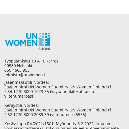
Työpajankatu 10 A, 4. kerros.
00580 Helsinki
050 4663 953
toimisto@unwomen.fi
Jäsenmaksutili Nordea:
Saajan nimi UN Women Suomi ry UN Women Finland rf
FI34 1270 3000 1023 55 (käytä henkilökohtaista
viitenumeroasi)
Keräystili Nordea:
Saajan nimi UN Women Suomi ry UN Women Finland rf
FI62 1270 3000 2089 39 (viitenumero 5555)
Keräyslupa RA/2021/1501. Myönnetty 3.2.2022, lupa on
voimassa toistaiseksi koko Suomen alueella, Ahvenanmaata