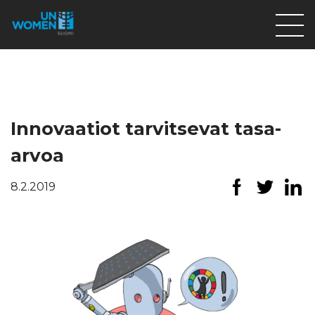
Lahjoita
Osallistu
Mitä teemme
Innovaatiot tarvitsevat tasa-
Ajankohtaista
arvoa
Tietoa meistä
8.2.2019
På Svenska
Valikon rivi
Lahjoita