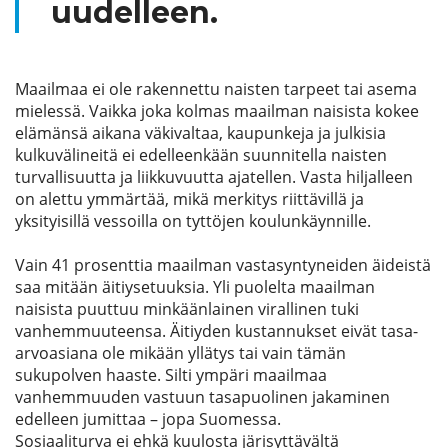
uudelleen.
Maailmaa ei ole rakennettu naisten tarpeet tai asema
mielessä. Vaikka joka kolmas maailman naisista kokee
elämänsä aikana väkivaltaa, kaupunkeja ja julkisia
kulkuvälineitä ei edelleenkään suunnitella naisten
turvallisuutta ja liikkuvuutta ajatellen. Vasta hiljalleen
on alettu ymmärtää, mikä merkitys riittävillä ja
yksityisillä vessoilla on tyttöjen koulunkäynnille.
Vain 41 prosenttia maailman vastasyntyneiden äideistä
saa mitään äitiysetuuksia. Yli puolelta maailman
naisista puuttuu minkäänlainen virallinen tuki
vanhemmuuteensa. Äitiyden kustannukset eivät tasa-
arvoasiana ole mikään yllätys tai vain tämän
sukupolven haaste. Silti ympäri maailmaa
vanhemmuuden vastuun tasapuolinen jakaminen
edelleen jumittaa – jopa Suomessa.
Sosiaaliturva ei ehkä kuulosta järisyttävältä