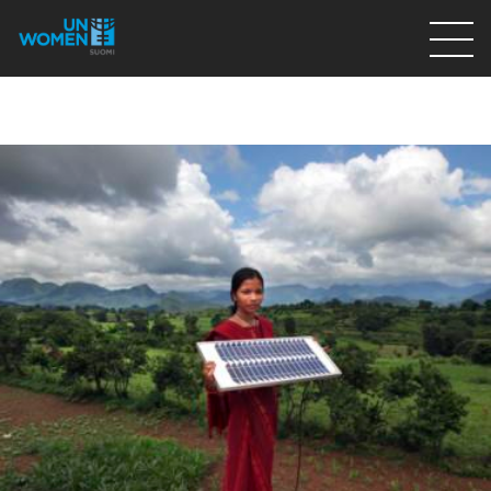
Lahjoita
Osallistu
Mitä teemme
Ajankohtaista
Tietoa meistä
På Svenska
Valikon rivi
Lahjoita