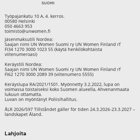
Työpajankatu 10 A, 4. kerros.
00580 Helsinki
050 4663 953
toimisto@unwomen.fi
Jäsenmaksutili Nordea:
Saajan nimi UN Women Suomi ry UN Women Finland rf
FI34 1270 3000 1023 55 (käytä henkilökohtaista
viitenumeroasi)
Keräystili Nordea:
Saajan nimi UN Women Suomi ry UN Women Finland rf
FI62 1270 3000 2089 39 (viitenumero 5555)
Keräyslupa RA/2021/1501. Myönnetty 3.2.2022, lupa on
voimassa toistaiseksi koko Suomen alueella, Ahvenanmaata
lukuun ottamatta.
Luvan on myöntänyt Poliisihallitus.
ÅLR 2026/597 Tillståndet gäller för tiden 24.3.2026-23.3.2027 –
landskapet Åland.
Lahjoita