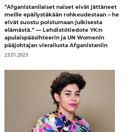
”Afganistanilaiset naiset eivät jättäneet
meille epäilystäkään rohkeudestaan – he
eivät suostu poistumaan julkisesta
elämästä.” — Lehdistötiedote YK:n
apulaispääsihteerin ja UN Womenin
pääjohtajan vierailusta Afganistaniin
23.01.2023