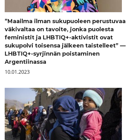
”Maailma ilman sukupuoleen perustuvaa
väkivaltaa on tavoite, jonka puolesta
feministit ja LHBTIQ+-aktivistit ovat
sukupolvi toisensa jälkeen taistelleet” —
LHBTIQ+-syrjinnän poistaminen
Argentiinassa
10.01.2023