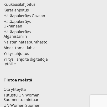
Kuukausilahjoitus
Kertalahjoitus
Hätäapukeräys Gazaan
Hätäapukeräys
Ukrainaan
Hätäapukeräys
Afganistaniin
Naisten hätäapurahasto
Aineettomat lahjat
Yrityslahjoitus
Yritys, lahjoita digitaitoja
tytöille
Tietoa meistä
Ota yhteyttä
Tutustu UN Women
Suomen toimintaan
UN Women Suomen