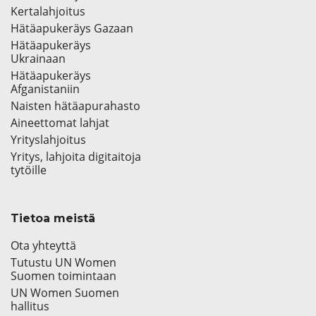
Kertalahjoitus
Hätäapukeräys Gazaan
Hätäapukeräys
Ukrainaan
Hätäapukeräys
Afganistaniin
Naisten hätäapurahasto
Aineettomat lahjat
Yrityslahjoitus
Yritys, lahjoita digitaitoja
tytöille
Tietoa meistä
Ota yhteyttä
Tutustu UN Women
Suomen toimintaan
UN Women Suomen
hallitus