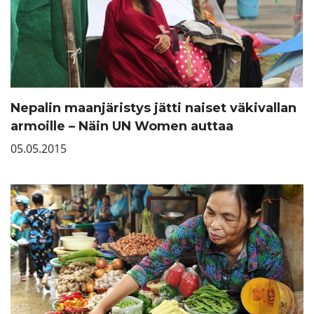
Nepalin maanjäristys jätti naiset väkivallan
armoille – Näin UN Women auttaa
05.05.2015