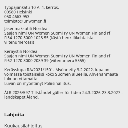
Työpajankatu 10 A, 4. kerros.
00580 Helsinki
050 4663 953
toimisto@unwomen.fi
Jäsenmaksutili Nordea:
Saajan nimi UN Women Suomi ry UN Women Finland rf
FI34 1270 3000 1023 55 (käytä henkilökohtaista
viitenumeroasi)
Keräystili Nordea:
Saajan nimi UN Women Suomi ry UN Women Finland rf
FI62 1270 3000 2089 39 (viitenumero 5555)
Keräyslupa RA/2021/1501. Myönnetty 3.2.2022, lupa on
voimassa toistaiseksi koko Suomen alueella, Ahvenanmaata
lukuun ottamatta.
Luvan on myöntänyt Poliisihallitus.
ÅLR 2026/597 Tillståndet gäller för tiden 24.3.2026-23.3.2027 –
landskapet Åland.
Lahjoita
Kuukausilahjoitus