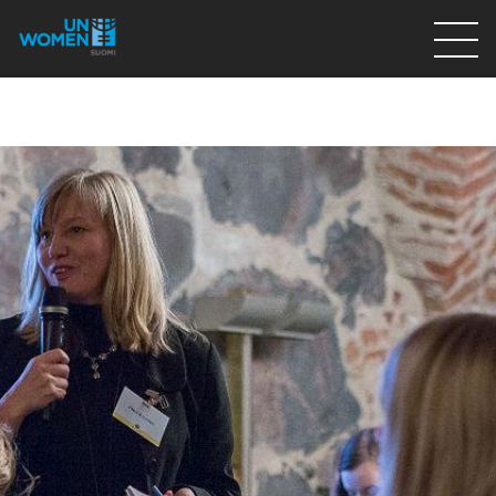
Lahjoita
Osallistu
Mitä teemme
Ajankohtaista
Tietoa meistä
På Svenska
Valikon rivi
Lahjoita