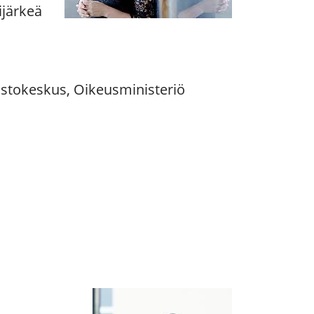
ijärkeä
lastokeskus, Oikeusministeriö