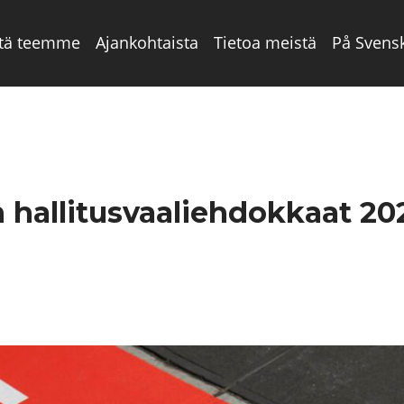
tä teemme
Ajankohtaista
Tietoa meistä
På Svens
allitusvaaliehdokkaat 20