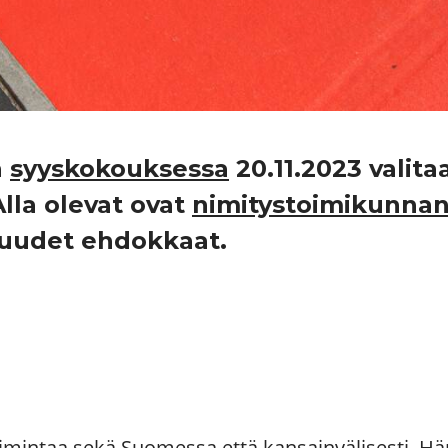
n
syyskokouksessa
20.11.2023 valita
Alla olevat ovat
nimitystoimikunna
t uudet ehdokkaat.
oimintaa sekä Suomessa että kansainvälisesti. Hä