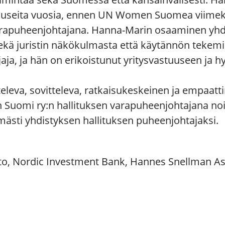
sa useita vuosia, ennen UN Women Suomea viime
varapuheenjohtajana. Hanna-Marin osaaminen yhd
 sekä juristin näkökulmasta että käytännön tekem
ja, ja hän on erikoistunut yritysvastuuseen ja h
leva, sovitteleva, ratkaisukeskeinen ja empaatt
Suomi ry:n hallituksen varapuheenjohtajana no
ästi yhdistyksen hallituksen puheenjohtajaksi.
to, Nordic Investment Bank, Hannes Snellman As