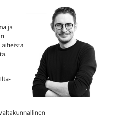
na ja
an
 aiheista
ta.
lta-
Valtakunnallinen