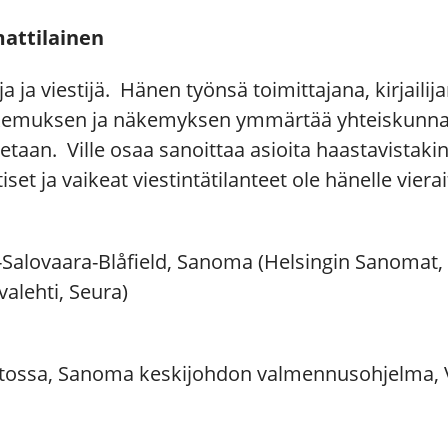
attilainen
ja ja viestijä. Hänen työnsä toimittajana, kirjailija
okemuksen ja näkemyksen ymmärtää yhteiskunn
utetaan. Ville osaa sanoittaa asioita haastavistakin
tiset ja vaikeat viestintätilanteet ole hänelle vierai
-Salovaara-Blåfield, Sanoma (Helsingin Sanomat, I
lehti, Seura)
opistossa, Sanoma keskijohdon valmennusohjelma, 