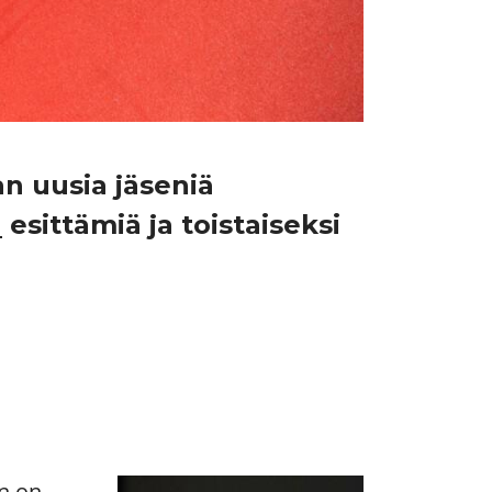
an uusia jäseniä
n
esittämiä ja toistaiseksi
n on