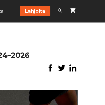
Lahjoita
ka
24–2026