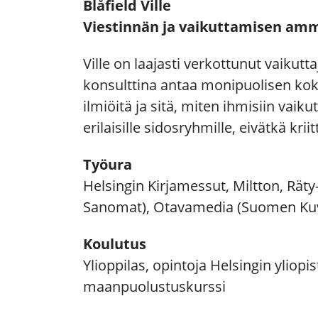
Blåfield Ville
Viestinnän ja vaikuttamisen amm
Ville on laajasti verkottunut vaikutta
konsulttina antaa monipuolisen k
ilmiöitä ja sitä, miten ihmisiin vaik
erilaisille sidosryhmille, eivätkä kriit
Työura
Helsingin Kirjamessut, Miltton, Räty
Sanomat), Otavamedia (Suomen Kuva
Koulutus
Ylioppilas, opintoja Helsingin yli
maanpuolustuskurssi