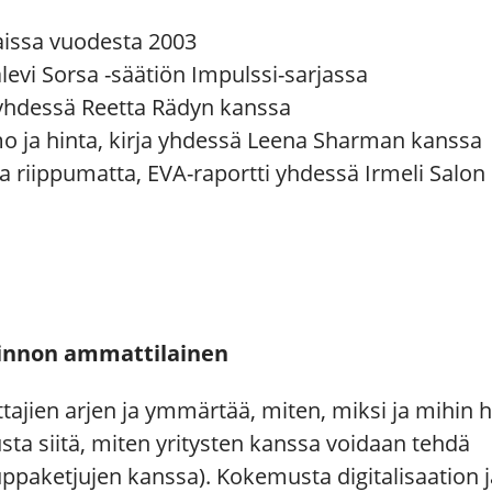
aissa vuodesta 2003
alevi Sorsa -säätiön Impulssi-sarjassa
a yhdessä Reetta Rädyn kanssa
imo ja hinta, kirja yhdessä Leena Sharman kanssa
ta riippumatta, EVA-raportti yhdessä Irmeli Salon
linnon ammattilainen
tajien arjen ja ymmärtää, miten, miksi ja mihin 
ta siitä, miten yritysten kanssa voidaan tehdä
ppaketjujen kanssa). Kokemusta digitalisaation j