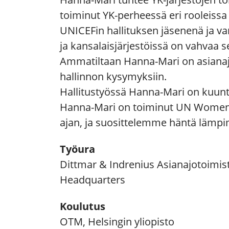
toiminut YK-perheessä eri rooleis
UNICEFin hallituksen jäsenenä ja 
ja kansalaisjärjestöissä on vahvaa
Ammatiltaan Hanna-Mari on asianaja
hallinnon kysymyksiin.
Hallitustyössä Hanna-Mari on kuunte
Hanna-Mari on toiminut UN Women 
ajan, ja suosittelemme häntä lämpim
Työura
Dittmar & Indrenius Asianajotoimis
Headquarters
Koulutus
OTM, Helsingin yliopisto