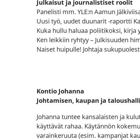
Julkaisut ja journalistiset roolit
Panelisti mm. YLE:n Aamun Jälkiviis
Uusi työ, uudet duunarit -raportti K
Kuka hullu haluaa poliitikoksi, kirj
Ken leikkiin ryhtyy – Julkisuuden h
Naiset huipulle! Johtaja sukupuoles
Kontio Johanna
Johtamisen, kaupan ja taloushal
Johanna tuntee kansalaisten ja kulut
käyttävät rahaa. Käytännön kokemus
varainkeruuta (esim. kampanjat kau