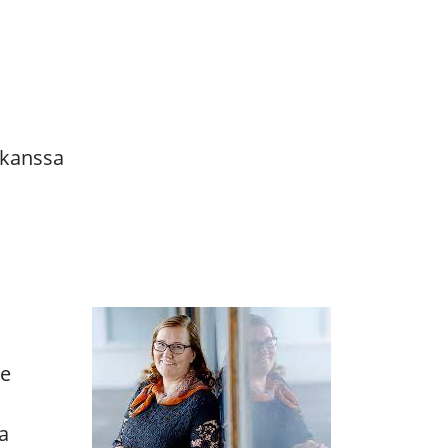
 kanssa
he
a