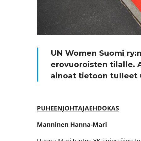
UN Women Suomi ry:
erovuoroisten tilalle. 
ainoat tietoon tullee
PUHEENJOHTAJAEHDOKAS
Manninen Hanna-Mari
Hanna-Mari tuntee YK-järjestöjen t