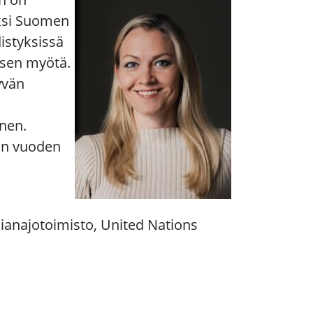
ksi Suomen
istyksissä
isen myötä.
yvän
inen.
in vuoden
ianajotoimisto, United Nations