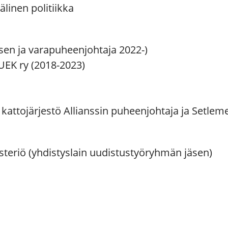
linen politiikka
en ja varapuheenjohtaja 2022-)
UEK ry (2018-2023)
tojärjestö Allianssin puheenjohtaja ja Setlemen
steriö (yhdistyslain uudistustyöryhmän jäsen)