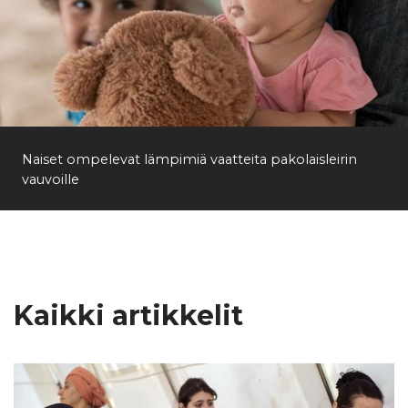
Naiset ompelevat lämpimiä vaatteita pakolaisleirin
vauvoille
Kaikki artikkelit