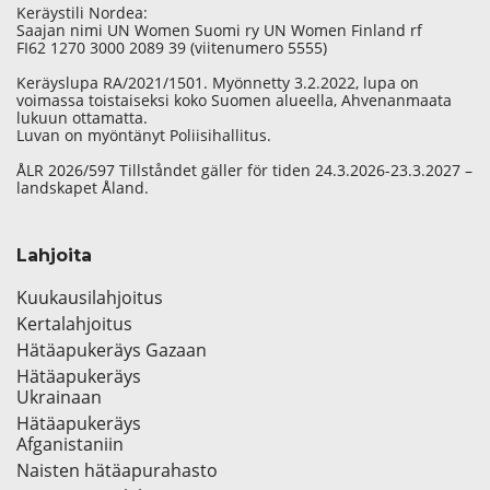
Keräystili Nordea:
Saajan nimi UN Women Suomi ry UN Women Finland rf
FI62 1270 3000 2089 39 (viitenumero 5555)
Keräyslupa RA/2021/1501. Myönnetty 3.2.2022, lupa on
voimassa toistaiseksi koko Suomen alueella, Ahvenanmaata
lukuun ottamatta.
Luvan on myöntänyt Poliisihallitus.
ÅLR 2026/597 Tillståndet gäller för tiden 24.3.2026-23.3.2027 –
landskapet Åland.
Lahjoita
Kuukausilahjoitus
Kertalahjoitus
Hätäapukeräys Gazaan
Hätäapukeräys
Ukrainaan
Hätäapukeräys
Afganistaniin
Naisten hätäapurahasto