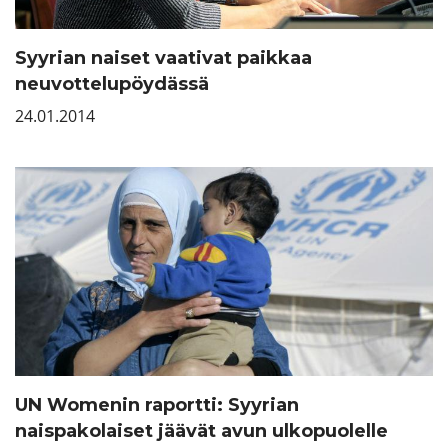
Syyrian naiset vaativat paikkaa
neuvottelupöydässä
24.01.2014
UN Womenin raportti: Syyrian
naispakolaiset jäävät avun ulkopuolelle