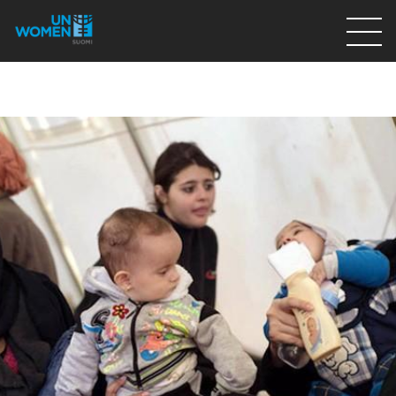
Lahjoita
Osallistu
Mitä teemme
Ajankohtaista
Tietoa meistä
På Svenska
Valikon rivi
Lahjoita