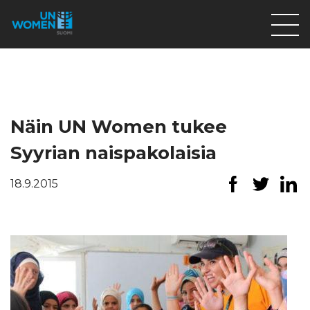
Lahjoita
Osallistu
Mitä teemme
Näin UN Women tukee
Ajankohtaista
Syyrian naispakolaisia
Tietoa meistä
18.9.2015
På Svenska
Valikon rivi
Lahjoita