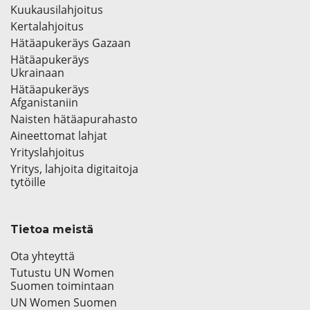
Kuukausilahjoitus
Kertalahjoitus
Hätäapukeräys Gazaan
Hätäapukeräys
Ukrainaan
Hätäapukeräys
Afganistaniin
Naisten hätäapurahasto
Aineettomat lahjat
Yrityslahjoitus
Yritys, lahjoita digitaitoja
tytöille
Tietoa meistä
Ota yhteyttä
Tutustu UN Women
Suomen toimintaan
UN Women Suomen