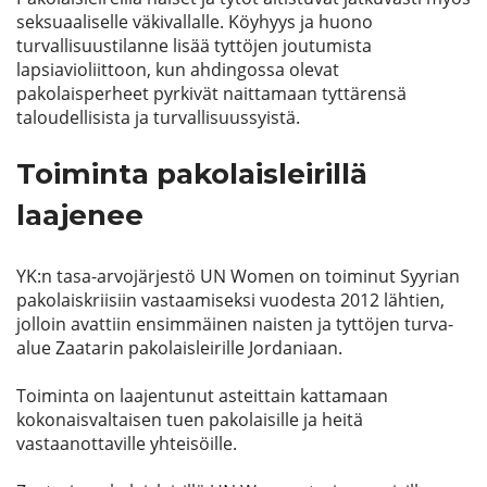
seksuaaliselle väkivallalle. Köyhyys ja huono
turvallisuustilanne lisää tyttöjen joutumista
lapsiavioliittoon, kun ahdingossa olevat
pakolaisperheet pyrkivät naittamaan tyttärensä
taloudellisista ja turvallisuussyistä.
Toiminta pakolaisleirillä
laajenee
YK:n tasa-arvojärjestö UN Women on toiminut Syyrian
pakolaiskriisiin vastaamiseksi vuodesta 2012 lähtien,
jolloin avattiin ensimmäinen naisten ja tyttöjen turva-
alue Zaatarin pakolaisleirille Jordaniaan.
Toiminta on laajentunut asteittain kattamaan
kokonaisvaltaisen tuen pakolaisille ja heitä
vastaanottaville yhteisöille.