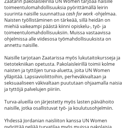
Zaatarin pakolaisleirillä UN Women tarjoaa naisille
toimeentulomahdollisuuksia pyörittämällä leirin
suurinta naisille suunnattua
cash for work
-ohjelmaa.
Naisten työllistäminen on tärkeää, sillä heidän on
miehiä vaikeampi päästä kiinni opiskelu-, työ- ja
toimeentulomahdollisuuksiin. Muissa vastaavissa
ohjelmissa alle viidesosa työmahdollisuuksista on
annettu naisille.
Naisille tarjotaan Zaatarissa myös lukutaitokursseja ja
tietotekniikan opetusta. Pakolaisleirillä toimii kolme
naisten ja tyttöjen turva-aluetta, joita UN Women
ylläpitää. Lapsiavioliittoihin, perheväkivaltaan ja
seksuaaliseen väkivaltaan puututaan ohjaamalla naisia
ja tyttöjä palvelujen piiriin.
Turva-alueilla on järjestetty myös lasten päivähoito
naisille, jotka osallistuvat työ- ja koulutusohjelmiin.
Yhdessä Jordanian naisliiton kanssa UN Women
pyörittää neljää turvatilaa myös muissa pakolaisia