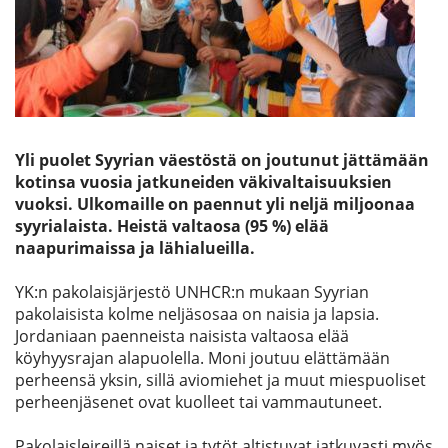
Etsi
Yli puolet Syyrian väestöstä on joutunut jättämään
kotinsa vuosia jatkuneiden väkivaltaisuuksien
vuoksi. Ulkomaille on paennut yli neljä miljoonaa
syyrialaista. Heistä valtaosa (95 %) elää
naapurimaissa ja lähialueilla.
YK:n pakolaisjärjestö UNHCR:n mukaan Syyrian
pakolaisista kolme neljäsosaa on naisia ja lapsia.
Jordaniaan paenneista naisista valtaosa elää
köyhyysrajan alapuolella. Moni joutuu elättämään
perheensä yksin, sillä aviomiehet ja muut miespuoliset
perheenjäsenet ovat kuolleet tai vammautuneet.
Pakolaisleireillä naiset ja tytöt altistuvat jatkuvasti myös