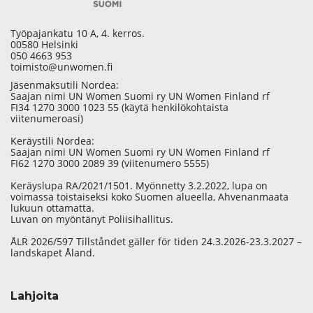
Työpajankatu 10 A, 4. kerros.
00580 Helsinki
050 4663 953
toimisto@unwomen.fi
Jäsenmaksutili Nordea:
Saajan nimi UN Women Suomi ry UN Women Finland rf
FI34 1270 3000 1023 55 (käytä henkilökohtaista
viitenumeroasi)
Keräystili Nordea:
Saajan nimi UN Women Suomi ry UN Women Finland rf
FI62 1270 3000 2089 39 (viitenumero 5555)
Keräyslupa RA/2021/1501. Myönnetty 3.2.2022, lupa on
voimassa toistaiseksi koko Suomen alueella, Ahvenanmaata
lukuun ottamatta.
Luvan on myöntänyt Poliisihallitus.
ÅLR 2026/597 Tillståndet gäller för tiden 24.3.2026-23.3.2027 –
landskapet Åland.
Lahjoita