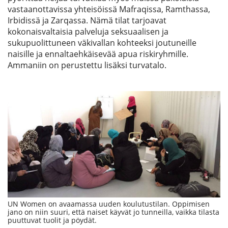
vastaanottavissa yhteisöissä Mafraqissa, Ramthassa,
Irbidissä ja Zarqassa. Nämä tilat tarjoavat
kokonaisvaltaisia palveluja seksuaalisen ja
sukupuolittuneen väkivallan kohteeksi joutuneille
naisille ja ennaltaehkäisevää apua riskiryhmille.
Ammaniin on perustettu lisäksi turvatalo.
UN Women on avaamassa uuden koulutustilan. Oppimisen
jano on niin suuri, että naiset käyvät jo tunneilla, vaikka tilasta
puuttuvat tuolit ja pöydät.