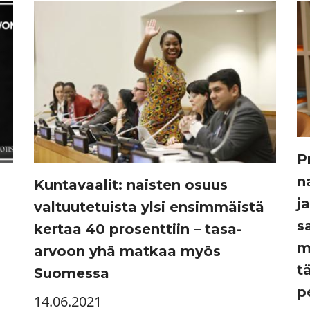
P
n
Kuntavaalit: naisten osuus
j
valtuutetuista ylsi ensimmäistä
s
kertaa 40 prosenttiin – tasa-
m
ä
arvoon yhä matkaa myös
t
Suomessa
p
14.06.2021