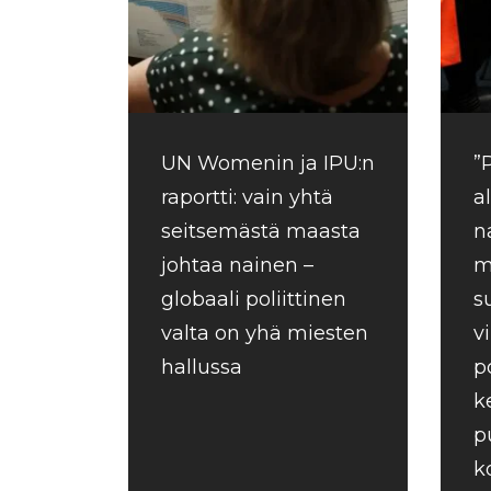
UN Womenin ja IPU:n
”
raportti: vain yhtä
a
seitsemästä maasta
n
johtaa nainen –
m
globaali poliittinen
s
valta on yhä miesten
v
hallussa
p
k
p
k