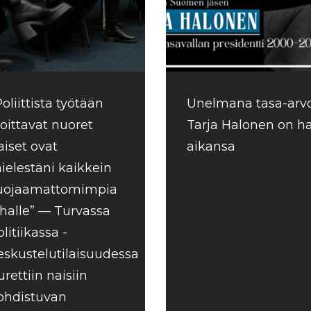
Poliittista työtään
Unelmana tasa-arv
loittavat nuoret
Tarja Halonen on ha
aiset ovat
aikansa
ielestäni kaikkein
uojaamattomimpia
ihalle” — Turvassa
olitiikassa -
eskustelutilaisuudessa
urettiin naisiin
ohdistuvan