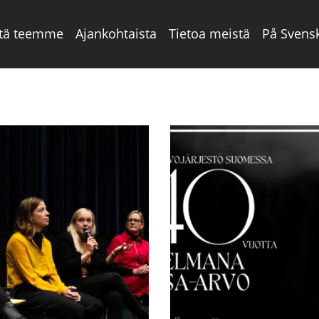
tä teemme
Ajankohtaista
Tietoa meistä
På Svens