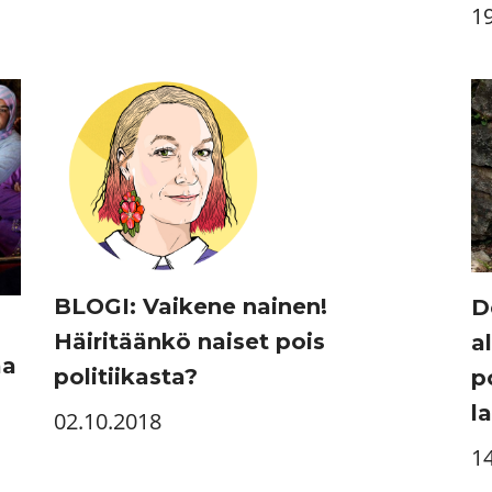
1
BLOGI: Vaikene nainen!
D
Häiritäänkö naiset pois
a
aa
politiikasta?
p
l
02.10.2018
1