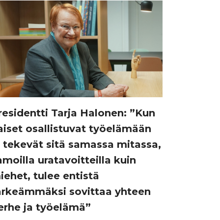
residentti Tarja Halonen: ”Kun
aiset osallistuvat työelämään
a tekevät sitä samassa mitassa,
amoilla uratavoitteilla kuin
iehet, tulee entistä
ärkeämmäksi sovittaa yhteen
erhe ja työelämä”