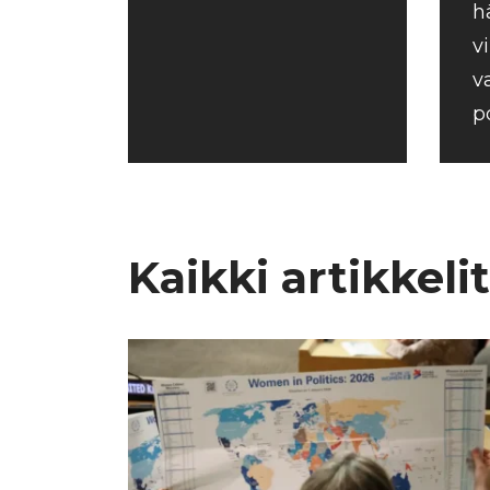
h
v
v
p
Kaikki artikkelit