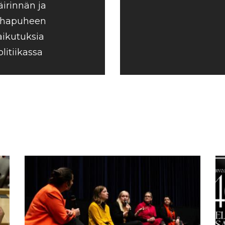
äirinnän ja
ihapuheen
aikutuksia
olitiikassa