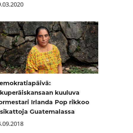
9.03.2020
emokratiapäivä:
lkuperäiskansaan kuuluva
ormestari Irlanda Pop rikkoo
asikattoja Guatemalassa
4.09.2018