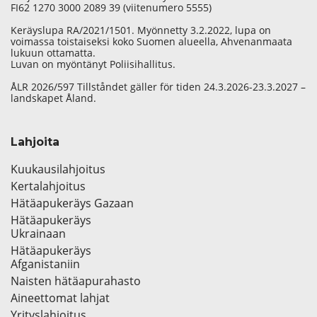
FI62 1270 3000 2089 39 (viitenumero 5555)
Keräyslupa RA/2021/1501. Myönnetty 3.2.2022, lupa on
voimassa toistaiseksi koko Suomen alueella, Ahvenanmaata
lukuun ottamatta.
Luvan on myöntänyt Poliisihallitus.
ÅLR 2026/597 Tillståndet gäller för tiden 24.3.2026-23.3.2027 –
landskapet Åland.
Lahjoita
Kuukausilahjoitus
Kertalahjoitus
Hätäapukeräys Gazaan
Hätäapukeräys
Ukrainaan
Hätäapukeräys
Afganistaniin
Naisten hätäapurahasto
Aineettomat lahjat
Yrityslahjoitus