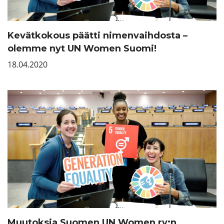
Kevätkokous päätti nimenvaihdosta –
olemme nyt UN Women Suomi!
18.04.2020
Muutoksia Suomen UN Women ry:n