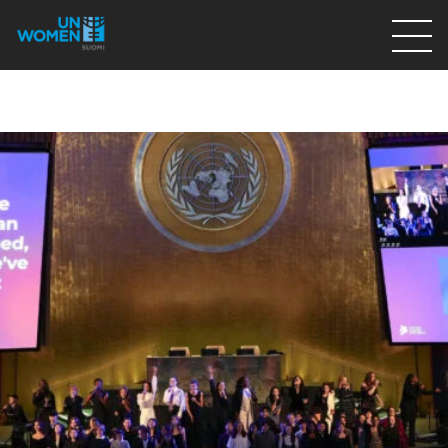
Lahjoita
Osallistu
Mitä teemme
Ajankohtaista
Tietoa meistä
På Svenska
Valikon rivi
Lahjoita