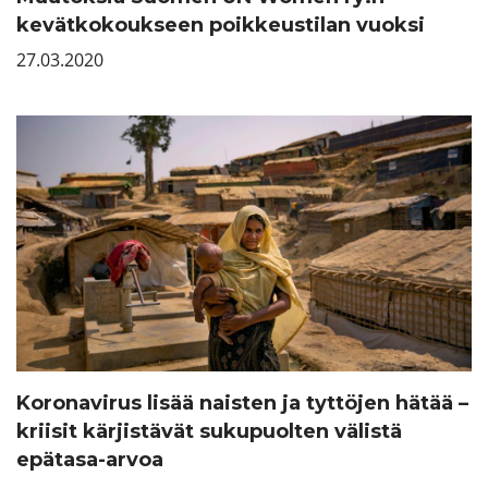
kevätkokoukseen poikkeustilan vuoksi
27.03.2020
Koronavirus lisää naisten ja tyttöjen hätää –
kriisit kärjistävät sukupuolten välistä
epätasa-arvoa