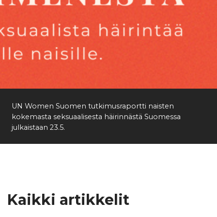
UN Women Suomen tutkimusraportti naisten
kokemasta seksuaalisesta häirinnästä Suomessa
julkaistaan 23.5.
Kaikki artikkelit