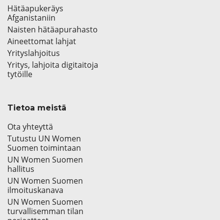
Hätäapukeräys
Afganistaniin
Naisten hätäapurahasto
Aineettomat lahjat
Yrityslahjoitus
Yritys, lahjoita digitaitoja
tytöille
Tietoa meistä
Ota yhteyttä
Tutustu UN Women
Suomen toimintaan
UN Women Suomen
hallitus
UN Women Suomen
ilmoituskanava
UN Women Suomen
turvallisemman tilan