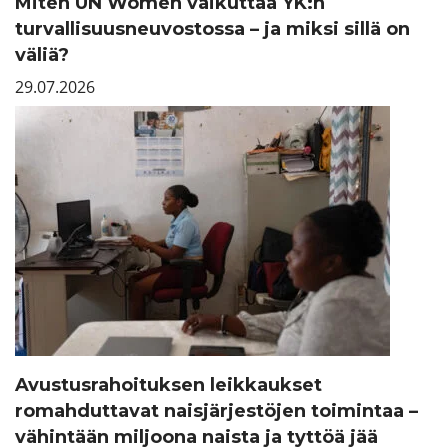
Miten UN Women vaikuttaa YK:n
turvallisuusneuvostossa – ja miksi sillä on
väliä?
29.07.2026
Avustusrahoituksen leikkaukset
romahduttavat naisjärjestöjen toimintaa –
vähintään miljoona naista ja tyttöä jää