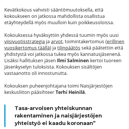
Kevätkokous vahvisti sääntömuutoksella, että
kokoukseen on jatkossa mahdollista osallistua
etäyhteydellä myös muulloin kuin poikkeusoloissa.
Kokouksessa hyväksyttiin yhdessä tuumin myös uusi
viisivuotisstrategia
ja
arvot
, toimintakertomus (
erillinen
vuosikertomus täällä
) ja
tilinpäätös
sekä päätettiin että
yhdistystä voi jatkossa tukea myös kannatusjäsenenä.
Lisäksi hallituksen jäsen
Ilmi Salminen
kertoi tuoreen
jäsenkyselyn tuloksista. Kokouksen sisältöjen
vastaanotto oli innostunutta.
Kokouksen puheenjohtajana toimi Naisjärjestöjen
keskusliiton pääsihteer
Terhi Heinilä
.
Tasa-arvoisen yhteiskunnan
rakentaminen ja naisjärjestöjen
yhteistyö ei kaadu koronaan”