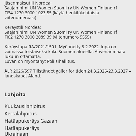
Jäsenmaksutili Nordea:
Saajan nimi UN Women Suomi ry UN Women Finland rf
FI34 1270 3000 1023 55 (käytä henkilökohtaista
viitenumeroasi)
Keräystili Nordea:
Saajan nimi UN Women Suomi ry UN Women Finland rf
FI62 1270 3000 2089 39 (viitenumero 5555)
Keräyslupa RA/2021/1501. Myönnetty 3.2.2022, lupa on
voimassa toistaiseksi koko Suomen alueella, Ahvenanmaata
lukuun ottamatta.
Luvan on myöntänyt Poliisihallitus.
ÅLR 2026/597 Tillståndet gäller för tiden 24.3.2026-23.3.2027 –
landskapet Åland.
Lahjoita
Kuukausilahjoitus
Kertalahjoitus
Hätäapukeräys Gazaan
Hätäapukeräys
Ukrainaan