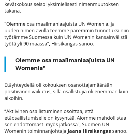
kevätkokous seisoi yksimielisesti nimenmuutoksen
takana.
”Olemme osa maailmanlaajuista UN Womenia, ja
uuden nimen avulla teemme paremmin tunnetuksi niin
työtämme Suomessa kuin UN Womenin kansainvälistä
työtä yli 90 maassa”, Hirsikangas sanoo.
Olemme osa maailmanlaajuista UN
Womenia”
Etäyhteydellä oli kokouksen osanottajamäärään
positiivinen vaikutus, sillä osallistujia oli enemmän kuin
aikoihin.
”Aktiivinen osallistuminen osoittaa, että
etäosallistumiselle on kysyntää. Aiomme mahdollistaa
sen ehdottomasti myös jatkossa”, Suomen UN
Womenin toiminnanjohtaja
Jaana Hirsikangas
sanoo.