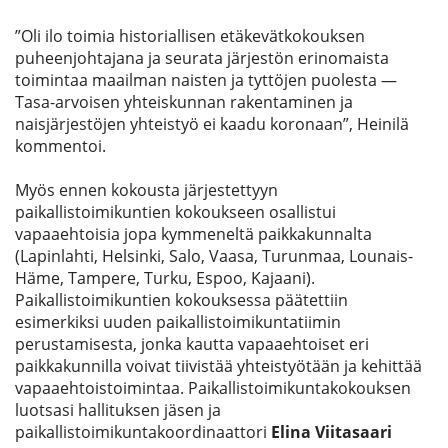
”Oli ilo toimia historiallisen etäkevätkokouksen
puheenjohtajana ja seurata järjestön erinomaista
toimintaa maailman naisten ja tyttöjen puolesta —
Tasa-arvoisen yhteiskunnan rakentaminen ja
naisjärjestöjen yhteistyö ei kaadu koronaan”, Heinilä
kommentoi.
Myös ennen kokousta järjestettyyn
paikallistoimikuntien kokoukseen osallistui
vapaaehtoisia jopa kymmeneltä paikkakunnalta
(Lapinlahti, Helsinki, Salo, Vaasa, Turunmaa, Lounais-
Häme, Tampere, Turku, Espoo, Kajaani).
Paikallistoimikuntien kokouksessa päätettiin
esimerkiksi uuden paikallistoimikuntatiimin
perustamisesta, jonka kautta vapaaehtoiset eri
paikkakunnilla voivat tiivistää yhteistyötään ja kehittää
vapaaehtoistoimintaa. Paikallistoimikuntakokouksen
luotsasi hallituksen jäsen ja
paikallistoimikuntakoordinaattori
Elina Viitasaari