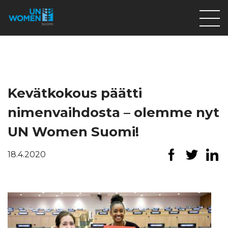
Lahjoita
Osallistu
Mitä teemme
Kevätkokous päätti
Ajankohtaista
nimenvaihdosta – olemme nyt
Tietoa meistä
UN Women Suomi!
På Svenska
18.4.2020
Valikon rivi
Lahjoita