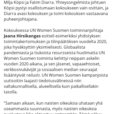
Milja Köpsi ja Fatim Diarra. Yhteysongelmista johtuen
Köpsi pystyi osallistumaan kokoukseen vain osittain, ja
Diarra avasi kokouksen ja toimi kokouksen vastaavana
puheenjohtajana.
Kokouksessa UN Women Suomen toiminnanjohtaja
Jaana Hirsikangas
esitteli esimerkiksi yhdistyksen
toimintakertomuksen ja tilinpäätöksen vuodelta 2020,
joka hyväksyttiin yksimielisesti. Globaalista
pandemiasta ja tiukoista resursseista huolimatta UN
Women Suomen toiminta kehittyi reippain askelin
vuoden 2020 aikana, ja sen jäsenet, vapaaehtoiset,
verkkosivukävijät ja sosiaalisen median seuraajat
lisääntyivät reilusti. UN Women Suomen kampanjoista
uutisoitiin laajasti tiedotusvälineissä niin
valtakunnallisella, alueellisella kuin paikallisellakin
tasolla.
”Samaan aikaan, kun naisten oikeuksia uhataan yhä
useammasta suunnasta, myös naisten oikeuksia