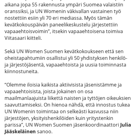
aikana jopa 55 rakennusta ympäri Suomea valaistiin
oranssiksi, ja UN Womenin väkivallan vastainen työ
nostettiin esiin yli 70 eri mediassa. Myös tämän
kevätkokouspäivän paneelikeskustelu järjestettiin
vapaaehtoisvoimin”, itsekin vapaaehtoisena toimiva
Viitasaari kiitteli.
Sekä UN Women Suomen kevätkokoukseen että sen
oheistapahtumiin osallistui yli 50 yhdistyksen henkilö-
ja järjestöjäsentä, vapaaehtoista ja uusia toiminnasta
kiinnostuneita.
“Olemme iloisia kaikista aktiivisista jäsenistämme ja
vapaaehtoisista, joista jokainen on osa
maailmanlaajuista liikettä naisten ja tyttöjen oikeuksien
saavuttamiseksi. On hienoa nähdä, että innostus tukea
UN Womenin toimintaa on selkeästi kasvussa niin
järjestöjen, yksityishenkilöiden kuin yritystenkin
parissa”, UN Women Suomen jäsenkoordinaattori
Julia
Jääskeläinen
sanoo.