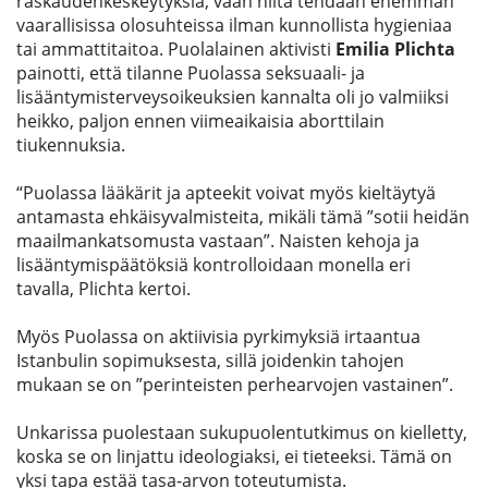
raskaudenkeskeytyksiä, vaan niitä tehdään enemmän
vaarallisissa olosuhteissa ilman kunnollista hygieniaa
tai ammattitaitoa. Puolalainen aktivisti
Emilia Plichta
painotti, että tilanne Puolassa seksuaali- ja
lisääntymisterveysoikeuksien kannalta oli jo valmiiksi
heikko, paljon ennen viimeaikaisia aborttilain
tiukennuksia.
“Puolassa lääkärit ja apteekit voivat myös kieltäytyä
antamasta ehkäisyvalmisteita, mikäli tämä ”sotii heidän
maailmankatsomusta vastaan”. Naisten kehoja ja
lisääntymispäätöksiä kontrolloidaan monella eri
tavalla, Plichta kertoi.
Myös Puolassa on aktiivisia pyrkimyksiä irtaantua
Istanbulin sopimuksesta, sillä joidenkin tahojen
mukaan se on ”perinteisten perhearvojen vastainen”.
Unkarissa puolestaan sukupuolentutkimus on kielletty,
koska se on linjattu ideologiaksi, ei tieteeksi. Tämä on
yksi tapa estää tasa-arvon toteutumista.