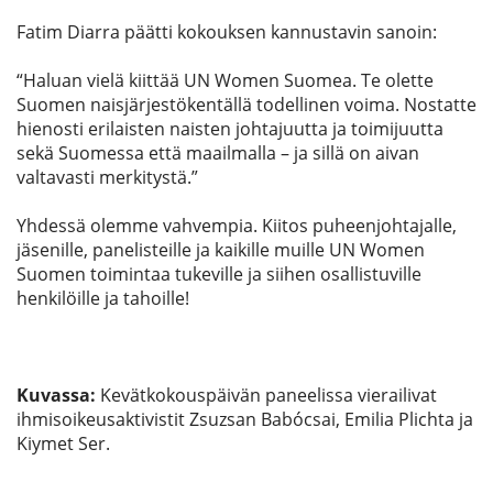
Fatim Diarra päätti kokouksen kannustavin sanoin:
“Haluan vielä kiittää UN Women Suomea. Te olette
Suomen naisjärjestökentällä todellinen voima. Nostatte
hienosti erilaisten naisten johtajuutta ja toimijuutta
sekä Suomessa että maailmalla – ja sillä on aivan
valtavasti merkitystä.”
Yhdessä olemme vahvempia. Kiitos puheenjohtajalle,
jäsenille, panelisteille ja kaikille muille UN Women
Suomen toimintaa tukeville ja siihen osallistuville
henkilöille ja tahoille!
Kuvassa:
Kevätkokouspäivän paneelissa vierailivat
ihmisoikeusaktivistit Zsuzsan Babócsai, Emilia Plichta ja
Kiymet Ser.