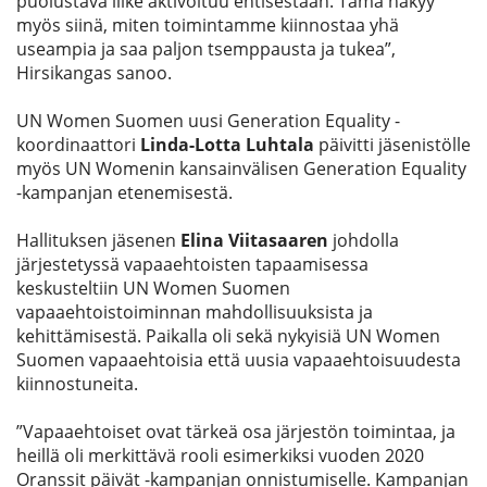
puolustava liike aktivoituu entisestään. Tämä näkyy
myös siinä, miten toimintamme kiinnostaa yhä
useampia ja saa paljon tsemppausta ja tukea”,
Hirsikangas sanoo.
UN Women Suomen uusi Generation Equality -
koordinaattori
Linda-Lotta Luhtala
päivitti jäsenistölle
myös UN Womenin kansainvälisen Generation Equality
-kampanjan etenemisestä.
Hallituksen jäsenen
Elina Viitasaaren
johdolla
järjestetyssä vapaaehtoisten tapaamisessa
keskusteltiin UN Women Suomen
vapaaehtoistoiminnan mahdollisuuksista ja
kehittämisestä. Paikalla oli sekä nykyisiä UN Women
Suomen vapaaehtoisia että uusia vapaaehtoisuudesta
kiinnostuneita.
”Vapaaehtoiset ovat tärkeä osa järjestön toimintaa, ja
heillä oli merkittävä rooli esimerkiksi vuoden 2020
Oranssit päivät -kampanjan onnistumiselle. Kampanjan