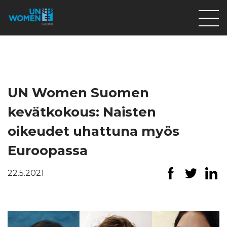
Lahjoita
Osallistu
Mitä teemme
UN Women Suomen
Ajankohtaista
kevätkokous: Naisten
Tietoa meistä
oikeudet uhattuna myös
På Svenska
Euroopassa
Valikon rivi
22.5.2021
Lahjoita