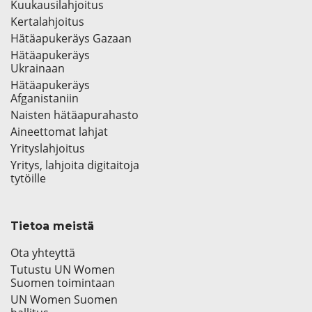
Kuukausilahjoitus
Kertalahjoitus
Hätäapukeräys Gazaan
Hätäapukeräys
Ukrainaan
Hätäapukeräys
Afganistaniin
Naisten hätäapurahasto
Aineettomat lahjat
Yrityslahjoitus
Yritys, lahjoita digitaitoja
tytöille
Tietoa meistä
Ota yhteyttä
Tutustu UN Women
Suomen toimintaan
UN Women Suomen