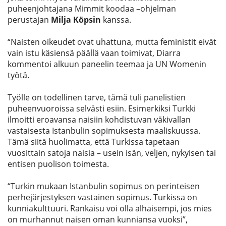
puheenjohtajana Mimmit koodaa –ohjelman
perustajan
Milja Köpsin
kanssa.
“Naisten oikeudet ovat uhattuna, mutta feministit eivät
vain istu käsiensä päällä vaan toimivat, Diarra
kommentoi alkuun paneelin teemaa ja UN Womenin
työtä.
Työlle on todellinen tarve, tämä tuli panelistien
puheenvuoroissa selvästi esiin. Esimerkiksi Turkki
ilmoitti eroavansa naisiin kohdistuvan väkivallan
vastaisesta Istanbulin sopimuksesta maaliskuussa.
Tämä siitä huolimatta, että Turkissa tapetaan
vuosittain satoja naisia – usein isän, veljen, nykyisen tai
entisen puolison toimesta.
“Turkin mukaan Istanbulin sopimus on perinteisen
perhejärjestyksen vastainen sopimus. Turkissa on
kunniakulttuuri. Rankaisu voi olla alhaisempi, jos mies
on murhannut naisen oman kunniansa vuoksi”,