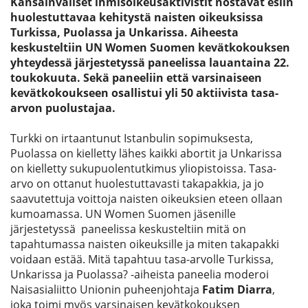
Kansainväliset ihmisoikeusaktivistit nostavat esiin
huolestuttavaa kehitystä naisten oikeuksissa
Turkissa, Puolassa ja Unkarissa. Aiheesta
keskusteltiin UN Women Suomen kevätkokouksen
yhteydessä järjestetyssä paneelissa lauantaina 22.
toukokuuta. Sekä paneeliin että varsinaiseen
kevätkokoukseen osallistui yli 50 aktiivista tasa-
arvon puolustajaa.
Turkki on irtaantunut Istanbulin sopimuksesta,
Puolassa on kielletty lähes kaikki abortit ja Unkarissa
on kielletty sukupuolentutkimus yliopistoissa. Tasa-
arvo on ottanut huolestuttavasti takapakkia, ja jo
saavutettuja voittoja naisten oikeuksien eteen ollaan
kumoamassa. UN Women Suomen jäsenille
järjestetyssä paneelissa keskusteltiin mitä on
tapahtumassa naisten oikeuksille ja miten takapakki
voidaan estää. Mitä tapahtuu tasa-arvolle Turkissa,
Unkarissa ja Puolassa? -aiheista paneelia moderoi
Naisasialiitto Unionin puheenjohtaja
Fatim Diarra
,
joka toimi myös varsinaisen kevätkokouksen