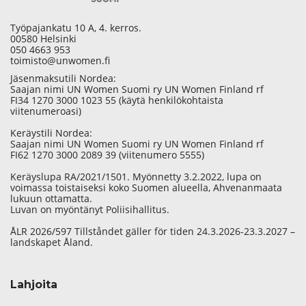
Työpajankatu 10 A, 4. kerros.
00580 Helsinki
050 4663 953
toimisto@unwomen.fi
Jäsenmaksutili Nordea:
Saajan nimi UN Women Suomi ry UN Women Finland rf
FI34 1270 3000 1023 55 (käytä henkilökohtaista
viitenumeroasi)
Keräystili Nordea:
Saajan nimi UN Women Suomi ry UN Women Finland rf
FI62 1270 3000 2089 39 (viitenumero 5555)
Keräyslupa RA/2021/1501. Myönnetty 3.2.2022, lupa on
voimassa toistaiseksi koko Suomen alueella, Ahvenanmaata
lukuun ottamatta.
Luvan on myöntänyt Poliisihallitus.
ÅLR 2026/597 Tillståndet gäller för tiden 24.3.2026-23.3.2027 –
landskapet Åland.
Lahjoita