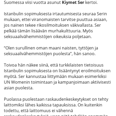
Suomessa viisi vuotta asunut
Kiymet Ser
kertoi.
Istanbulin sopimuksesta irtautumisesta seuraa Serin
mukaan, ettei viranomaisten tarvitse puuttua asiaan,
jos nainen tekee rikosilmoituksen väkivallasta. Ser
pelkää tämän lisäävän murhakulttuuria. Myös
seksuaalivähemmistöjen oikeuksia poljetaan.
“Olen surullinen oman maani naisten, tyttöjen ja
seksuaalivähemmistöjen puolesta”, hän sanoo.
Toivoa hän näkee siinä, että turkkilaisten tietoisuus
Istanbulin sopimuksesta on lisääntynyt eroilmoituksen
myötä. Ser kannustaa liittymään mukaan esimerkiksi
UN Womenin toimintaan ja kampanjoimaan aktiivisesti
asian puolesta.
Puolassa puolestaan raskaudenkeskeytykset on tehty
laittomiksi lähes kaikissa tapauksissa. On kuitenkin
todettu, että laittomuus ei vähennä