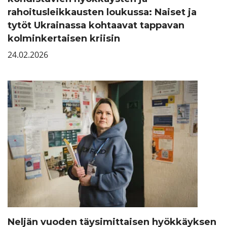
rahoitusleikkausten loukussa: Naiset ja
tytöt Ukrainassa kohtaavat tappavan
kolminkertaisen kriisin
24.02.2026
Neljän vuoden täysimittaisen hyökkäyksen