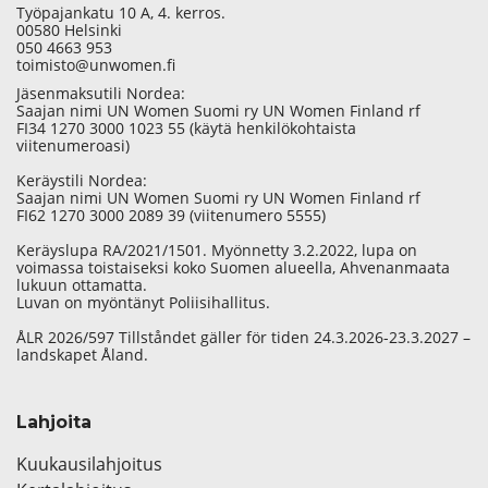
Työpajankatu 10 A, 4. kerros.
00580 Helsinki
050 4663 953
toimisto@unwomen.fi
Jäsenmaksutili Nordea:
Saajan nimi UN Women Suomi ry UN Women Finland rf
FI34 1270 3000 1023 55 (käytä henkilökohtaista
viitenumeroasi)
Keräystili Nordea:
Saajan nimi UN Women Suomi ry UN Women Finland rf
FI62 1270 3000 2089 39 (viitenumero 5555)
Keräyslupa RA/2021/1501. Myönnetty 3.2.2022, lupa on
voimassa toistaiseksi koko Suomen alueella, Ahvenanmaata
lukuun ottamatta.
Luvan on myöntänyt Poliisihallitus.
ÅLR 2026/597 Tillståndet gäller för tiden 24.3.2026-23.3.2027 –
landskapet Åland.
Lahjoita
Kuukausilahjoitus