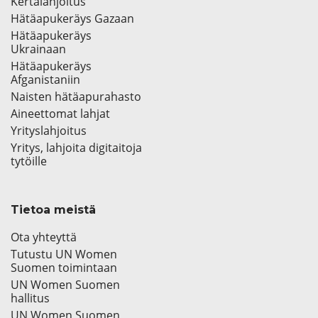
Kertalahjoitus
Hätäapukeräys Gazaan
Hätäapukeräys
Ukrainaan
Hätäapukeräys
Afganistaniin
Naisten hätäapurahasto
Aineettomat lahjat
Yrityslahjoitus
Yritys, lahjoita digitaitoja
tytöille
Tietoa meistä
Ota yhteyttä
Tutustu UN Women
Suomen toimintaan
UN Women Suomen
hallitus
UN Women Suomen