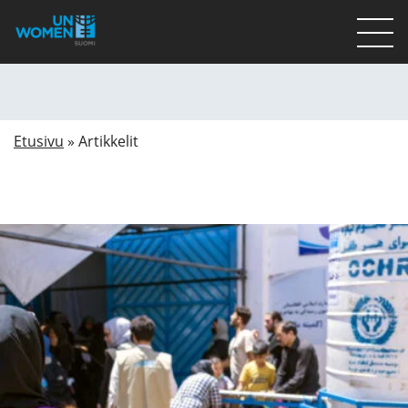
Lahjoita
Osallistu
Etusivu
»
Artikkelit
Mitä teemme
Ajankohtaista
Tietoa meistä
På Svenska
Valikon rivi
Lahjoita