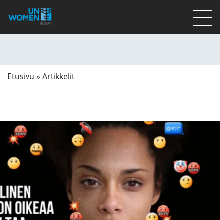
Lahjoita
Osallistu
Etusivu
»
Artikkelit
Mitä teemme
Ajankohtaista
Tietoa meistä
På Svenska
Valikon rivi
Lahjoita