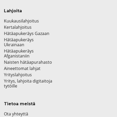
Lahjoita
Kuukausilahjoitus
Kertalahjoitus
Hätäapukeräys Gazaan
Hätäapukeräys
Ukrainaan
Hätäapukeräys
Afganistaniin
Naisten hätäapurahasto
Aineettomat lahjat
Yrityslahjoitus
Yritys, lahjoita digitaitoja
tytöille
Tietoa meistä
Ota yhteyttä