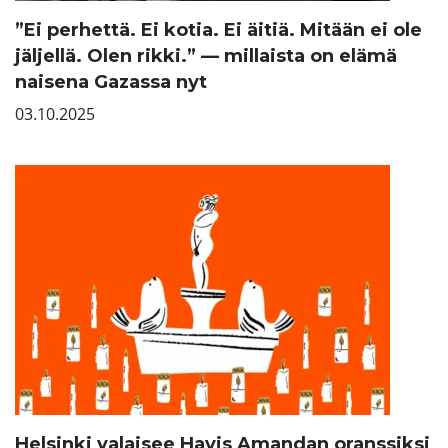
”Ei perhettä. Ei kotia. Ei äitiä. Mitään ei ole
jäljellä. Olen rikki.” — millaista on elämä
naisena Gazassa nyt
03.10.2025
Helsinki valaisee Havis Amandan oranssiksi