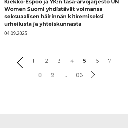
Kiekko-Espoo ja YK:n tasa-arvojärjestö UN
Women Suomi yhdistävät voimansa
seksuaalisen häirinnän kitkemiseksi
urheilusta ja yhteiskunnasta
04.09.2025
1
2
3
4
5
(current)
6
7
8
9
…
86