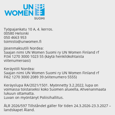
Työpajankatu 10 A, 4. kerros.
00580 Helsinki
050 4663 953
toimisto@unwomen.fi
Jäsenmaksutili Nordea:
Saajan nimi UN Women Suomi ry UN Women Finland rf
FI34 1270 3000 1023 55 (käytä henkilökohtaista
viitenumeroasi)
Keräystili Nordea:
Saajan nimi UN Women Suomi ry UN Women Finland rf
FI62 1270 3000 2089 39 (viitenumero 5555)
Keräyslupa RA/2021/1501. Myönnetty 3.2.2022, lupa on
voimassa toistaiseksi koko Suomen alueella, Ahvenanmaata
lukuun ottamatta.
Luvan on myöntänyt Poliisihallitus.
ÅLR 2026/597 Tillståndet gäller för tiden 24.3.2026-23.3.2027 –
landskapet Åland.