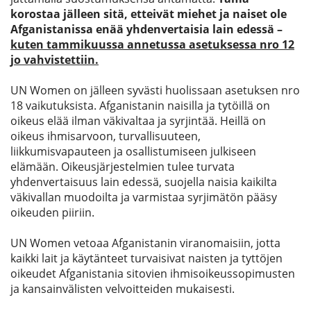
korostaa jälleen sitä, etteivät miehet ja naiset ole
Afganistanissa enää yhdenvertaisia lain edessä –
kuten tammikuussa annetussa asetuksessa nro 12
jo vahvistettiin.
UN Women on jälleen syvästi huolissaan asetuksen nro
18 vaikutuksista. Afganistanin naisilla ja tytöillä on
oikeus elää ilman väkivaltaa ja syrjintää. Heillä on
oikeus ihmisarvoon, turvallisuuteen,
liikkumisvapauteen ja osallistumiseen julkiseen
elämään. Oikeusjärjestelmien tulee turvata
yhdenvertaisuus lain edessä, suojella naisia kaikilta
väkivallan muodoilta ja varmistaa syrjimätön pääsy
oikeuden piiriin.
UN Women vetoaa Afganistanin viranomaisiin, jotta
kaikki lait ja käytänteet turvaisivat naisten ja tyttöjen
oikeudet Afganistania sitovien ihmisoikeussopimusten
ja kansainvälisten velvoitteiden mukaisesti.