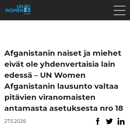
Lahjoita
Osallistu
Mitä teemme
Afganistanin naiset ja miehet
Ajankohtaista
eivät ole yhdenvertaisia lain
Tietoa meistä
edessä – UN Women
På Svenska
Afganistanin lausunto valtaa
Valikon rivi
pitävien viranomaisten
antamasta asetuksesta nro 18
27.5.2026
Lahjoita