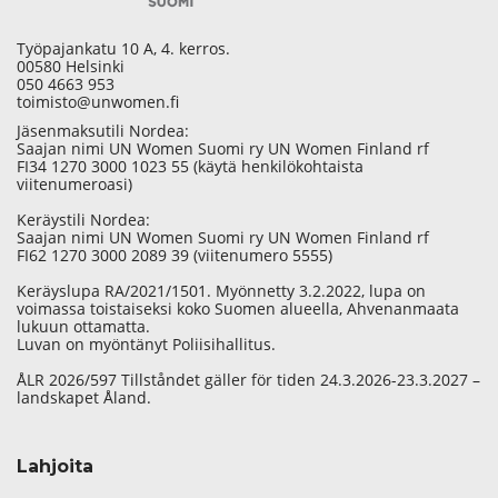
Työpajankatu 10 A, 4. kerros.
00580 Helsinki
050 4663 953
toimisto@unwomen.fi
Jäsenmaksutili Nordea:
Saajan nimi UN Women Suomi ry UN Women Finland rf
FI34 1270 3000 1023 55 (käytä henkilökohtaista
viitenumeroasi)
Keräystili Nordea:
Saajan nimi UN Women Suomi ry UN Women Finland rf
FI62 1270 3000 2089 39 (viitenumero 5555)
Keräyslupa RA/2021/1501. Myönnetty 3.2.2022, lupa on
voimassa toistaiseksi koko Suomen alueella, Ahvenanmaata
lukuun ottamatta.
Luvan on myöntänyt Poliisihallitus.
ÅLR 2026/597 Tillståndet gäller för tiden 24.3.2026-23.3.2027 –
landskapet Åland.
Lahjoita