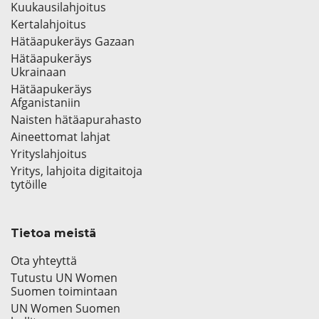
Kuukausilahjoitus
Kertalahjoitus
Hätäapukeräys Gazaan
Hätäapukeräys
Ukrainaan
Hätäapukeräys
Afganistaniin
Naisten hätäapurahasto
Aineettomat lahjat
Yrityslahjoitus
Yritys, lahjoita digitaitoja
tytöille
Tietoa meistä
Ota yhteyttä
Tutustu UN Women
Suomen toimintaan
UN Women Suomen