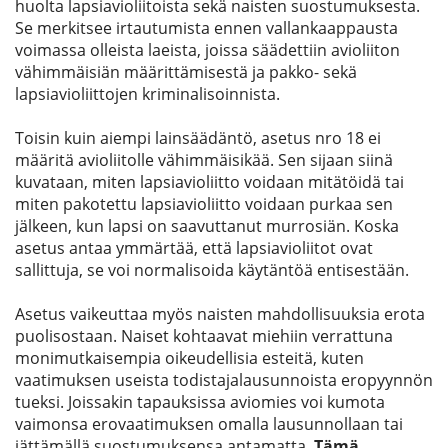
huolta lapsiavioliitoista sekä naisten suostumuksesta.
Se merkitsee irtautumista ennen vallankaappausta
voimassa olleista laeista, joissa säädettiin avioliiton
vähimmäisiän määrittämisestä ja pakko- sekä
lapsiavioliittojen kriminalisoinnista.
Toisin kuin aiempi lainsäädäntö, asetus nro 18 ei
määritä avioliitolle vähimmäisikää. Sen sijaan siinä
kuvataan, miten lapsiavioliitto voidaan mitätöidä tai
miten pakotettu lapsiavioliitto voidaan purkaa sen
jälkeen, kun lapsi on saavuttanut murrosiän. Koska
asetus antaa ymmärtää, että lapsiavioliitot ovat
sallittuja, se voi normalisoida käytäntöä entisestään.
Asetus vaikeuttaa myös naisten mahdollisuuksia erota
puolisostaan. Naiset kohtaavat miehiin verrattuna
monimutkaisempia oikeudellisia esteitä, kuten
vaatimuksen useista todistajalausunnoista eropyynnön
tueksi. Joissakin tapauksissa aviomies voi kumota
vaimonsa erovaatimuksen omalla lausunnollaan tai
jättämällä suostumuksensa antamatta.
Tämä