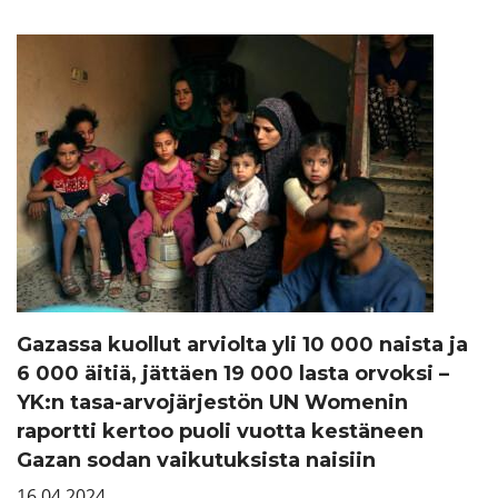
Gazassa kuollut arviolta yli 10 000 naista ja
6 000 äitiä, jättäen 19 000 lasta orvoksi –
YK:n tasa-arvojärjestön UN Womenin
raportti kertoo puoli vuotta kestäneen
Gazan sodan vaikutuksista naisiin
16.04.2024