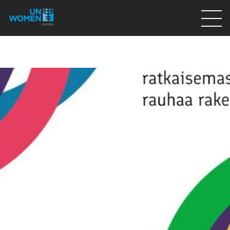
Lahjoita
Osallistu
Mitä teemme
Ajankohtaista
Tietoa meistä
På Svenska
Valikon rivi
Lahjoita