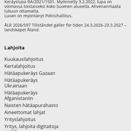
Keräyslupa RA/2021/1501. Myönnetty 3.2.2022, lupa on
voimassa toistaiseksi koko Suomen alueella, Ahvenanmaata
lukuun ottamatta.
Luvan on myöntänyt Poliisihallitus.
ÅLR 2026/597 Tillståndet gäller för tiden 24.3.2026-23.3.2027 –
landskapet Åland.
Lahjoita
Kuukausilahjoitus
Kertalahjoitus
Hätäapukeräys Gazaan
Hätäapukeräys
Ukrainaan
Hätäapukeräys
Afganistaniin
Naisten hätäapurahasto
Aineettomat lahjat
Yrityslahjoitus
Yritys, lahjoita digitaitoja