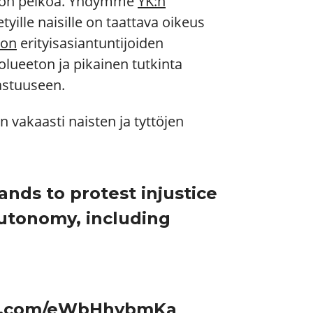
ainon pelkoa. Yhdymme
YK:n
yille naisille on taattava oikeus
ton
erityisasiantuntijoiden
lueeton ja pikainen tutkinta
astuuseen.
vakaasti naisten ja tyttöjen
ands to protest injustice
 autonomy, including
er.com/eWbHhybmKa