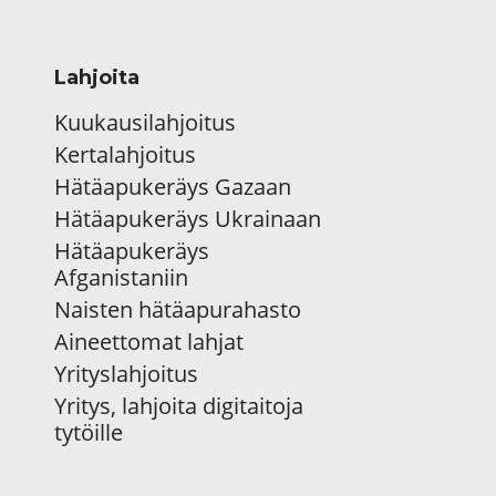
Lahjoita
Kuukausilahjoitus
Kertalahjoitus
Hätäapukeräys Gazaan
Hätäapukeräys Ukrainaan
Hätäapukeräys
Afganistaniin
Naisten hätäapurahasto
Aineettomat lahjat
Yrityslahjoitus
Yritys, lahjoita digitaitoja
tytöille