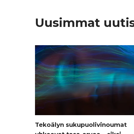
Uusimmat uuti
Tekoälyn sukupuolivinoumat