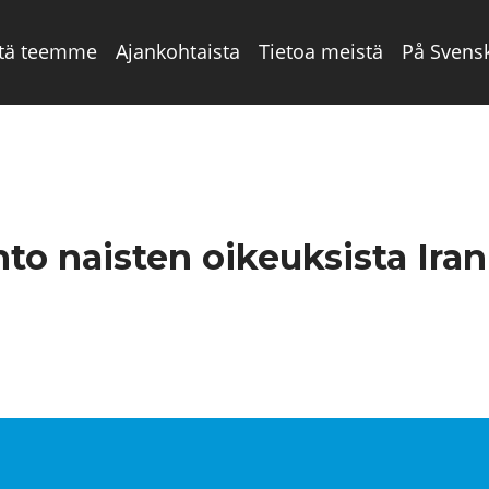
tä teemme
Ajankohtaista
Tietoa meistä
På Svens
o naisten oikeuksista Iran