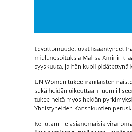
Levottomuudet ovat lisääntyneet Iran
mielenosoituksia Mahsa Aminin tra
syyskuuta, ja hän kuoli pidätetty
UN Women tukee iranilaisten naist
sekä heidän oikeuttaan ruumiillis
tukee heitä myös heidän pyrkimyksi
Yhdistyneiden Kansakuntien peruski
Kehotamme asianomaisia viranomai