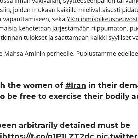
tössä ilman väkivallan, syytteeseenpanon tai v
n, joiden mukaan kaikille mielivaltaisesti pidätet
a vapauttamiseen, sekä
YK:n ihmisoikeusneuvos
maisia kehotetaan järjestämään riippumaton, puo
kinnan tulokset ja saattamaan kaikki syylliset v
 Mahsa Aminin perheelle. Puolustamme edelleen 
th the women of
#Iran
in their dem
to be free to exercise their bodily
en arbitrarily detained must be
i
https://t.co/g1P1LZT2dc
pic.twitt