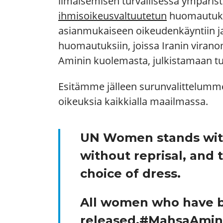
ilmaisemisen turvallisessa ympäris
ihmisoikeusvaltuutetun
huomautuksii
asianmukaiseen oikeudenkäyntiin j
huomautuksiin, joissa Iranin virano
Aminin kuolemasta, julkistamaan tut
Esitämme jälleen surunvalittelumme
oikeuksia kaikkialla maailmassa.
UN Women stands wi
without reprisal, and 
choice of dress.
All women who have be
released.
#MahsaAmin