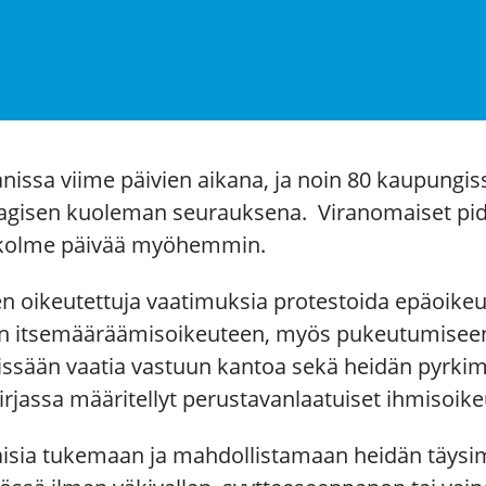
issa viime päivien aikana, ja noin 80 kaupungissa
agisen kuoleman seurauksena. Viranomaiset pidä
nä kolme päivää myöhemmin.
en oikeutettuja vaatimuksia protestoida epäoik
een itsemääräämisoikeuteen, myös pukeutumiseen
ssään vaatia vastuun kantoa sekä heidän pyrkim
rjassa määritellyt perustavanlaatuiset ihmisoike
sia tukemaan ja mahdollistamaan heidän täysim