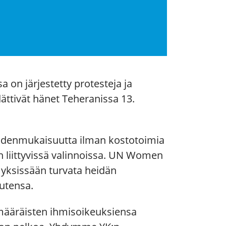
 on järjestetty protesteja ja
ttivät hänet Teheranissa 13.
eudenmukaisuutta ilman kostotoimia
 liittyvissä valinnoissa. UN Women
yksissään turvata heidän
utensa.
ääräisten ihmisoikeuksiensa