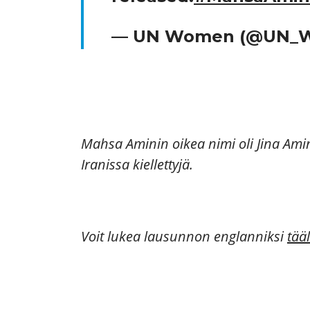
— UN Women (@UN_
Mahsa Aminin oikea nimi oli Jina Amini
Iranissa kiellettyjä.
Voit lukea lausunnon englanniksi
tääl