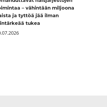
omahduttavat naisjärjestöjen
oimintaa – vähintään miljoona
aista ja tyttöä jää ilman
lintärkeää tukea
0.07.2026