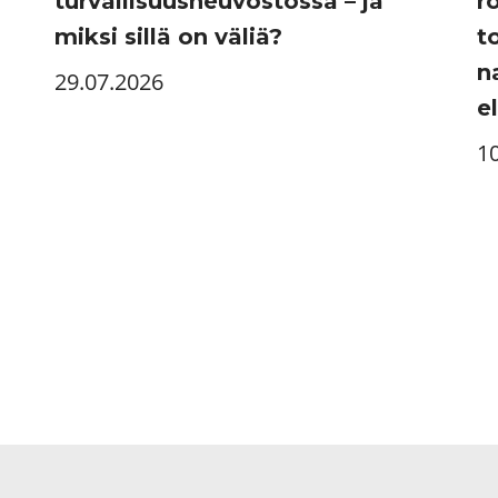
turvallisuusneuvostossa – ja
r
miksi sillä on väliä?
t
n
29.07.2026
e
1