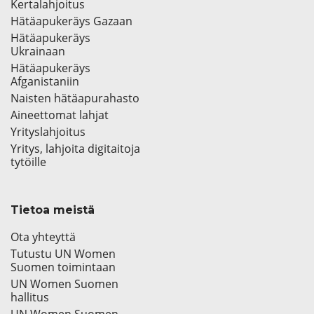
Kertalahjoitus
Hätäapukeräys Gazaan
Hätäapukeräys
Ukrainaan
Hätäapukeräys
Afganistaniin
Naisten hätäapurahasto
Aineettomat lahjat
Yrityslahjoitus
Yritys, lahjoita digitaitoja
tytöille
Tietoa meistä
Ota yhteyttä
Tutustu UN Women
Suomen toimintaan
UN Women Suomen
hallitus