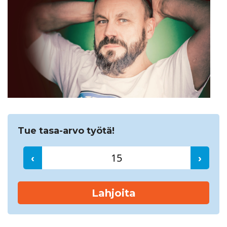
Etsi
Tue tasa-arvo työtä!
‹
›
Lahjoita