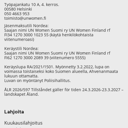
Työpajankatu 10 A, 4. kerros.
00580 Helsinki
050 4663 953
toimisto@unwomen.fi
Jäsenmaksutili Nordea:
Saajan nimi UN Women Suomi ry UN Women Finland rf
FI34 1270 3000 1023 55 (käytä henkilökohtaista
viitenumeroasi)
Keräystili Nordea:
Saajan nimi UN Women Suomi ry UN Women Finland rf
FI62 1270 3000 2089 39 (viitenumero 5555)
Keräyslupa RA/2021/1501. Myönnetty 3.2.2022, lupa on
voimassa toistaiseksi koko Suomen alueella, Ahvenanmaata
lukuun ottamatta.
Luvan on myöntänyt Poliisihallitus.
ÅLR 2026/597 Tillståndet gäller för tiden 24.3.2026-23.3.2027 –
landskapet Åland.
Lahjoita
Kuukausilahjoitus