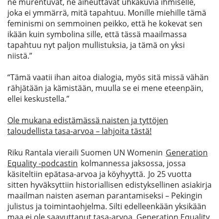
ne murentu
vat
,
ne aiheutta
vat
uhkakuvia ihmiselle,
joka ei ymmärrä, mitä tapahtuu
. M
onille miehille tä
m
ä
feminismi on semmo
i
nen peikko, et
tä
he koke
vat
sen
ikään
kuin symbolina sille
,
et
tä
tässä maailmassa
tapahtuu nyt paljon mullistuksia
,
ja tä
m
ä on yks
i
niistä.”
“Tämä vaatii ihan aitoa dialogia, myös sitä missä vähän
rähjätään ja
kämistään
, muulla se ei mene eteenpäin,
ellei keskustella.”
Ole mukana edistämässä naisten ja tyttöjen
taloudellista tasa-arvoa – lahjoita tästä!
Riku Rantala vieraili Suomen UN
Womenin
Generation
Equality
-podcastin
kolmannessa jaksossa, jossa
käsiteltiin epätasa-arvoa ja köyhyyttä. Jo 25 vuotta
sitten hyväksyttiin historiallisen edistyksellinen asiakirja
maailman naisten aseman parantamiseksi – Pekingin
julistus ja toimintaohjelma. Silti edelleenkään yksikään
maa ei ole saavuttanut tasa-arvoa.
Generation
Equality