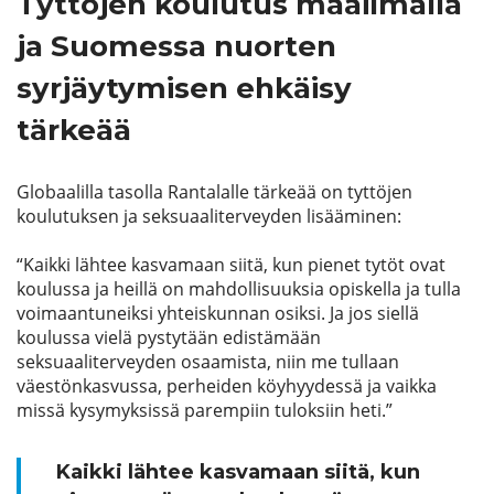
Tyttöjen koulutus maailmalla
ja Suomessa nuorten
syrjäytymisen ehkäisy
tärkeää
Globaalilla tasolla Rantalalle tärkeää on tyttöjen
koulutuksen ja seksuaaliterveyden lisääminen:
“Kaikki lähtee kasvamaan siitä, kun pienet tytöt ovat
koulussa ja
heillä
on mahdollisuuksia opiskella
ja tulla
voimaantu
neiksi
yhteiskunnan osiksi
. Ja jos siellä
koulussa vielä pystytään edistämään
seksuaaliterveyden osaamista, niin me tullaan
väestönkasvussa, perheiden köyhyydessä ja vaikka
missä kysymyksissä parempiin tuloksiin heti.”
Kaikki lähtee kasvamaan siitä, kun