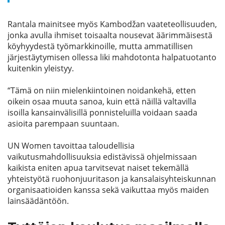
Rantala mainitsee
myös
Kambodžan
vaateteollisuuden,
jo
nka avulla
ihmiset toisaalta nousevat äärimmäisestä
köyhyydestä työmarkkinoille
, mutta a
mmatilli
sen
järjestäytymi
sen ollessa
liki mahdot
onta
halpatuotan
t
o
kuitenkin
yleisty
y
.
“Tä
m
ä on niin mielenkiinto
i
nen noidankehä, ette
n
oikein osaa muuta sanoa, kuin että näillä valtavilla
isoilla kansainvälisillä ponnisteluilla voidaan saada
asioita
parempaan suuntaan.
UN Women tavoittaa taloudellisia
vaikutusmahdollisuuksia edistävissä ohjelmissaan
kaikista eniten apua tarvitsevat naiset tekemällä
yhteistyötä ruohonjuuritason ja kansalaisyhteiskunnan
organisaatioiden kanssa
sekä vaikuttaa myös maiden
lainsäädäntöön
.