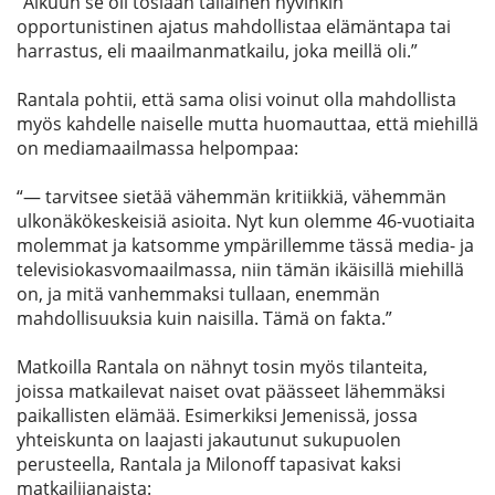
“Alkuun se oli tosiaan tällainen hyvinkin
opportunistinen ajatus mahdollistaa elämäntapa tai
harrastus, eli maailmanmatkailu, joka meillä oli.”
Rantala pohtii, että sama olisi voinut olla mahdollista
myös kahdelle naiselle mutta huomauttaa, että miehillä
on mediamaailmassa helpompaa:
“
—
tarvitsee sietää vähemmän kritiikkiä, vähemmän
ulkonäkökeskeisiä asioita. Nyt kun olemme 46-vuotiaita
molemmat ja katsomme ympärillemme tässä media- ja
televisiokasvomaailmassa, niin tämän ikäisillä miehillä
on
, ja mitä vanhemmaksi tullaan, enemmän
mahdollisuuksia kuin naisilla. Tämä on fakta.”
Matkoilla
Rantala on nähny
t tosin
myös tilanteita,
joissa matkailevat naiset ovat päässeet lähemmäksi
paikallisten elämää.
Esimerkiksi
Jemenissä, jossa
yhteiskunta on laajasti ja
kautunut
sukupuolen
perusteella, Rantala ja Milonoff tapasivat kaksi
matkailijanaista
: