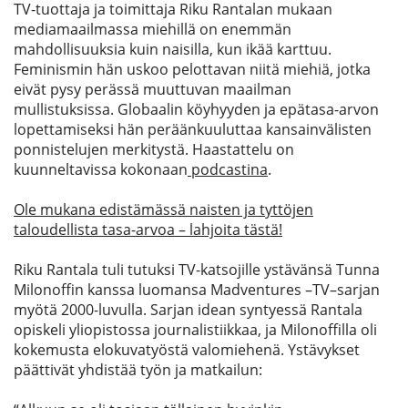
TV-tuottaja ja toimittaja Riku Rantala
n
mukaan
mediamaailmassa miehillä on enemmän
mahdollisuuksia kuin naisilla
,
kun ikää karttuu.
Feminismin hän uskoo pelottavan
niitä
miehiä,
jotka
eivät pysy perässä muuttuvan maailman
mullistuksissa. Globaalin köyhyyden ja epätasa-arvon
lopettamiseksi hän peräänkuuluttaa kansainvälisten
ponnistelujen merkitystä.
Haastattelu on
kuunneltavissa
kokonaan
podcastina
.
Ole mukana edistämässä naisten ja tyttöjen
taloudellista tasa-arvoa – lahjoita tästä!
Riku Rantala
tuli
tutuksi
TV-katsoji
lle
ystävänsä
Tunna
Milonoffin
kanssa luomansa
Madventures
–
TV
–
sarjan
myötä
2000-luvu
lla
.
Sarjan idean syntyessä
Rantala
opiskeli yliopistossa journalistiikkaa, ja Milonoffilla oli
kokemusta elokuvatyöstä valomiehenä. Ystävykset
päättivät yhdistää työn ja matkail
un
: