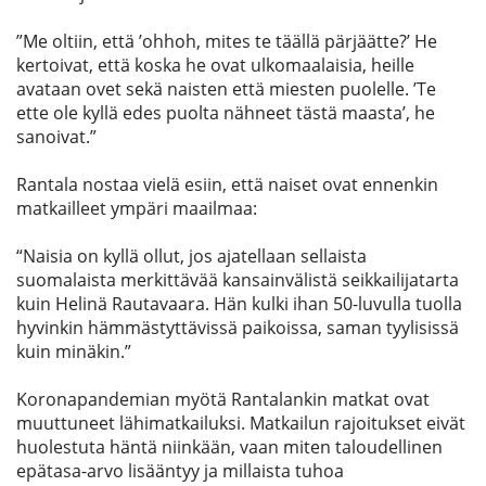
”
M
e oltiin
,
et
tä ’
oh
h
oh
,
mites
te tää
l
lä pärjäätte?
’
He
kertoivat, että k
oska he ovat ulkomaalaisia, heille
avataan ovet sekä naisten että miesten puolelle
. ’T
e
ette o
le
kyllä e
d
es puolta näh
n
eet tästä maasta
’, he
sanoivat.”
R
antala nostaa vielä esiin, että naiset ovat ennenkin
matkailleet ympäri maailmaa:
“Naisia on kyllä ollut, jos ajatellaan sellaista
suomalaista merkittävää kansainvälistä seikkailijatarta
kuin
Helinä Rautavaara
. Hän kulki ihan 50-luvulla
tuolla
hyvinkin hämmästyttävissä paikoissa, saman tyylisissä
kuin minäkin.”
K
oronapandemian myötä Rantalankin matkat ovat
muuttuneet lähimatkailuksi. Matkailun rajoit
ukset eivät
huolestuta häntä niinkään, vaan
mi
ten
taloudellinen
epätasa-arvo lisääntyy
ja
mill
aista tuhoa