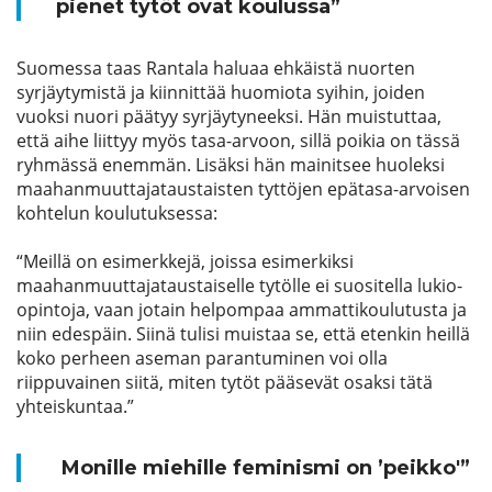
pienet tytöt ovat koulussa”
Suomessa taas Rantala haluaa
ehkäistä
nuorten
syrjäytymistä ja
kiinnittää huomiota syihin
, joi
den
vuoksi
nuori päätyy syrjäytyneeksi. Hän muistuttaa,
että aihe liittyy myös tasa-arvoon, sillä poikia on tässä
ryhmässä enemmän. Lisäksi hän mainitsee huoleksi
maahanmuuttajataustaisten tyttöjen epätasa-arvoisen
kohtelun koulutuksessa:
“Meillä on esimerkkejä, jo
i
ssa esimerkiksi
maahanmuuttajataustaiselle tytölle ei suositella lukio-
opintoja, vaan jotain helpompaa ammattikoulutusta ja
niin edespäin. Siinä tulisi muistaa se, että etenkin heillä
koko perheen aseman parantuminen voi olla
riippuvainen siitä, miten tytöt pääsevät osaksi tätä
yhteiskuntaa.”
M
onille miehille
feminismi on ’
peikko'”