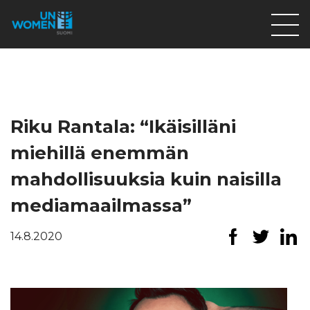
Lahjoita
Osallistu
Mitä teemme
Riku Rantala: “Ikäisilläni
Ajankohtaista
miehillä enemmän
Tietoa meistä
mahdollisuuksia kuin naisilla
På Svenska
mediamaailmassa”
Valikon rivi
14.8.2020
Lahjoita