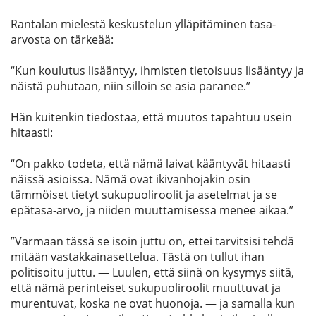
Rantalan mielestä keskustelun ylläpitäminen tasa-
arvosta on tärkeää:
“K
un k
oulutus lisääntyy, ihmisten tietoisuus lisääntyy ja
näistä puhutaan, niin silloin se asia paranee.
”
Hän k
uitenkin
tiedostaa, että muutos tapahtuu usein
hitaasti:
“On pakko todeta, että nämä laivat kääntyvät hitaasti
näissä asioissa. Nä
m
ä o
vat
ikivanhojakin osin
tämmö
i
set tietyt sukupuoliroolit ja asetelmat ja se
epätasa-arvo
,
ja nii
d
en muuttamisessa menee aikaa.”
”
V
armaan tässä se isoin juttu
on
,
et
t
ei
tarvi
ts
isi
teh
d
ä
mitään vastakkainasettelua
. T
ästä on tullut ihan
politisoitu juttu.
— L
uulen, et
tä
siinä on kysymys siitä,
et
tä
nämä perinteiset sukupuoliroolit
muuttu
vat
ja
murentu
vat
, koska ne o
vat
huonoja
. —
ja samalla
kun