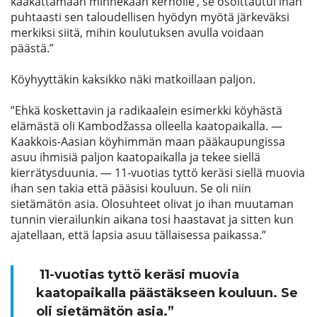
kaakattamaan minnekään kerholle’
,
se osoittautu
i
ihan
puhtaasti sen taloudellisen hyödyn myötä järkeväksi
merkiksi siitä, mihin koulutuksen avulla voidaan
päästä.”
Köyhyyttäkin kaksikko näki matkoillaan paljon.
”Ehkä koskettavin ja radikaalein esimerkki köyhästä
elämästä oli
Kambodža
ssa
olleella kaatopaikalla. —
Kaakkois-Aasian köyhimmän maan pääkaupungissa
asuu ihmisiä paljon kaatopaikalla ja tekee siellä
kierrätysduunia.
—
11-vuotias tyttö keräsi siellä muovia
ihan sen takia että pääsisi kouluun. Se oli niin
sietämätön asia. Olosuhteet olivat jo ihan muutaman
tunnin vierailunkin aikana tosi haastavat ja sitten kun
ajatellaan, että lapsia asuu tällaisessa paikassa.”
11-vuotias tyttö keräsi muovia
kaatopaikalla päästäkseen kouluun
. Se
oli sietämätön asia.
”