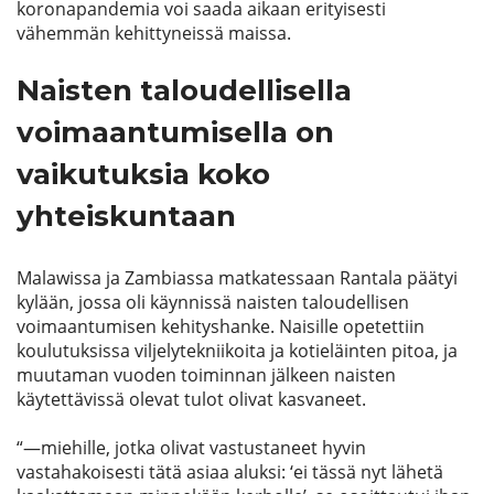
koronapandemia voi saada aikaan erityisesti
v
ähemmän kehittyneissä maissa.
Naisten taloudellisella
voimaantumisella on
vaikutuksia koko
yhteiskuntaan
Malawissa ja
Zambiassa
matkatessaan Rantala päätyi
kylään, jossa oli käynnissä naisten taloudellisen
voimaantumisen kehityshanke. Naisille opetettiin
koulutuksissa viljelytekniikoita ja kotieläinten pitoa, ja
muutaman vuoden toiminnan jälkeen naisten
käytettävissä olevat tulot olivat kasvaneet.
“
—
miehille, jotka olivat vastustaneet hyvin
vastahakoisesti tätä asiaa aluksi
:
‘ei tässä nyt lähetä