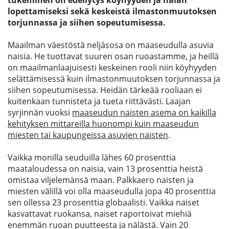
tukeminen on edellytys köyhyyden ja nälän
lopettamiseksi sekä keskeistä ilmastonmuutoksen
torjunnassa ja siihen sopeutumisessa.
Maailman väestöstä neljäsosa on maaseudulla asuvia
naisia. He tuottavat suuren osan ruoastamme, ja heillä
on maailmanlaajuisesti keskeinen rooli niin köyhyyden
selättämisessä kuin ilmastonmuutoksen torjunnassa ja
siihen sopeutumisessa. Heidän tärkeää rooliaan ei
kuitenkaan tunnisteta ja tueta riittävästi. Laajan
syrjinnän vuoksi
maaseudun naisten asema on kaikilla
kehityksen mittareilla huonompi kuin maaseudun
miesten tai kaupungeissa asuvien naisten
.
Vaikka monilla seuduilla lähes 60 prosenttia
maataloudessa on naisia, vain 13 prosenttia heistä
omistaa viljelemänsä maan. Palkkaero naisten ja
miesten välillä voi olla maaseudulla jopa 40 prosenttia
sen ollessa 23 prosenttia globaalisti. Vaikka naiset
kasvattavat ruokansa, naiset raportoivat miehiä
enemmän ruoan puutteesta ja nälästä. Vain 20