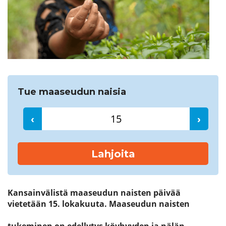
Etsi
Tue maaseudun naisia
‹
›
Lahjoita
Kansainvälistä maaseudun naisten päivää
vietetään 15. lokakuuta.
Maaseudun naisten