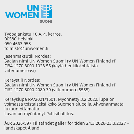
Työpajankatu 10 A, 4. kerros.
00580 Helsinki
050 4663 953
toimisto@unwomen.fi
Jäsenmaksutili Nordea:
Saajan nimi UN Women Suomi ry UN Women Finland rf
FI34 1270 3000 1023 55 (käytä henkilökohtaista
viitenumeroasi)
Keräystili Nordea:
Saajan nimi UN Women Suomi ry UN Women Finland rf
FI62 1270 3000 2089 39 (viitenumero 5555)
Keräyslupa RA/2021/1501. Myönnetty 3.2.2022, lupa on
voimassa toistaiseksi koko Suomen alueella, Ahvenanmaata
lukuun ottamatta.
Luvan on myöntänyt Poliisihallitus.
ÅLR 2026/597 Tillståndet gäller för tiden 24.3.2026-23.3.2027 –
landskapet Åland.