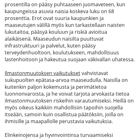
prosentilla on pääsy puhtaaseen juomaveteen, kun
kaupungeissa asuvia naisia koskeva luku on 68
prosenttia. Erot ovat suuria kaupunkien ja
maaseutujen välillä myös kun tarkastellaan naisten
lukutaitoa, pääsyä kouluun ja riskiä avioitua
alaikäisenä. Maaseudun naisilta puuttuvat
infrastruktuuri ja palvelut, kuten pääsy
terveydenhuoltoon, koulutukseen, mahdollisuus
lastenhoitoon ja hakeutua suojaan väkivallan uhatessa.
Ilmastonmuutoksen vaikutukset
vahvistavat
sukupuolten epätasa-arvoa maaseudulla. Naisilla on
kuitenkin paljon kokemusta ja perimätietoa
luonnonvaroista, ja he voivat tarjota arvokasta tietoa
ilmastonmuutoksen riskeihin varautumiseksi. Heillä on
myös oikeus kaikkiin mahdollisiin tapoihin suojella
itseään, samoin kuin osallistua päätöksiin, joilla on
ihmisille ja maapallolle perustavia vaikutuksia.
Elinkeinojensa ja hyvinvointinsa turvaamiseksi