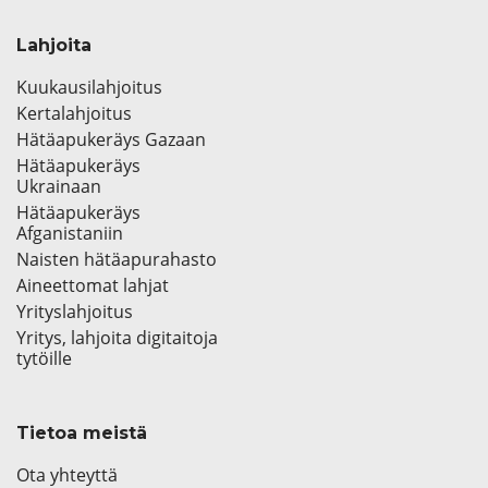
Lahjoita
Kuukausilahjoitus
Kertalahjoitus
Hätäapukeräys Gazaan
Hätäapukeräys
Ukrainaan
Hätäapukeräys
Afganistaniin
Naisten hätäapurahasto
Aineettomat lahjat
Yrityslahjoitus
Yritys, lahjoita digitaitoja
tytöille
Tietoa meistä
Ota yhteyttä