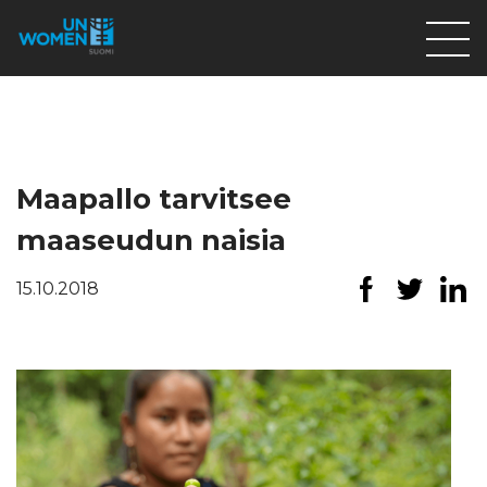
Lahjoita
Osallistu
Mitä teemme
Maapallo tarvitsee
Ajankohtaista
maaseudun naisia
Tietoa meistä
15.10.2018
På Svenska
Valikon rivi
Lahjoita