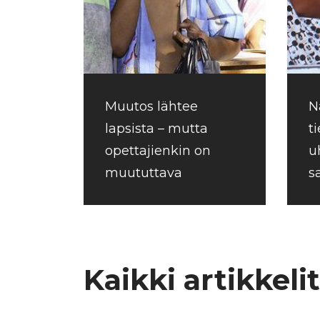
Muutos lähtee
N
lapsista – mutta
t
opettajienkin on
u
muututtava
s
Kaikki artikkelit