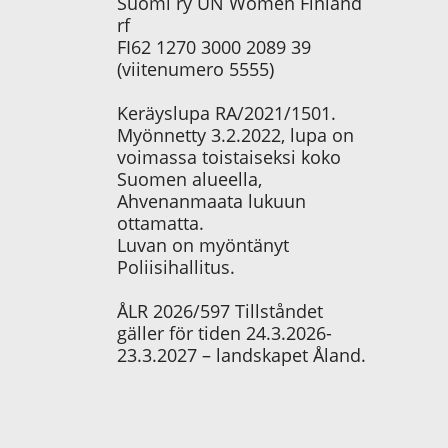
Suomi ry UN Women Finland
rf
FI62 1270 3000 2089 39
(viitenumero 5555)
Keräyslupa RA/2021/1501.
Myönnetty 3.2.2022, lupa on
voimassa toistaiseksi koko
Suomen alueella,
Ahvenanmaata lukuun
ottamatta.
Luvan on myöntänyt
Poliisihallitus.
ÅLR 2026/597 Tillståndet
gäller för tiden 24.3.2026-
23.3.2027 – landskapet Åland.