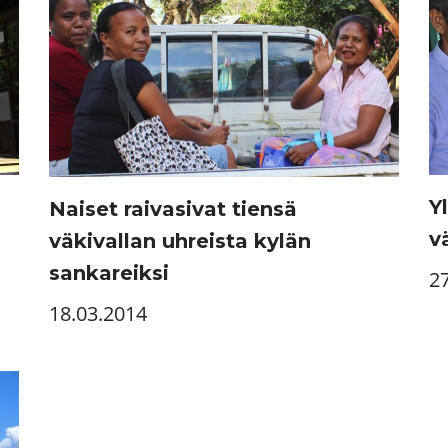
Y
Naiset raivasivat tiensä
v
väkivallan uhreista kylän
sankareiksi
2
18.03.2014