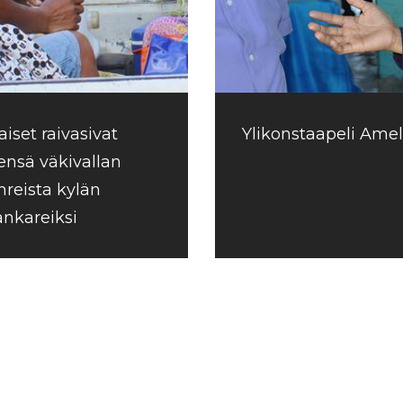
aiset raivasivat
Ylikonstaapeli Ameli
iensä väkivallan
hreista kylän
ankareiksi