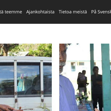
tä teemme
Ajankohtaista
Tietoa meistä
På Svens