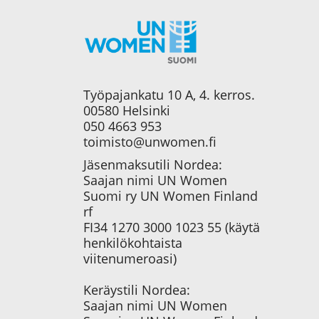
Työpajankatu 10 A, 4. kerros.
00580 Helsinki
050 4663 953
toimisto@unwomen.fi
Jäsenmaksutili Nordea:
Saajan nimi UN Women
Suomi ry UN Women Finland
rf
FI34 1270 3000 1023 55 (käytä
henkilökohtaista
viitenumeroasi)
Keräystili Nordea:
Saajan nimi UN Women