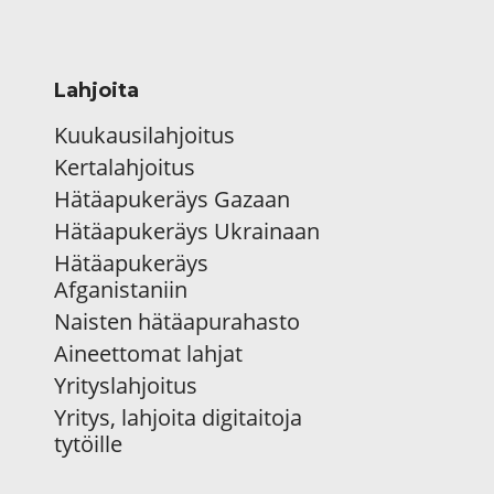
Lahjoita
Kuukausilahjoitus
Kertalahjoitus
Hätäapukeräys Gazaan
Hätäapukeräys Ukrainaan
Hätäapukeräys
Afganistaniin
Naisten hätäapurahasto
Aineettomat lahjat
Yrityslahjoitus
Yritys, lahjoita digitaitoja
tytöille