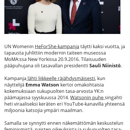
Etsi
UN Womenin
HeForShe-kampanja
täytti kaksi vuotta, ja
tapausta juhlittiin modernin taiteen museossa
MoMA:ssa New Yorkissa 20.9.2016. Tilaisuuden
pääpuhujana oli tasavallan presidentti
Sauli Niinistö
.
Kampanja
lähti liikkeelle räjähdysmäisesti
, kun
näyttelijä
Emma Watson
kertoi omakohtaisia
kokemuksiaan sukupuolten tasa-arvosta YK:n
päämajassa syyskuussa 2014.
Watsonin puhe
singahti
heti viraaliseksi keräten eri YouTube-kanavilla yhteensä
miljoonia katsojia ympäri maailman.
Samalla se synnytti ennen näkemättömän keskustelun
feminismistä, naisten oikeuksista ja sukupuolten tasa-