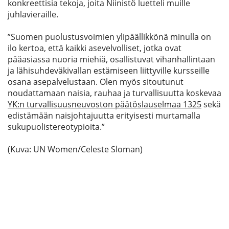
konkreettisia tekoja, joita Niinistö luetteli muille
juhlavieraille.
”Suomen puolustusvoimien ylipäällikkönä minulla on
ilo kertoa, että kaikki asevelvolliset, jotka ovat
pääasiassa nuoria miehiä, osallistuvat vihanhallintaan
ja lähisuhdeväkivallan estämiseen liittyville kursseille
osana asepalvelustaan. Olen myös sitoutunut
noudattamaan naisia, rauhaa ja turvallisuutta koskevaa
YK:n turvallisuusneuvoston päätöslauselmaa 1325
sekä
edistämään naisjohtajuutta erityisesti murtamalla
sukupuolistereotypioita.”
(Kuva: UN Women/Celeste Sloman)