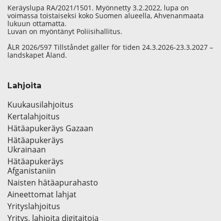
Keräyslupa RA/2021/1501. Myönnetty 3.2.2022, lupa on
voimassa toistaiseksi koko Suomen alueella, Ahvenanmaata
lukuun ottamatta.
Luvan on myöntänyt Poliisihallitus.
ÅLR 2026/597 Tillståndet gäller för tiden 24.3.2026-23.3.2027 –
landskapet Åland.
Lahjoita
Kuukausilahjoitus
Kertalahjoitus
Hätäapukeräys Gazaan
Hätäapukeräys
Ukrainaan
Hätäapukeräys
Afganistaniin
Naisten hätäapurahasto
Aineettomat lahjat
Yrityslahjoitus
Yritys, lahjoita digitaitoja