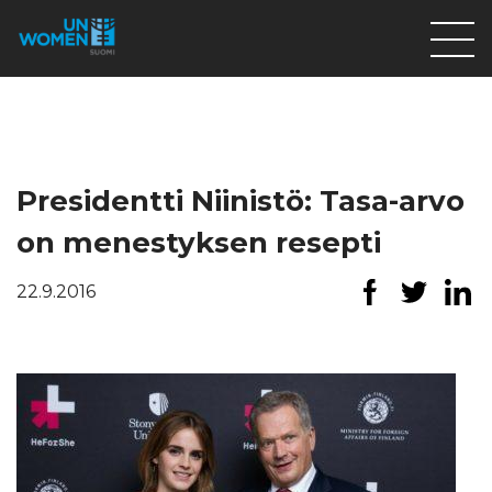
Lahjoita
Osallistu
Mitä teemme
Presidentti Niinistö: Tasa-arvo
Ajankohtaista
on menestyksen resepti
Tietoa meistä
22.9.2016
På Svenska
Valikon rivi
Lahjoita