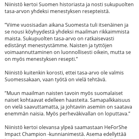
Niinistö kertoi Suomen historiasta ja nosti sukupuolten
tasa-arvon yhdeksi menestyksen resepteistä.
”Viime vuosisadan aikana Suomesta tuli itsenäinen ja
se nousi köyhyydestä yhdeksi maailman rikkaimmista
maista. Sukupuolten tasa-arvo on ratkaisevasti
edistänyt menestystämme. Naisten ja tyttöjen
voimaannuttaminen on luonnollisesti oikein, mutta se
on myös menestyksen resepti.”
Niinistö kuitenkin korosti, ettei tasa-arvo ole valmis
Suomessakaan, vaan työtä on vielä tehtävä.
”Muun maailman naisten tavoin myös suomalaiset
naiset kohtaavat edelleen haasteita. Samapalkkaisuus
on vielä saavuttamatta, ja johtaviin asemiin on saatava
enemmän naisia. Myös perheväkivallan on loputtava.”
Niinistö kertoi olevansa ylpeä saamastaan HeForShe
Impact Champion -kunnianimestä. Asema edellyttää