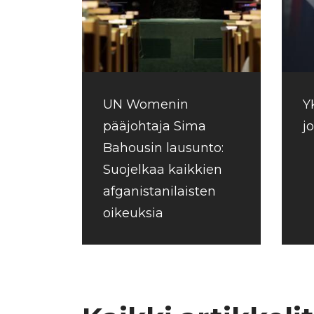
UN Womenin
Y
pääjohtaja Sima
j
Bahousin lausunto:
Suojelkaa kaikkien
afganistanilaisten
oikeuksia