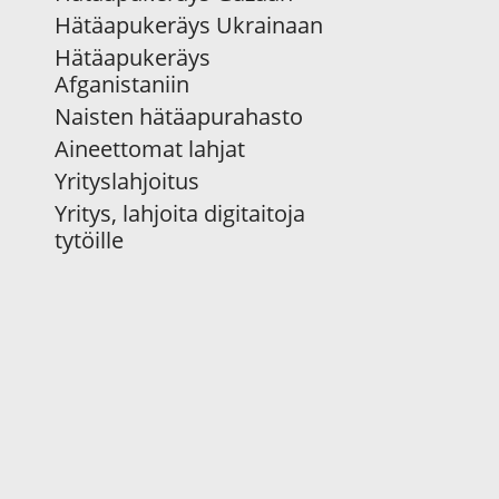
Hätäapukeräys Ukrainaan
Hätäapukeräys
Afganistaniin
Naisten hätäapurahasto
Aineettomat lahjat
Yrityslahjoitus
Yritys, lahjoita digitaitoja
tytöille