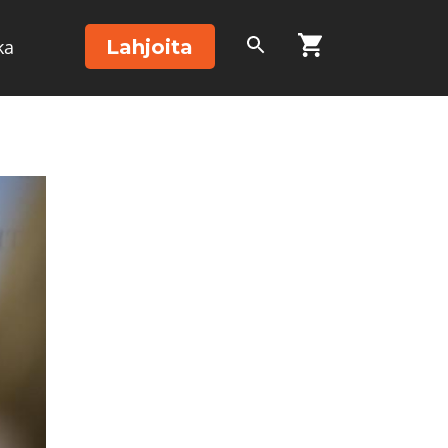
Lahjoita
ka