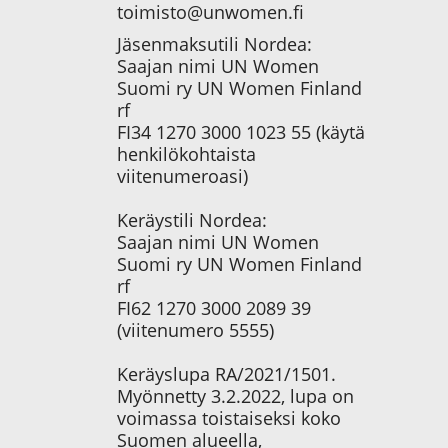
toimisto@unwomen.fi
Jäsenmaksutili Nordea:
Saajan nimi UN Women
Suomi ry UN Women Finland
rf
FI34 1270 3000 1023 55 (käytä
henkilökohtaista
viitenumeroasi)
Keräystili Nordea:
Saajan nimi UN Women
Suomi ry UN Women Finland
rf
FI62 1270 3000 2089 39
(viitenumero 5555)
Keräyslupa RA/2021/1501.
Myönnetty 3.2.2022, lupa on
voimassa toistaiseksi koko
Suomen alueella,