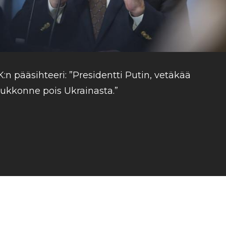
K:n pääsihteeri: ”Presidentti Putin, vetäkää
oukkonne pois Ukrainasta.”