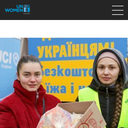
Lahjoita
Osallistu
Mitä teemme
Ajankohtaista
Tietoa meistä
På Svenska
Valikon rivi
Lahjoita