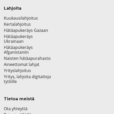
Lahjoita
Kuukausilahjoitus
Kertalahjoitus
Hätäapukeräys Gazaan
Hätäapukeräys
Ukrainaan
Hätäapukeräys
Afganistaniin
Naisten hätäapurahasto
Aineettomat lahjat
Yrityslahjoitus
Yritys, lahjoita digitaitoja
tytöille
Tietoa meistä
Ota yhteyttä