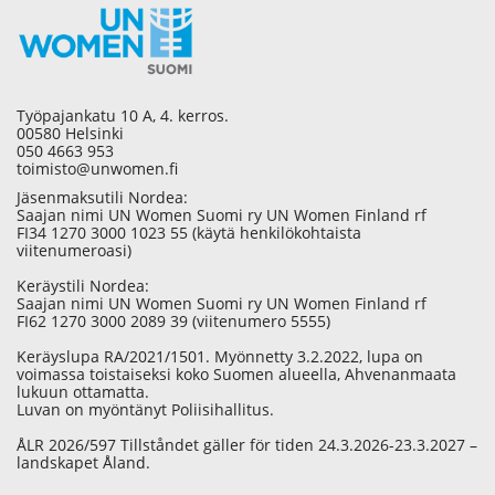
Työpajankatu 10 A, 4. kerros.
00580 Helsinki
050 4663 953
toimisto@unwomen.fi
Jäsenmaksutili Nordea:
Saajan nimi UN Women Suomi ry UN Women Finland rf
FI34 1270 3000 1023 55 (käytä henkilökohtaista
viitenumeroasi)
Keräystili Nordea:
Saajan nimi UN Women Suomi ry UN Women Finland rf
FI62 1270 3000 2089 39 (viitenumero 5555)
Keräyslupa RA/2021/1501. Myönnetty 3.2.2022, lupa on
voimassa toistaiseksi koko Suomen alueella, Ahvenanmaata
lukuun ottamatta.
Luvan on myöntänyt Poliisihallitus.
ÅLR 2026/597 Tillståndet gäller för tiden 24.3.2026-23.3.2027 –
landskapet Åland.