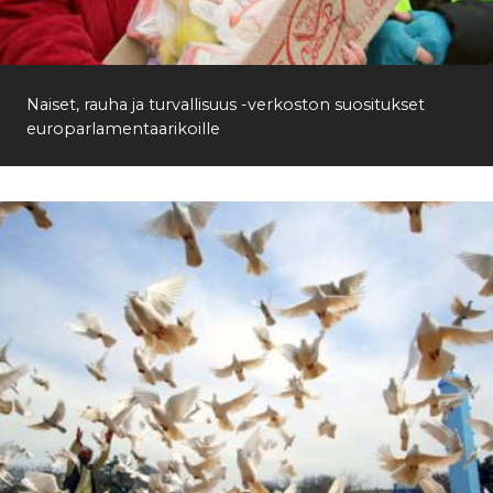
Etsi
Naiset, rauha ja turvallisuus -verkoston suositukset
europarlamentaarikoille