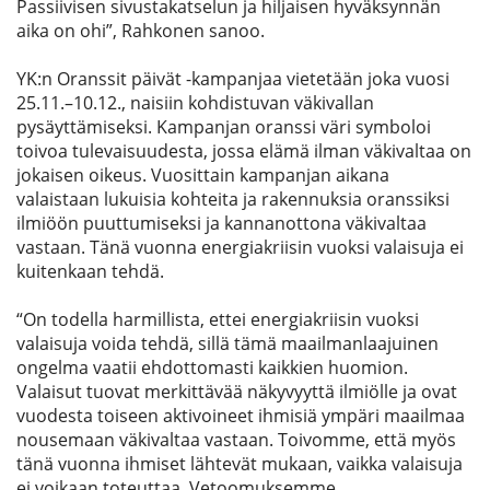
Passiivisen sivustakatselun ja hiljaisen hyväksynnän
aika on ohi
”, Rahkonen sanoo.
YK:n Oranssit päivät -kampanjaa vietetään joka vuosi
25.11.
–
10.12., naisiin kohdistuvan väkivallan
pysäyttämiseksi. Kampanjan oranssi väri symboloi
toivoa tulevaisuudesta, jossa elämä ilman väkivaltaa on
jokaisen oikeus. Vuosittain kampanjan aikana
valaistaan lukuisia kohteita ja rakennuksia oranssiksi
ilmiöön puuttumiseksi ja kannanot
tona
väkivaltaa
vastaan.
Tänä vuonna
energiakriisin vuoksi valaisuja ei
kuitenkaan
tehdä.
“On todella harmillista, ettei energiakriisin vuoksi
valaisuja voida tehdä, sillä tämä maailmanlaajuinen
ongelma vaatii ehdottomasti kaikkien huomion.
Valaisut tuovat merkittävää näkyvyyttä ilmiölle ja ovat
vuodesta toiseen aktivoineet ihmisiä ympäri maailmaa
nousemaan väkivaltaa vastaan. Toivomme, että myös
tänä vuonna ihmiset lähtevät mukaan, vaikka valaisuja
ei voikaan toteuttaa. Vetoomuksemme