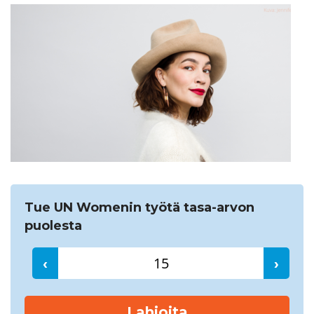
Etsi
Tue UN Womenin työtä tasa-arvon
puolesta
‹
›
Lahjoita