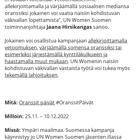
allekirjoittamalla ja värjäämällä sosiaalisen mediansa
oranssiksi jokainen voi vaatia naisiin kohdistuvan
väkivallan lopettamista”, UN
Women
Suomen
toiminnanjohtaja
Jaana Hirsikangas
sanoo.
Jokainen voi osallistua kampanjaan
allekirjoittamalla
vetoomuksen
,
värjäämällä somensa oranssiksi tai
esimerkiksi järjestämällä kynttiläkulkueen ja
haastamalla muut mukaan
. UN Womenin naisiin
kohdistuvan väkivallan vastaista työtä voi tukea myös
tekemällä lahjoituksen
.
Mitä:
Oranssit päivät
#OranssitPäivät
Milloin:
25.11. – 10.12.2022
Missä:
Ympäri maailmaa. Suomessa kampanja
käynnistyy jo UN Women Suomen jäsenten illassa