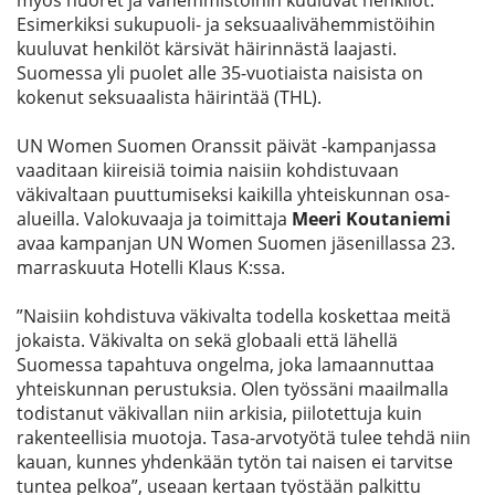
myös nuoret ja vähemmistöihin kuuluvat henkilöt.
E
simerkiksi
sukupuoli- ja seksuaalivähemmistöihin
kuuluvat henkilöt kärsivät häirinnästä laajasti.
Suomessa
yli
puolet alle 35-vuotiaista naisista on
kokenut seksuaalista häirintää
(THL)
.
UN Women Suomen Oranssit päivät -kampanjassa
vaaditaan kiireisiä toimia naisiin kohdistuvaan
väkivaltaan puuttumiseksi kaikilla yhteiskunnan osa-
alueilla. Valokuvaaja ja toimittaja
Meeri Koutaniemi
avaa kampanjan UN Women Suomen jäsenillassa 23.
marraskuuta Hotelli Klaus K:ssa.
”
Naisiin kohdistuva väkivalta todella koskettaa meitä
jokaista. Väkivalta on sekä globaali että lähellä
Suomessa tapahtuva ongelma, joka lamaannuttaa
yhteiskunnan perustuksia. Olen työssäni maailmalla
todistanut väkivallan niin arkisia, piilotettuja kuin
rakenteellisia muotoja. Tasa-arvotyötä tulee tehdä niin
kauan, kunnes yhdenkään tytön tai naisen ei tarvitse
tuntea pelkoa
”, useaan kertaan työstään palkittu