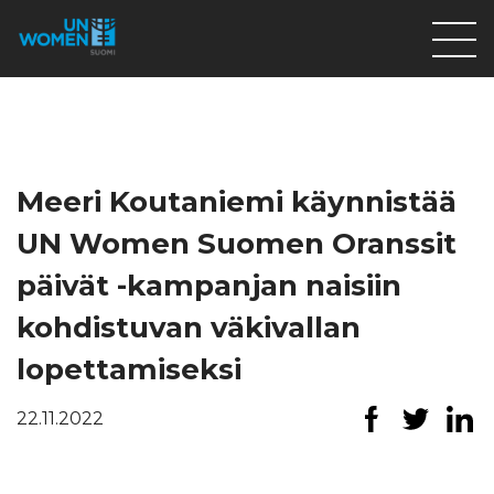
Lahjoita
Osallistu
Mitä teemme
Meeri Koutaniemi käynnistää
Ajankohtaista
UN Women Suomen Oranssit
Tietoa meistä
päivät -kampanjan naisiin
På Svenska
kohdistuvan väkivallan
Valikon rivi
lopettamiseksi
22.11.2022
Lahjoita