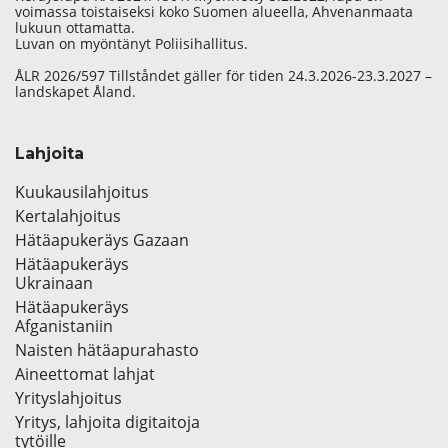
voimassa toistaiseksi koko Suomen alueella, Ahvenanmaata
lukuun ottamatta.
Luvan on myöntänyt Poliisihallitus.
ÅLR 2026/597 Tillståndet gäller för tiden 24.3.2026-23.3.2027 –
landskapet Åland.
Lahjoita
Kuukausilahjoitus
Kertalahjoitus
Hätäapukeräys Gazaan
Hätäapukeräys
Ukrainaan
Hätäapukeräys
Afganistaniin
Naisten hätäapurahasto
Aineettomat lahjat
Yrityslahjoitus
Yritys, lahjoita digitaitoja
tytöille