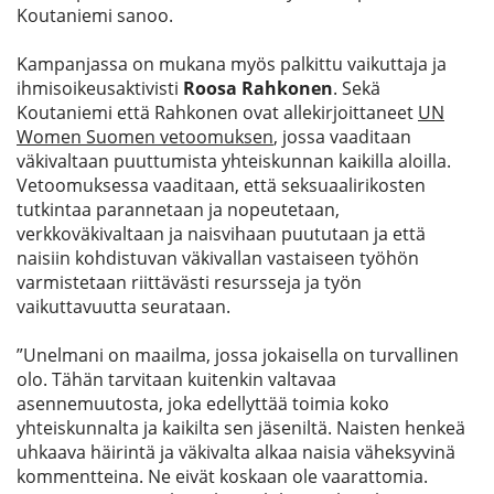
Koutaniemi sanoo.
K
ampanjassa o
n mukana myös
palkittu
vaikuttaja
ja
ihmisoikeusaktivisti
Roosa Rahkonen
.
Sekä
Koutaniemi
että
Rahkonen ovat allekirjoittaneet
UN
Women
Suomen
vetoomuksen
, jossa vaaditaan
väkivaltaan puuttumista yhteiskunnan kaikilla aloilla.
Vetoomuksessa vaaditaan, että seksuaalirikosten
tutkintaa parannetaan ja nopeutetaan,
verkkoväkivaltaan ja naisvihaan puututaan ja että
naisiin kohdistuvan väkivallan vastaiseen työhön
varmistet
a
a
n
riittävästi resursseja ja työn
vaikuttavuutta seurat
a
a
n
.
”
Unelmani on maailma, jossa jokaisella on turvallinen
olo. Tähän tarvitaan kuitenkin valtavaa
asennemuutosta, joka edellyttää toimia koko
yhteiskunnalta ja kaikilta sen jäseniltä. Naisten henkeä
uhkaava häirintä ja väkivalta alkaa naisia väheksyvinä
kommentteina. Ne eivät koskaan ole vaarattomia.