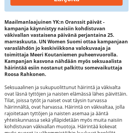
Maailmanlaajuinen YK:n Oranssit päivät -
kampanja käynnistyy naisiin kohdistuvan
väkivallan vastaisena päivänä perjantaina 25.
marraskuuta. UN Women Suomi ottaa kampanjaan
varaslähdön jo keskiviikkona valokuvaaja ja
toimittaja Meeri Koutaniemen puheenvuorolla.
Kampanjan kasvona nähdään myös seksuaalista
häirintää esiin nostanut palkittu somevaikuttaja
Roosa Rahkonen.
Seksuaalinen ja sukupuolittunut häirintä ja väkivalta
ovat läsnä tyttöjen ja naisten elämässä lähes päivittäin.
Tilat, joissa tytöt ja naiset ovat täysin turvassa
häirinnältä, ovat harvassa.
Häirintä on väkivaltaa,
jolla
rajoitetaan tyttöjen ja naisten asemaa ja ääntä
yhteiskunnassa sekä
ylläpi
detään
myös muita naisiin
kohdistuvan väkivallan muotoja.
Häirintää kokevat