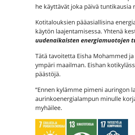
he käyttävät joka päivä tuntikausia
Kotitalouksien pääasiallisina energia
käytön laajentamisessa. Yhtenä kes
uudenaikaisten energiamuotojen tu
Tätä tavoitetta Eisha Mohammed ja
ympäri maailman. Eishan kotikylässä
päästöjä.
”Ennen kylämme pimeni auringon lask
aurinkoenergialampun minulle korjat
myhäilee.