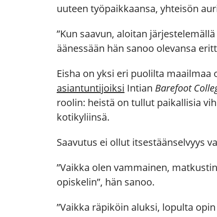
uuteen työpaikkaansa, yhteisön au
”Kun saavun, aloitan järjestelemällä t
äänessään hän sanoo olevansa eritt
Eisha on yksi eri puolilta maailmaa 
asiantuntijoiksi
Intian
Barefoot Colle
roolin: heistä on tullut paikallisia 
kotikyliinsä.
Saavutus ei ollut itsestäänselvyys v
”Vaikka olen vammainen, matkustin 
opiskelin”, hän sanoo.
”Vaikka räpiköin aluksi, lopulta opi