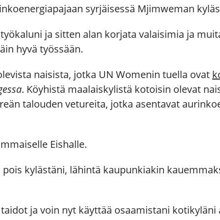
rinkoenergiapajaan syrjäisessä Mjimweman kyläs
yökaluni ja sitten alan korjata valaisimia ja muita
äin hyvä työssään.
olevista naisista, jotka UN Womenin tuella ovat
k
gessa
. Köyhistä maalaiskylistä kotoisin olevat na
vihreän talouden vetureita, jotka asentavat aurink
ammaiselle Eishalle.
pois kylästäni, lähintä kaupunkiakin kauemmaksi
n taidot ja voin nyt käyttää osaamistani kotikyläni