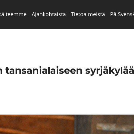
tä teemme
Ajankohtaista
Tietoa meistä
På Svens
n tansanialaiseen syrjäkylä