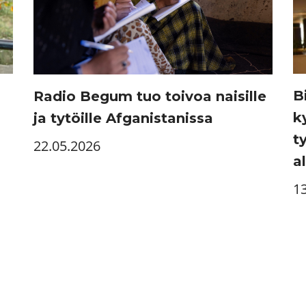
B
Radio Begum tuo toivoa naisille
k
ja tytöille Afganistanissa
t
22.05.2026
al
1