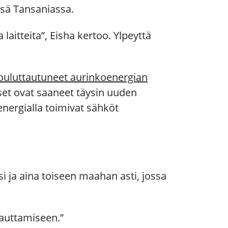
sä Tansaniassa.
 laitteita”, Eisha kertoo. Ylpeyttä
ouluttautuneet aurinkoenergian
iset ovat saaneet täysin uuden
oenergialla toimivat sähköt
 ja aina toiseen maahan asti, jossa
 auttamiseen.”