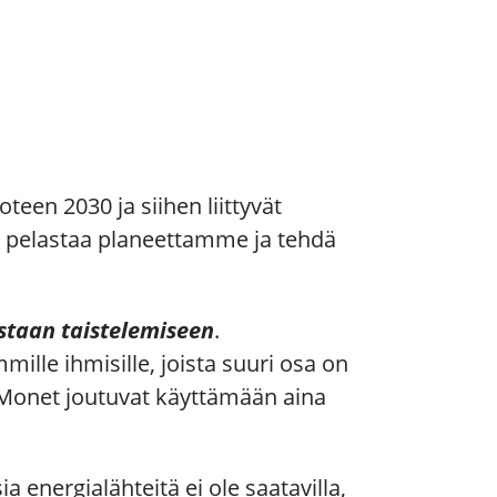
een 2030 ja siihen liittyvät
n pelastaa planeettamme ja tehdä
staan taistelemiseen
.
ille ihmisille, joista suuri osa on
 Monet joutuvat käyttämään aina
a energialähteitä ei ole saatavilla,