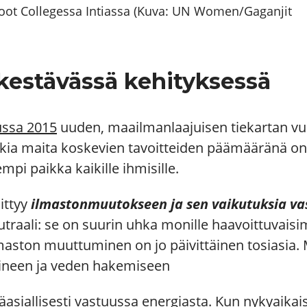
efoot Collegessa Intiassa (Kuva: UN Women/Gaganjit
i kestävässä kehityksessä
ussa 2015
uuden, maailmanlaajuisen tiekartan vuot
kkia maita koskevien tavoitteiden päämääränä o
mpi paikka kaikille ihmisille.
ittyy
ilmastonmuutokseen ja sen vaikutuksia va
aali: se on suurin uhka monille haavoittuvaisimm
lmaston muuttuminen on jo päivittäinen tosiasia.
ineen ja veden hakemiseen
asiallisesti vastuussa energiasta. Kun nykyaikaisi