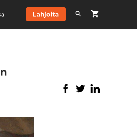
Lahjoita
ka
än