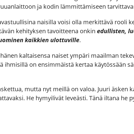
 ruuanlaittoon ja kodin lämmittämiseen tarvittav
vastuullisina naisilla voisi olla merkittävä rooli
tävän kehityksen tavoitteena onkin
edullisten, l
ominen kaikkien ulottuville
.
 hänen kaltaisensa naiset ympäri maailman teke
 ihmisillä on ensimmäistä kertaa käytössään säh
ettua, mutta nyt meillä on valoa. Juuri äsken ka
tavaksi. He hymyilivät leveästi. Tänä iltana he 