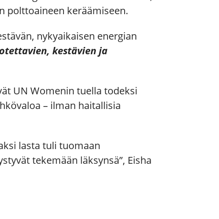
an polttoaineen keräämiseen.
 kestävän, nykyaikaisen energian
uotettavien, kestävien ja
vät UN Womenin tuella todeksi
kövaloa – ilman haitallisia
ksi lasta tuli tuomaan
pystyvät tekemään läksynsä”, Eisha