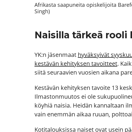
Afrikasta saapuneita opiskelijoita Bar
Singh)
Naisilla tärkeä rool
YK:n jäsenmaat
hyväksyivät syysku
kestävän kehityksen tavoitteet
. Kai
siitä seuraavien vuosien aikana pare
Kestävän kehityksen tavoite 13 kesk
Ilmastonmuutos ei ole sukupuolineutr
köyhiä naisia. Heidän kannaltaan i
vain enemmän aikaa ruuan, polttoa
Kotitalouksissa naiset ovat usein pää