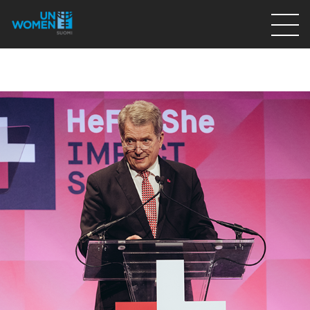
Lahjoita
Osallistu
Mitä teemme
Ajankohtaista
Tietoa meistä
På Svenska
Valikon rivi
Lahjoita