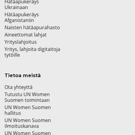
Hätäapukeräys
Ukrainaan
Hätäapukeräys
Afganistaniin
Naisten hätäapurahasto
Aineettomat lahjat
Yrityslahjoitus
Yritys, lahjoita digitaitoja
tytöille
Tietoa meistä
Ota yhteyttä
Tutustu UN Women
Suomen toimintaan
UN Women Suomen
hallitus
UN Women Suomen
ilmoituskanava
UN Women Suomen