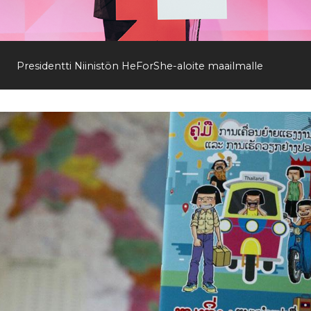
Etsi
Presidentti Niinistön HeForShe-aloite maailmalle