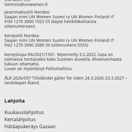
toimisto@unwomen.fi
Jäsenmaksutili Nordea:
Saajan nimi UN Women Suomi ry UN Women Finland rf
FI34 1270 3000 1023 55 (käytä henkilökohtaista
viitenumeroasi)
Keräystili Nordea:
Saajan nimi UN Women Suomi ry UN Women Finland rf
FI62 1270 3000 2089 39 (viitenumero 5555)
Keräyslupa RA/2021/1501. Myönnetty 3.2.2022, lupa on
voimassa toistaiseksi koko Suomen alueella, Ahvenanmaata
lukuun ottamatta.
Luvan on myöntänyt Poliisihallitus.
ÅLR 2026/597 Tillståndet gäller för tiden 24.3.2026-23.3.2027 –
landskapet Åland.
Lahjoita
Kuukausilahjoitus
Kertalahjoitus
Hätäapukeräys Gazaan