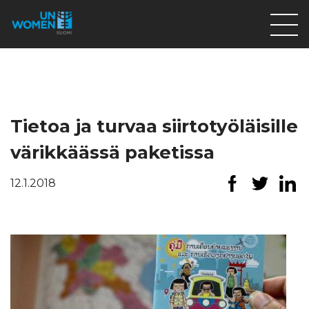
Lahjoita
Osallistu
Mitä teemme
Tietoa ja turvaa siirtotyöläisille
Ajankohtaista
värikkäässä paketissa
Tietoa meistä
12.1.2018
På Svenska
Valikon rivi
Lahjoita