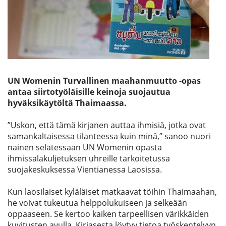
Etsi
UN Womenin Turvallinen maahanmuutto -opas
antaa siirtotyöläisille keinoja suojautua
hyväksikäytöltä Thaimaassa.
”Uskon, että tämä kirjanen auttaa ihmisiä, jotka ovat
samankaltaisessa tilanteessa kuin minä,” sanoo nuori
nainen selatessaan UN Womenin opasta
ihmissalakuljetuksen uhreille tarkoitetussa
suojakeskuksessa Vientianessa Laosissa.
Kun laosilaiset kyläläiset matkaavat töihin Thaimaahan,
he voivat tukeutua helppolukuiseen ja selke
ään
oppaaseen. Se kertoo kaiken tarpeellisen värikkäiden
kuvitusten avulla. Kirjasesta löytyy tietoa työskentelyyn