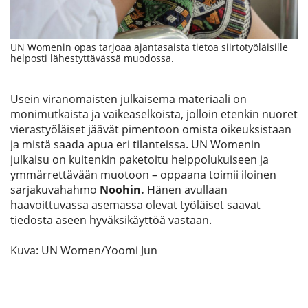
UN Womenin opas tarjoaa ajantasaista tietoa siirtotyöläisille
helposti lähestyttävässä muodossa.
Usein viranomaisten julkaisema materiaali on
monimutkaista ja vaikeaselkoista, jolloin etenkin nuoret
vierastyöläiset jäävät pimentoon omista oikeuksistaan
ja mistä saada apua eri tilanteissa. UN Womenin
julkaisu on kuitenkin paketoitu helppolukuiseen ja
ymmärrettävään muotoon – oppaana toimii iloinen
sarjakuvahahmo
Noohin.
Hänen avullaan
haavoittuvassa asemassa olevat työläiset saavat
tiedosta aseen hyväksikäyttöä vastaan.
Kuva: UN Women/Yoomi Jun