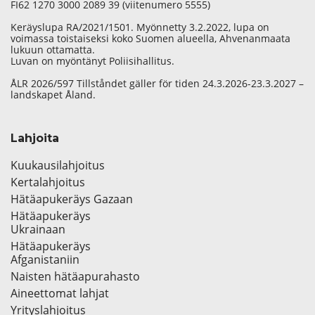
FI62 1270 3000 2089 39 (viitenumero 5555)
Keräyslupa RA/2021/1501. Myönnetty 3.2.2022, lupa on
voimassa toistaiseksi koko Suomen alueella, Ahvenanmaata
lukuun ottamatta.
Luvan on myöntänyt Poliisihallitus.
ÅLR 2026/597 Tillståndet gäller för tiden 24.3.2026-23.3.2027 –
landskapet Åland.
Lahjoita
Kuukausilahjoitus
Kertalahjoitus
Hätäapukeräys Gazaan
Hätäapukeräys
Ukrainaan
Hätäapukeräys
Afganistaniin
Naisten hätäapurahasto
Aineettomat lahjat
Yrityslahjoitus