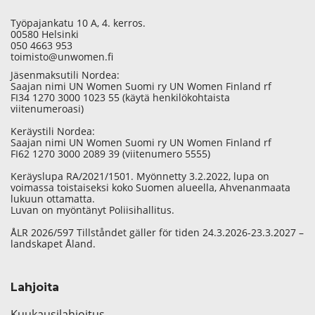
Työpajankatu 10 A, 4. kerros.
00580 Helsinki
050 4663 953
toimisto@unwomen.fi
Jäsenmaksutili Nordea:
Saajan nimi UN Women Suomi ry UN Women Finland rf
FI34 1270 3000 1023 55 (käytä henkilökohtaista
viitenumeroasi)
Keräystili Nordea:
Saajan nimi UN Women Suomi ry UN Women Finland rf
FI62 1270 3000 2089 39 (viitenumero 5555)
Keräyslupa RA/2021/1501. Myönnetty 3.2.2022, lupa on
voimassa toistaiseksi koko Suomen alueella, Ahvenanmaata
lukuun ottamatta.
Luvan on myöntänyt Poliisihallitus.
ÅLR 2026/597 Tillståndet gäller för tiden 24.3.2026-23.3.2027 –
landskapet Åland.
Lahjoita
Kuukausilahjoitus