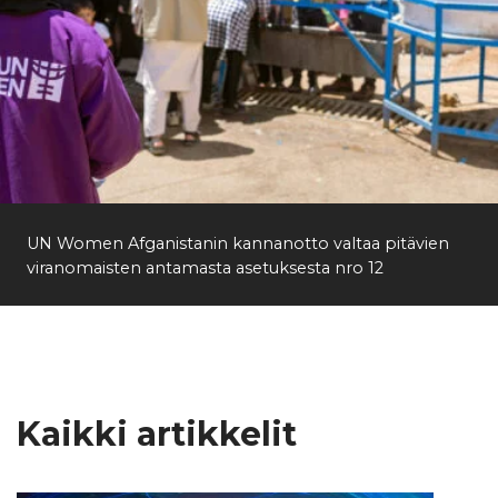
UN Women Afganistanin kannanotto valtaa pitävien
viranomaisten antamasta asetuksesta nro 12
Kaikki artikkelit