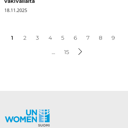
väkivallalta
18.11.2025
1
(current)
2
3
4
5
6
7
8
9
…
15