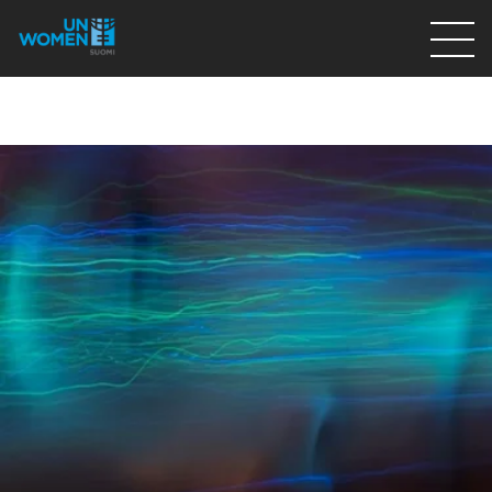
Lahjoita
Osallistu
Mitä teemme
Ajankohtaista
Tietoa meistä
På Svenska
Valikon rivi
Lahjoita