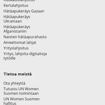
Kertalahjoitus
Hätäapukeräys Gazaan
Hätäapukeräys
Ukrainaan
Hätäapukeräys
Afganistaniin
Naisten hätäapurahasto
Aineettomat lahjat
Yrityslahjoitus
Yritys, lahjoita digitaitoja
tytöille
Tietoa meistä
Ota yhteyttä
Tutustu UN Women
Suomen toimintaan
UN Women Suomen
hallitus