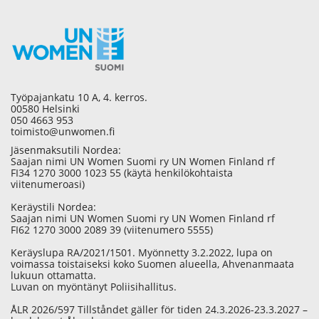
Työpajankatu 10 A, 4. kerros.
00580 Helsinki
050 4663 953
toimisto@unwomen.fi
Jäsenmaksutili Nordea:
Saajan nimi UN Women Suomi ry UN Women Finland rf
FI34 1270 3000 1023 55 (käytä henkilökohtaista
viitenumeroasi)
Keräystili Nordea:
Saajan nimi UN Women Suomi ry UN Women Finland rf
FI62 1270 3000 2089 39 (viitenumero 5555)
Keräyslupa RA/2021/1501. Myönnetty 3.2.2022, lupa on
voimassa toistaiseksi koko Suomen alueella, Ahvenanmaata
lukuun ottamatta.
Luvan on myöntänyt Poliisihallitus.
ÅLR 2026/597 Tillståndet gäller för tiden 24.3.2026-23.3.2027 –