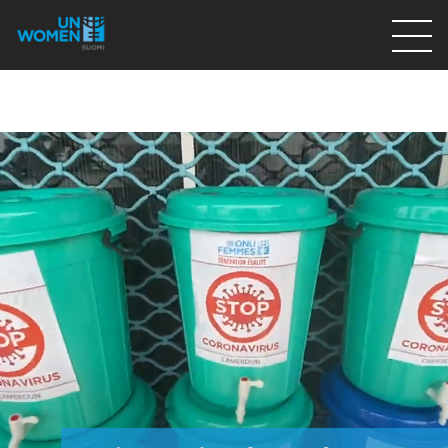
Lahjoita
Osallistu
Mitä teemme
Ajankohtaista
Tietoa meistä
På Svenska
Valikon rivi
Lahjoita