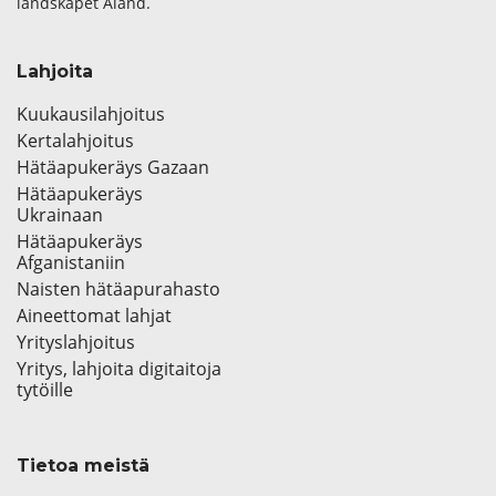
landskapet Åland.
Lahjoita
Kuukausilahjoitus
Kertalahjoitus
Hätäapukeräys Gazaan
Hätäapukeräys
Ukrainaan
Hätäapukeräys
Afganistaniin
Naisten hätäapurahasto
Aineettomat lahjat
Yrityslahjoitus
Yritys, lahjoita digitaitoja
tytöille
Tietoa meistä