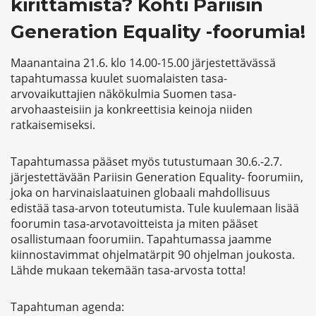
kirittämistä? Kohti Pariisin
Generation Equality -foorumia!
Maanantaina 21.6. klo 14.00-15.00 järjestettävässä
tapahtumassa kuulet suomalaisten tasa-
arvovaikuttajien näkökulmia Suomen tasa-
arvohaasteisiin ja konkreettisia keinoja niiden
ratkaisemiseksi.
Tapahtumassa pääset myös tutustumaan 30.6.-2.7.
järjestettävään Pariisin Generation Equality- foorumiin,
joka on harvinaislaatuinen globaali mahdollisuus
edistää tasa-arvon toteutumista. Tule kuulemaan lisää
foorumin tasa-arvotavoitteista ja miten pääset
osallistumaan foorumiin. Tapahtumassa jaamme
kiinnostavimmat ohjelmatärpit 90 ohjelman joukosta.
Lähde mukaan tekemään tasa-arvosta totta!
Tapahtuman agenda: