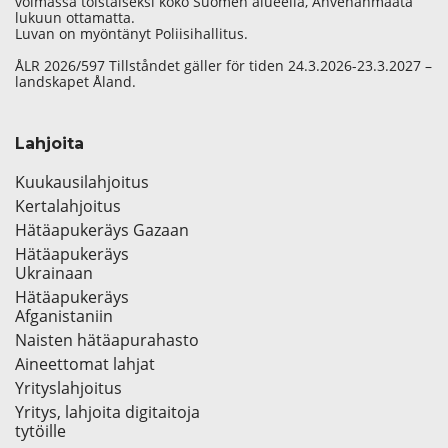
voimassa toistaiseksi koko Suomen alueella, Ahvenanmaata
lukuun ottamatta.
Luvan on myöntänyt Poliisihallitus.
ÅLR 2026/597 Tillståndet gäller för tiden 24.3.2026-23.3.2027 –
landskapet Åland.
Lahjoita
Kuukausilahjoitus
Kertalahjoitus
Hätäapukeräys Gazaan
Hätäapukeräys
Ukrainaan
Hätäapukeräys
Afganistaniin
Naisten hätäapurahasto
Aineettomat lahjat
Yrityslahjoitus
Yritys, lahjoita digitaitoja
tytöille