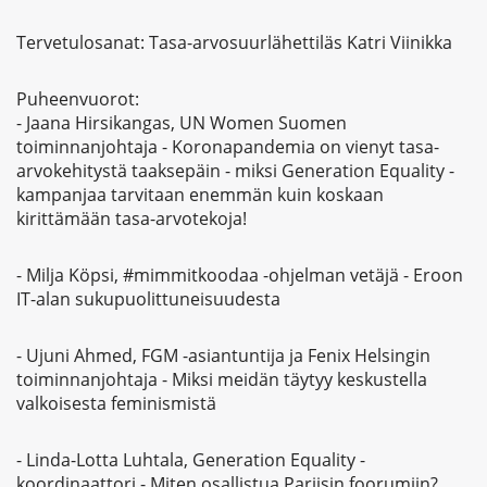
Tervetulosanat: Tasa-arvosuurlähettiläs Katri Viinikka
Puheenvuorot:
- Jaana Hirsikangas, UN Women Suomen
toiminnanjohtaja - Koronapandemia on vienyt tasa-
arvokehitystä taaksepäin - miksi Generation Equality -
kampanjaa tarvitaan enemmän kuin koskaan
kirittämään tasa-arvotekoja!
- Milja Köpsi, #mimmitkoodaa -ohjelman vetäjä - Eroon
IT-alan sukupuolittuneisuudesta
- Ujuni Ahmed, FGM -asiantuntija ja Fenix Helsingin
toiminnanjohtaja - Miksi meidän täytyy keskustella
valkoisesta feminismistä
- Linda-Lotta Luhtala, Generation Equality -
koordinaattori - Miten osallistua Pariisin foorumiin?