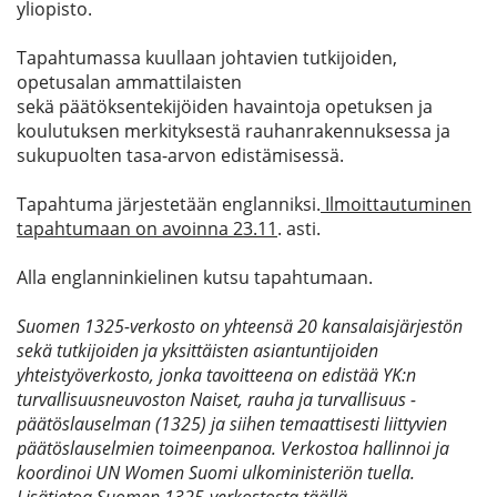
yliopisto.
Tapahtumassa kuullaan johtavien tutkijoiden,
opetusalan ammattilaisten
sekä päätöksentekijöiden havaintoja opetuksen ja
koulutuksen merkityksestä rauhanrakennuksessa ja
sukupuolten tasa-arvon edistämisessä.
Tapahtuma järjestetään englanniksi.
Ilmoittautuminen
tapahtumaan on avoinna 23.11
. asti.
Alla englanninkielinen kutsu tapahtumaan.
Suomen 1325-verkosto on yhteensä 20 kansalaisjärjestön
sekä tutkijoiden ja yksittäisten asiantuntijoiden
yhteistyöverkosto, jonka tavoitteena on edistää YK:n
turvallisuusneuvoston Naiset, rauha ja turvallisuus -
päätöslauselman (1325) ja siihen temaattisesti liittyvien
päätöslauselmien toimeenpanoa. Verkostoa hallinnoi ja
koordinoi UN Women Suomi ulkoministeriön tuella.