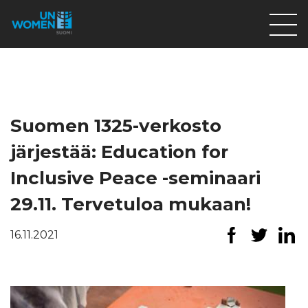
Lahjoita
Osallistu
Mitä teemme
Suomen 1325-verkosto
Ajankohtaista
järjestää: Education for
Tietoa meistä
Inclusive Peace -seminaari
På Svenska
29.11. Tervetuloa mukaan!
Valikon rivi
16.11.2021
Lahjoita