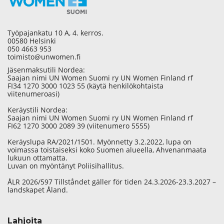
Työpajankatu 10 A, 4. kerros.
00580 Helsinki
050 4663 953
toimisto@unwomen.fi
Jäsenmaksutili Nordea:
Saajan nimi UN Women Suomi ry UN Women Finland rf
FI34 1270 3000 1023 55 (käytä henkilökohtaista
viitenumeroasi)
Keräystili Nordea:
Saajan nimi UN Women Suomi ry UN Women Finland rf
FI62 1270 3000 2089 39 (viitenumero 5555)
Keräyslupa RA/2021/1501. Myönnetty 3.2.2022, lupa on
voimassa toistaiseksi koko Suomen alueella, Ahvenanmaata
lukuun ottamatta.
Luvan on myöntänyt Poliisihallitus.
ÅLR 2026/597 Tillståndet gäller för tiden 24.3.2026-23.3.2027 –
landskapet Åland.
Lahjoita