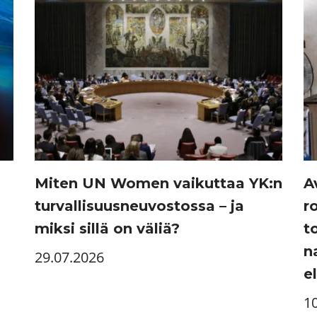
Miten UN Women vaikuttaa YK:n
A
turvallisuusneuvostossa – ja
r
miksi sillä on väliä?
t
n
29.07.2026
e
1