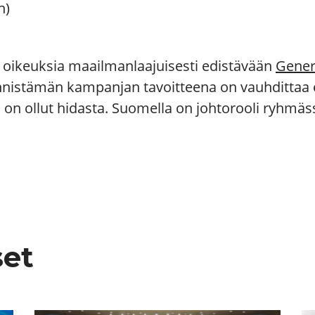
n)
en oikeuksia maailmanlaajuisesti edistävään
Gener
stämän kampanjan tavoitteena on vauhdittaa erit
 on ollut hidasta. Suomella on johtorooli ryhmäss
set