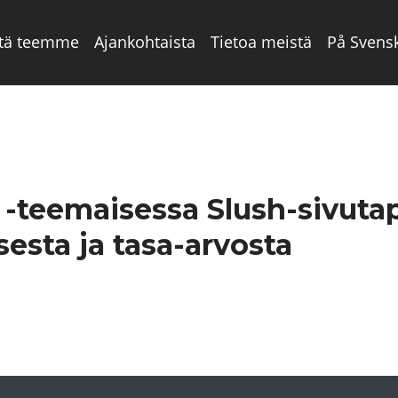
tä teemme
Ajankohtaista
Tietoa meistä
På Svens
y -teemaisessa Slush-sivut
esta ja tasa-arvosta