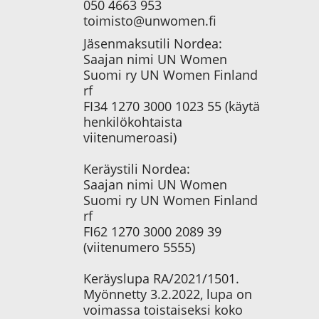
050 4663 953
toimisto@unwomen.fi
Jäsenmaksutili Nordea:
Saajan nimi UN Women
Suomi ry UN Women Finland
rf
FI34 1270 3000 1023 55 (käytä
henkilökohtaista
viitenumeroasi)
Keräystili Nordea:
Saajan nimi UN Women
Suomi ry UN Women Finland
rf
FI62 1270 3000 2089 39
(viitenumero 5555)
Keräyslupa RA/2021/1501.
Myönnetty 3.2.2022, lupa on
voimassa toistaiseksi koko