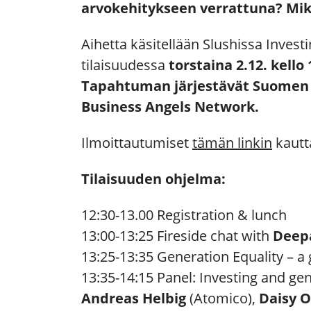
arvokehitykseen verrattuna? Mikä 
Aihetta käsitellään Slushissa Invest
tilaisuudessa
torstaina 2.12. kell
Tapahtuman järjestävät Suomen u
Business Angels Network.
Ilmoittautumiset
tämän linkin
kautta
Tilaisuuden ohjelma:
12:30-13.00 Registration & lunch
13:00-13:25 Fireside chat with
Deepa
13:25-13:35 Generation Equality – a
13:35-14:15 Panel: Investing and gen
Andreas Helbig
(
Atomico),
Daisy 