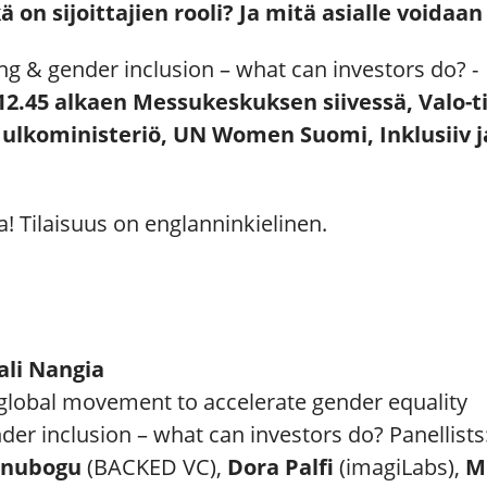
on sijoittajien rooli? Ja mitä asialle voidaa
ing & gender inclusion – what can investors do? -
o 12.45 alkaen Messukeskuksen siivessä, Valo-t
lkoministeriö, UN Women Suomi, Inklusiiv j
! Tilaisuus on englanninkielinen.
li Nangia
 global movement to accelerate gender equality
der inclusion – what can investors do? Panellists
Onubogu
(BACKED VC),
Dora Palfi
(imagiLabs),
Mi