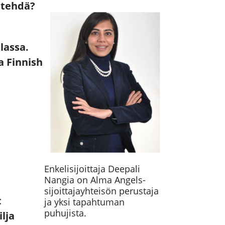
n tehdä?
ilassa
.
a Finnish
Enkelisijoittaja Deepali
Nangia on Alma Angels-
sijoittajayhteisön perustaja
:
ja yksi tapahtuman
puhujista.
lja