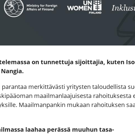
telemassa on tunnettuja sijoittajia, kuten I
i Nangia.
arantaa merkittävästi yritysten taloudellista suo
iskipääoman maailmanlaajuisesta rahoituksesta e
rityksille. Maailmanpankin mukaan rahoituksen saa
ailmassa laahaa perässä muuhun tasa-