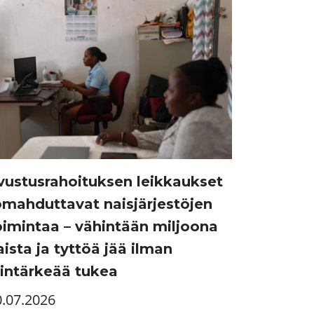
vustusrahoituksen leikkaukset
omahduttavat naisjärjestöjen
oimintaa – vähintään miljoona
aista ja tyttöä jää ilman
lintärkeää tukea
0.07.2026