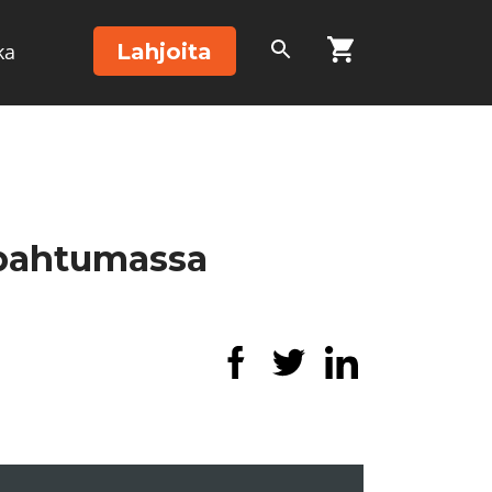
Lahjoita
ka
apahtumassa