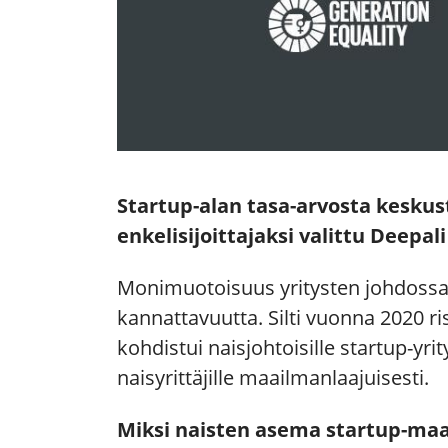
Startup-alan tasa-arvosta keskus
enkelisijoittajaksi valittu Deepal
Monimuotoisuus yritysten johdossa p
kannattavuutta. Silti vuonna 2020 r
kohdistui naisjohtoisille startup-y
naisyrittäjille maailmanlaajuisesti.
Miksi naisten asema startup-ma