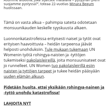
suojamme pystyssä?”, toteaa 22-vuotias
Minara Begum
huolissaan.
Tämä on vasta alkua – pahimpia sateita odotetaan
monsuunikauden keskelle syyskuusta alkaen.
Luonnonkatastrofeissa erityisesti naiset ja tytöt ovat
erityisen haavoittuvia – heidän tarpeensa jäävät
helposti unohduksiin.
Tule mukaan tukemaan
UN
Womenin työtä rohingya-naisten ja -tyttöjen
tukemiseksi
pakolaisleireillä
, joita monsuunisateet ovat
jo runnelleet. UN Women
tuo pakolaisleirillä esiin
naisten ja tyttöjen tarpeet
ja tukee heidän pääsyään
uuden elämän alkuun
.
Pidetään huolta, ettei yksikään rohingya-nainen ja
-tyttö unohdu katastrofissa!
LAHJOITA NYT