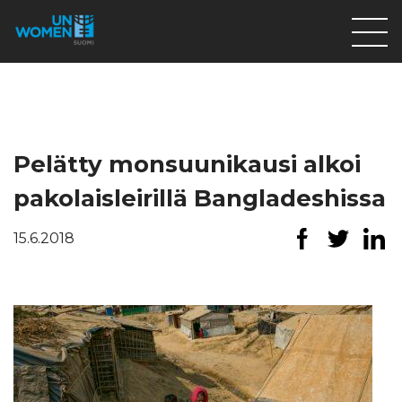
Lahjoita
Osallistu
Mitä teemme
Pelätty monsuunikausi alkoi
Ajankohtaista
pakolaisleirillä Bangladeshissa
Tietoa meistä
15.6.2018
På Svenska
Valikon rivi
Lahjoita