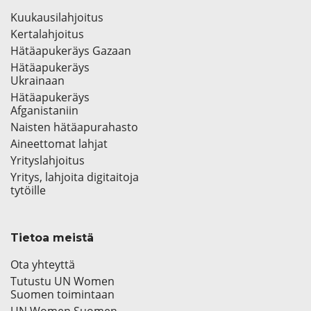
Kuukausilahjoitus
Kertalahjoitus
Hätäapukeräys Gazaan
Hätäapukeräys
Ukrainaan
Hätäapukeräys
Afganistaniin
Naisten hätäapurahasto
Aineettomat lahjat
Yrityslahjoitus
Yritys, lahjoita digitaitoja
tytöille
Tietoa meistä
Ota yhteyttä
Tutustu UN Women
Suomen toimintaan
UN Women Suomen