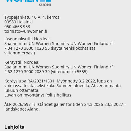
Työpajankatu 10 A, 4. kerros.
00580 Helsinki
050 4663 953
toimisto@unwomen.fi
Jäsenmaksutili Nordea:
Saajan nimi UN Women Suomi ry UN Women Finland rf
FI34 1270 3000 1023 55 (käytä henkilökohtaista
viitenumeroasi)
Keräystili Nordea:
Saajan nimi UN Women Suomi ry UN Women Finland rf
FI62 1270 3000 2089 39 (viitenumero 5555)
Keräyslupa RA/2021/1501. Myönnetty 3.2.2022, lupa on
voimassa toistaiseksi koko Suomen alueella, Ahvenanmaata
lukuun ottamatta.
Luvan on myöntänyt Poliisihallitus.
ÅLR 2026/597 Tillståndet gäller för tiden 24.3.2026-23.3.2027 –
landskapet Åland.
Lahjoita