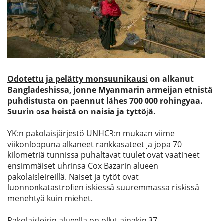
Etsi
Odotettu ja pelätty monsuunikausi
on alkanut
Bangladeshissa, jonne Myanmarin armeijan etnistä
puhdistusta on paennut lähes 700 000 rohingyaa.
Suurin osa heistä on naisia ja tyttöjä.
YK:n pakolaisjärjestö UNHCR:n
mukaan
viime
viikonloppuna alkaneet rankkasateet ja jopa 70
kilometriä tunnissa puhaltavat tuulet ovat vaatineet
ensimmäiset uhrinsa Cox Bazarin alueen
pakolaisleireillä. Naiset ja tytöt ovat
luonnonkatastrofien iskiessä suuremmassa riskissä
menehtyä kuin miehet.
Pakolaisleirin alueella on ollut ainakin 37