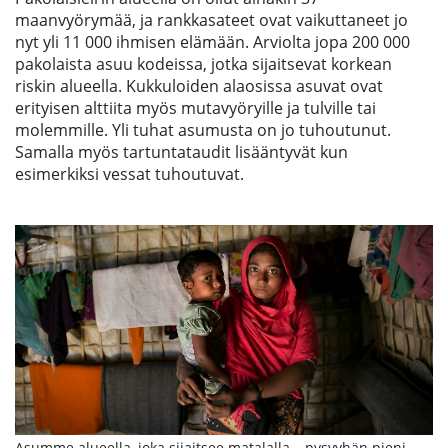
maanvyörymää, ja rankkasateet ovat vaikuttaneet jo
nyt yli 11 000 ihmisen elämään. Arviolta jopa 200 000
pakolaista asuu kodeissa, jotka sijaitsevat korkean
riskin alueella. Kukkuloiden alaosissa asuvat ovat
erityisen alttiita myös mutavyöryille ja tulville tai
molemmille. Yli tuhat asumusta on jo tuhoutunut.
Samalla myös tartuntataudit lisääntyvät kun
esimerkiksi vessat tuhoutuvat.
Asumme alueella, joka sijaitsee matalalla – pysyyhän pieni