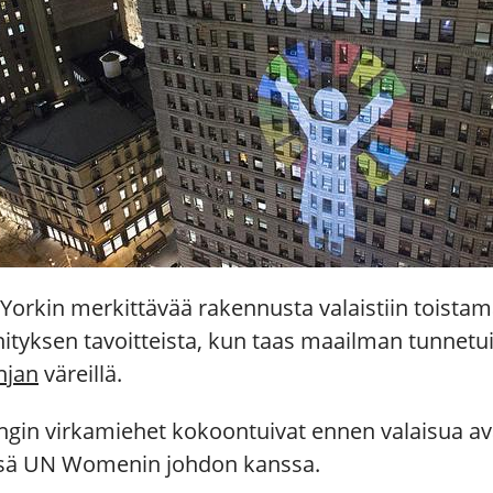
Yorkin merkittävää rakennusta valaistiin toist
hityksen tavoitteista, kun taas maailman tunnetui
njan
väreillä.
ungin virkamiehet kokoontuivat ennen valaisua
sä UN Womenin johdon kanssa.