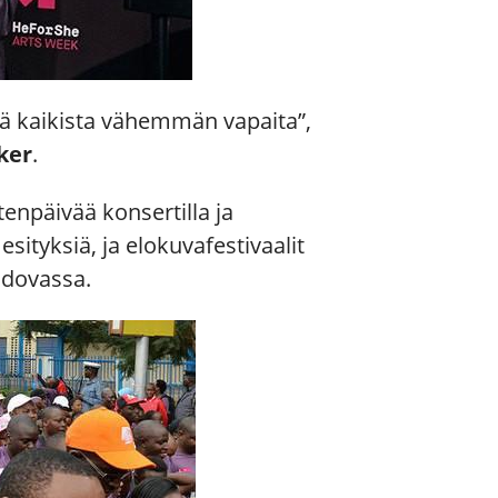
stä kaikista vähemmän vapaita”,
ker
.
npäivää konsertilla ja
esityksiä, ja elokuvafestivaalit
ldovassa.