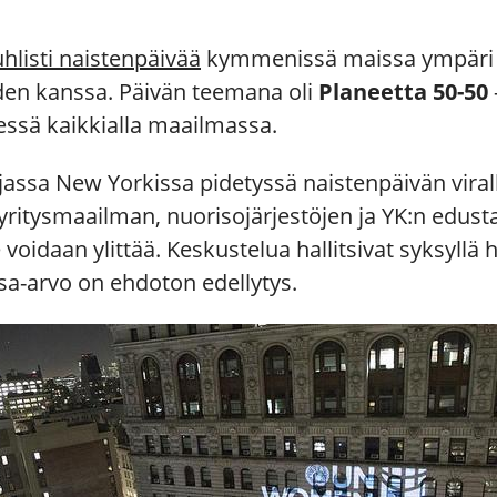
listi naistenpäivää
kymmenissä maissa ympäri 
joiden kanssa. Päivän teemana oli
Planeetta 50-50
sä kaikkialla maailmassa.
assa New Yorkissa pidetyssä naistenpäivän vira
yritysmaailman, nuorisojärjestöjen ja YK:n edustaj
oidaan ylittää. Keskustelua hallitsivat syksyllä
asa-arvo on ehdoton edellytys.