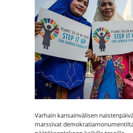
Varhain kansainvälisen naistenpäivän
marssivat demokratiamonumentilta T