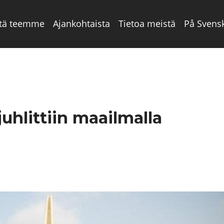
tä teemme
Ajankohtaista
Tietoa meistä
På Svens
uhlittiin maailmalla