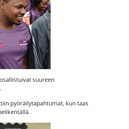
osallistuivat suureen
.
ttiin pyöräilytapahtumat, kun taas
likentällä.