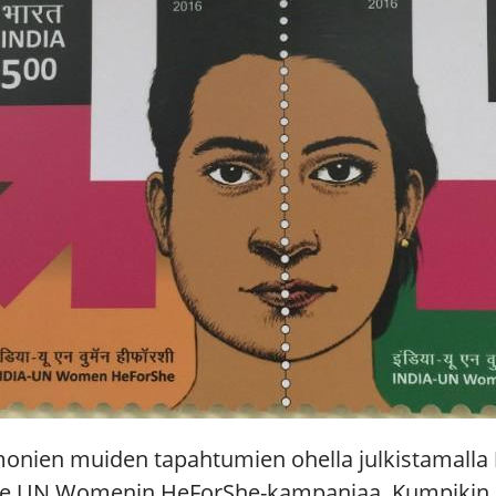
n monien muiden tapahtumien ohella julkistamalla
ukee UN Womenin
HeForShe-kampanjaa
. Kumpikin 