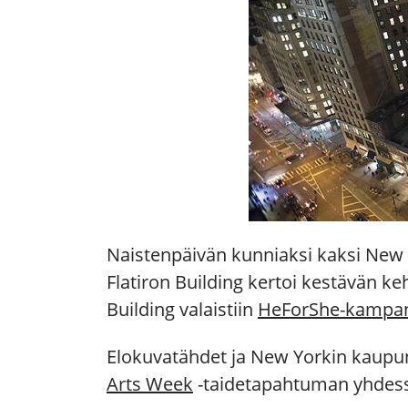
Naistenpäivän kunniaksi kaksi New 
Flatiron Building kertoi kestävän ke
Building valaistiin
HeForShe-kampa
Elokuvatähdet ja New Yorkin kaup
Arts Week
-taidetapahtuman yhdes