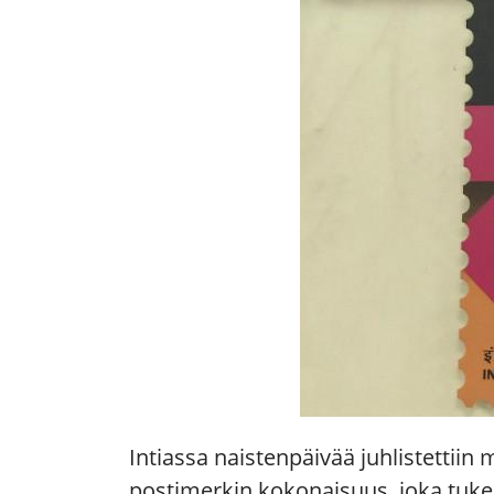
Intiassa naistenpäivää juhlistettii
postimerkin kokonaisuus, joka t