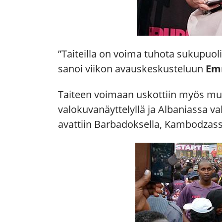
”Taiteilla on voima tuhota sukupuol
sanoi viikon avauskeskusteluun
Em
Taiteen voimaan uskottiin myös muu
valokuvanäyttelyllä ja Albaniassa valo
avattiin Barbadoksella, Kambodzass