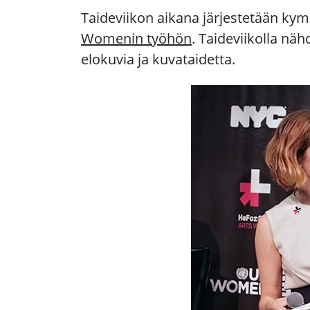
Taideviikon aikana järjestetään kym
Womenin työhön
. Taideviikolla nä
elokuvia ja kuvataidetta.