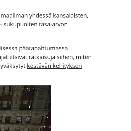
maailman yhdessä kansalaisten,
– sukupuolten tasa-arvon
llisessa päätapahtumassa
at etsivät ratkaisuja siihen, miten
 hyväksytyt
kestävän kehityksen