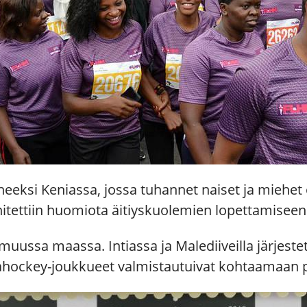
neeksi Keniassa, jossa tuhannet naiset ja miehet 
itettiin huomiota äitiyskuolemien lopettamiseen
muussa maassa. Intiassa ja Malediiveilla järjeste
hockey-joukkueet valmistautuivat kohtaamaan pe