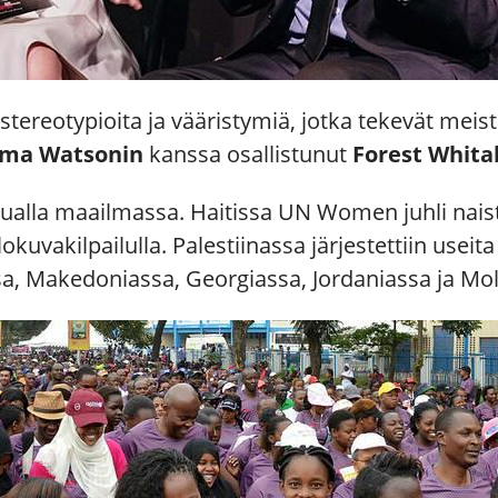
istereotypioita ja vääristymiä, jotka tekevät mei
ma Watsonin
kanssa osallistunut
Forest Whita
alla maailmassa. Haitissa UN Women juhli naiste
kuvakilpailulla. Palestiinassa järjestettiin useita 
a, Makedoniassa, Georgiassa, Jordaniassa ja Mo