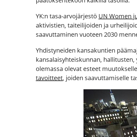
päätöksentekoon kaikilla tasoilla.
YK:n tasa-arvojärjestö
UN Women juh
aktivistien, taiteilijoiden ja urheili
saavuttaminen vuoteen 2030 mennes
Yhdistyneiden kansakuntien päämaj
kansalaisyhteiskunnan, hallitusten, 
olemassa olevat esteet muutokselle v
tavoitteet
, joiden saavuttamiselle t