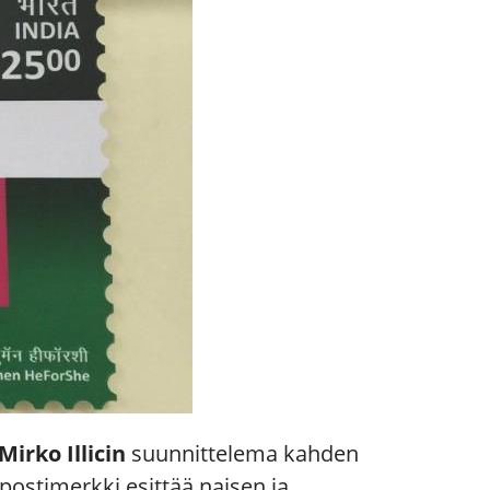
Mirko Illicin
suunnittelema kahden
postimerkki esittää naisen ja