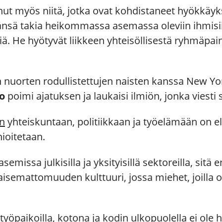
ut myös niitä, jotka ovat kohdistaneet hyökkäyks
känsä takia heikommassa asemassa oleviin ihmisi
. He hyötyvät liikkeen yhteisöllisestä ryhmäpai
in nuorten rodullis­tettujen naisten kanssa New Y
o
poimi ajatuksen ja laukaisi ilmiön, jonka viesti s
en
yhteiskuntaan, politiikkaan ja työelämään on e
ioitetaan.
emissa julkisilla ja yksityisillä sektoreilla, si
semattomuuden kulttuuri, jossa miehet, joilla 
yöpaikoilla, kotona ja kodin ulkopuolella ei ole h