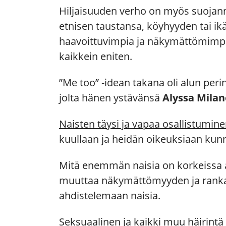
Hiljaisuuden verho on myös suojann
etnisen taustansa, köyhyyden tai i
haavoittuvimpia ja näkymättömimpiä
kaikkein eniten.
”Me too” -idean takana oli alun per
jolta hänen ystävänsä
Alyssa Milan
Naisten täysi ja vapaa osallistumin
kuullaan ja heidän oikeuksiaan kunn
Mitä enemmän naisia on korkeissa as
muuttaa näkymättömyyden ja rankai
ahdistelemaan naisia.
Seksuaalinen ja kaikki muu häirintä t