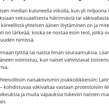
sen median kuluneella viikolla, kun yli miljoona i
aan seksuaalisesta häirinnästä tai väkivallasta
kiireellistä yhteisen äänen löytäminen on ja mite
ti on tärkeää, koska se nostaa esiin teot, jotka ov
isuuden nimissä.
maan tyttöä tai naista ­ilman seuraamuksia. Lii
neen voimistuu, kun naiset vahvistavat toisten
nsa.
yhteisöllisiin naisaktivismin joukkoliikkeisiin: Lat
n – kohdistuvaa väkivaltaa vastaan protestoiviin
N
oikeuksia ja muita vapauksia ­tukeviin naisten mar
in.