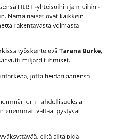
ensä HLBTI-yhteisöihin ja muihin ­
in. Nämä naiset ovat kaikkein
netta rakentavasta voimasta
orkissa työskentelevä
Tarana Burke
,
aavutti miljardit ihmiset.
lintärkeää, jotta heidän äänensä
tä enemmän on mahdollisuuksia
on enemmän valtaa, pystyvät
yväksyttävää, eikä siltä pidä