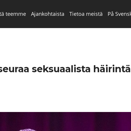
tä teemme
Ajankohtaista
Tietoa meistä
På Svens
euraa seksuaalista häirintä