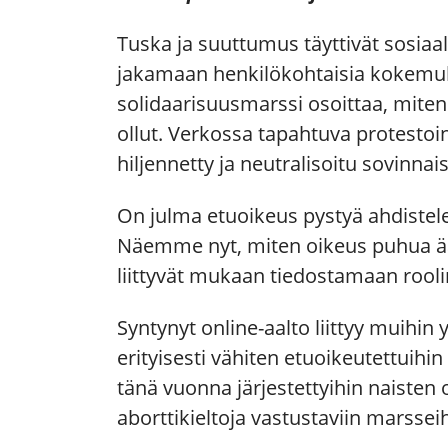
Tuska ja suuttumus täyttivät sosiaali
jakamaan henkilökohtaisia kokemuksi
solidaarisuusmarssi osoittaa, miten 
ollut. Verkossa tapahtuva protestoin
hiljennetty ja neutralisoitu sovinna
On julma etuoikeus pystyä ahdistele
Näemme nyt, miten oikeus puhua ää
liittyvät mukaan tiedostamaan rooli
Syntynyt online-aalto liittyy muihin 
erityisesti vähiten etuoikeutettuihi
tänä vuonna järjestettyihin naisten 
aborttikieltoja vastustaviin marsseih