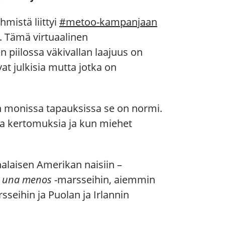
hmistä liittyi
#metoo-kampanjaan
. Tämä virtuaalinen
n piilossa väkivallan laajuus on
at julkisia mutta jotka on
an monissa tapauksissa se on normi.
sa kertomuksia ja kun miehet
inalaisen Amerikan naisiin –
i una menos
-marsseihin, aiemmin
sseihin ja Puolan ja Irlannin