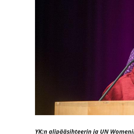
YK:n alipääsihteerin ja UN Womeni