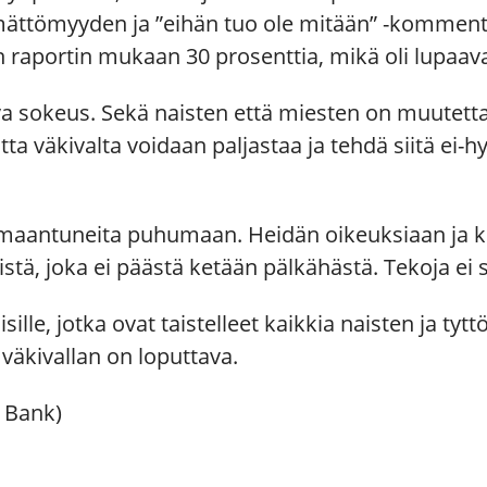
mättömyyden ja ”eihän tuo ole mitään” -komment
n raportin mukaan 30 prosenttia, mikä oli lupaav
liva sokeus. Sekä naisten että miesten on muutet
tta väkivalta voidaan paljastaa ja tehdä siitä ei-
voimaantuneita puhumaan. Heidän oikeuksiaan ja k
istä, joka ei päästä ketään pälkähästä. Tekoja ei 
ille, jotka ovat taistelleet kaikkia naisten ja ty
 väkivallan on loputtava.
 Bank)