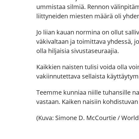
ummistaa silmiä. Rennon välinpitä
liittyneiden miesten määrä oli yhde
Jo liian kauan normina on ollut sal
väkivaltaan ja toimittava yhdessä, jo
olla hiljaisia sivustaseuraajia.
Kaikkien naisten tulisi voida olla 
vakiinnutettava sellaista käyttäytym
Teemme kunniaa niille tuhansille nais
vastaan. Kaiken ­naisiin kohdistuvan
(Kuva: Simone D. McCourtie / World