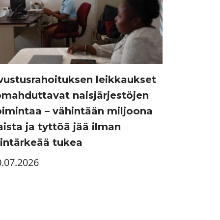
vustusrahoituksen leikkaukset
omahduttavat naisjärjestöjen
oimintaa – vähintään miljoona
aista ja tyttöä jää ilman
lintärkeää tukea
0.07.2026