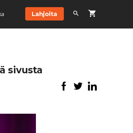
Lahjoita
ka
ä sivusta