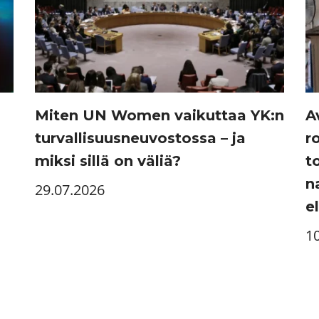
Miten UN Women vaikuttaa YK:n
A
turvallisuusneuvostossa – ja
r
miksi sillä on väliä?
t
n
29.07.2026
e
1