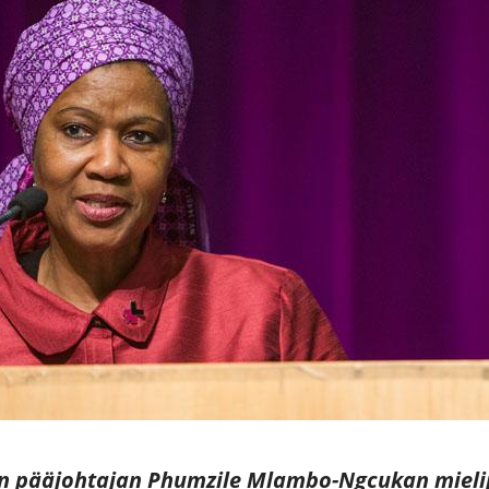
n pääjohtajan Phumzile Mlambo-Ngcukan mielip