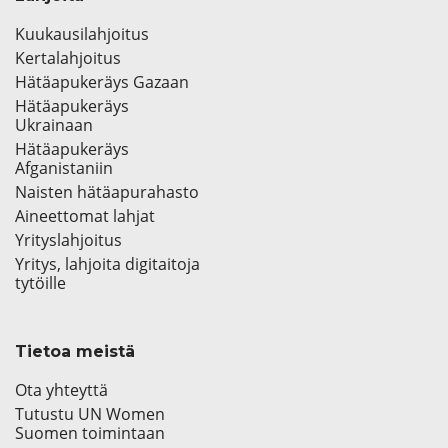
Kuukausilahjoitus
Kertalahjoitus
Hätäapukeräys Gazaan
Hätäapukeräys
Ukrainaan
Hätäapukeräys
Afganistaniin
Naisten hätäapurahasto
Aineettomat lahjat
Yrityslahjoitus
Yritys, lahjoita digitaitoja
tytöille
Tietoa meistä
Ota yhteyttä
Tutustu UN Women
Suomen toimintaan