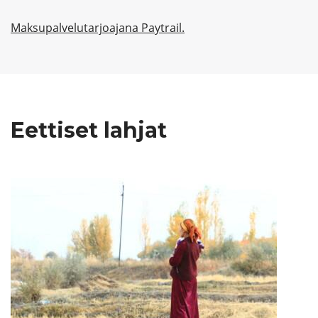
Maksupalvelutarjoajana Paytrail.
Eettiset lahjat