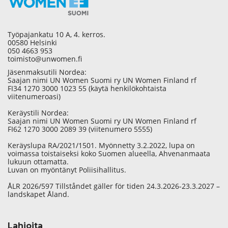
Työpajankatu 10 A, 4. kerros.
00580 Helsinki
050 4663 953
toimisto@unwomen.fi
Jäsenmaksutili Nordea:
Saajan nimi UN Women Suomi ry UN Women Finland rf
FI34 1270 3000 1023 55 (käytä henkilökohtaista
viitenumeroasi)
Keräystili Nordea:
Saajan nimi UN Women Suomi ry UN Women Finland rf
FI62 1270 3000 2089 39 (viitenumero 5555)
Keräyslupa RA/2021/1501. Myönnetty 3.2.2022, lupa on
voimassa toistaiseksi koko Suomen alueella, Ahvenanmaata
lukuun ottamatta.
Luvan on myöntänyt Poliisihallitus.
ÅLR 2026/597 Tillståndet gäller för tiden 24.3.2026-23.3.2027 –
landskapet Åland.
Lahjoita