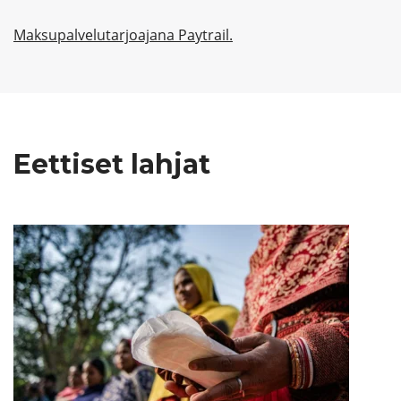
Maksupalvelutarjoajana Paytrail.
Eettiset lahjat