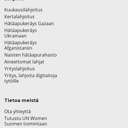
Kuukausilahjoitus
Kertalahjoitus
Hätäapukeräys Gazaan
Hätäapukeräys
Ukrainaan
Hätäapukeräys
Afganistaniin
Naisten hätäapurahasto
Aineettomat lahjat
Yrityslahjoitus
Yritys, lahjoita digitaitoja
tytöille
Tietoa meistä
Ota yhteyttä
Tutustu UN Women
Suomen toimintaan