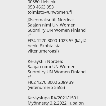
00580 Helsinki
050 4663 953
toimisto@unwomen.fi
Jäsenmaksutili Nordea:
Saajan nimi UN Women
Suomi ry UN Women Finland
rf
FI34 1270 3000 1023 55 (käytä
henkilökohtaista
viitenumeroasi)
Keräystili Nordea:
Saajan nimi UN Women
Suomi ry UN Women Finland
rf
FI62 1270 3000 2089 39
(viitenumero 5555)
Keräyslupa RA/2021/1501.
Myönnetty 3.2.2022, lupa on