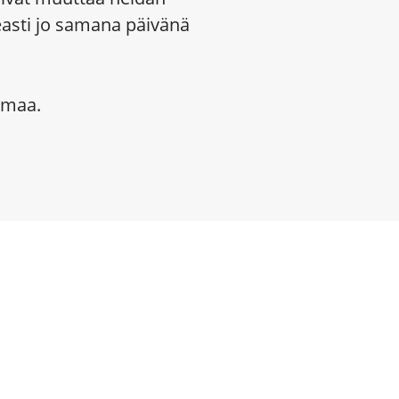
easti jo samana päivänä
lmaa.