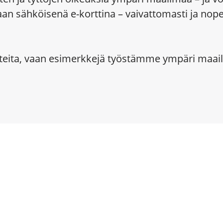
aan sähköisenä e-korttina – vaivattomasti ja nop
ohteita, vaan esimerkkejä työstämme ympäri maai