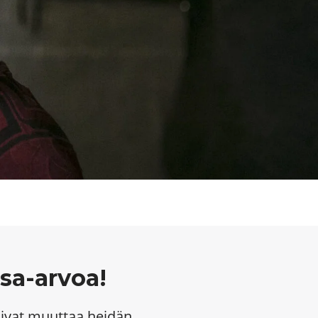
asa-arvoa!
oivat muuttaa heidän