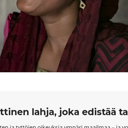
tinen lahja, joka edistää t
en ja tyttöjen oikeuksia ympäri maailmaa – ja v