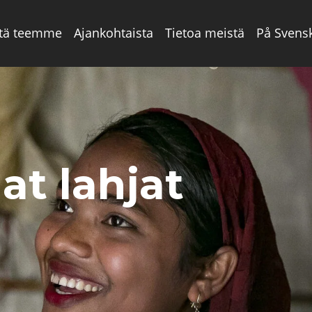
tä teemme
Ajankohtaista
Tietoa meistä
På Svens
t lahjat