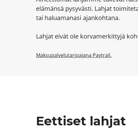
elämänsä pysyvästi. Lahjat toimitet
tai haluamanasi ajankohtana.
Lahjat eivät ole korvamerkittyjä k
Maksupalvelutarjoajana Paytrail.
Eettiset lahjat