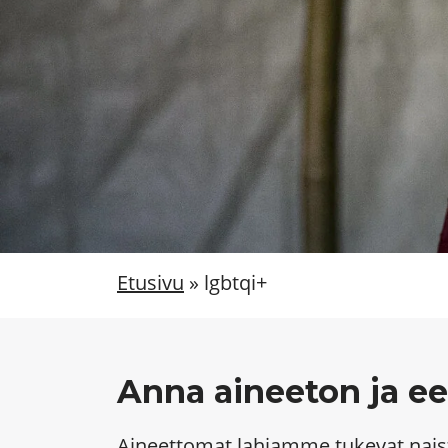
Etusivu
»
lgbtqi+
Anna aineeton ja eet
Aineettomat lahjamme tukevat naist