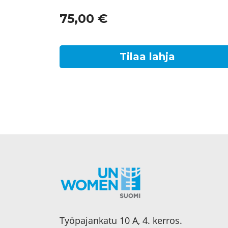
75,00
€
Tilaa lahja
Työpajankatu 10 A, 4. kerros.