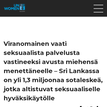
Lahjoita
Osallistu
Mitä teemme
Viranomainen vaati
Ajankohtaista
seksuaalista palvelusta
Tietoa meistä
vastineeksi avusta miehensä
På Svenska
menettäneelle – Sri Lankassa
Valikon rivi
on yli 1,3 miljoonaa sotaleskeä,
jotka altistuvat seksuaaliselle
hyväksikäytölle
Lahjoita