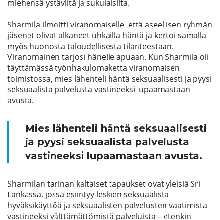
miehensä ystäviltä ja sukulaisilta.
Sharmila ilmoitti viranomaiselle, että aseellisen ryhmän
jäsenet olivat alkaneet uhkailla häntä ja kertoi samalla
myös huonosta taloudellisesta tilanteestaan.
Viranomainen tarjosi hänelle apuaan. Kun Sharmila oli
täyttämässä työnhakulomaketta viranomaisen
toimistossa, mies lähenteli häntä seksuaalisesti ja pyysi
seksuaalista palvelusta vastineeksi lupaamastaan
avusta.
Mies lähenteli häntä seksuaalisesti
ja pyysi seksuaalista palvelusta
vastineeksi lupaamastaan avusta.
Sharmilan tarinan kaltaiset tapaukset ovat yleisiä Sri
Lankassa, jossa esiintyy leskien seksuaalista
hyväksikäyttöä ja seksuaalisten palvelusten vaatimista
vastineeksi välttämättömistä palveluista – etenkin