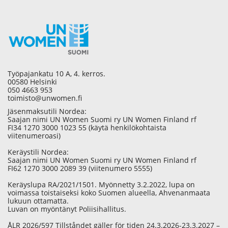
Työpajankatu 10 A, 4. kerros.
00580 Helsinki
050 4663 953
toimisto@unwomen.fi
Jäsenmaksutili Nordea:
Saajan nimi UN Women Suomi ry UN Women Finland rf
FI34 1270 3000 1023 55 (käytä henkilökohtaista
viitenumeroasi)
Keräystili Nordea:
Saajan nimi UN Women Suomi ry UN Women Finland rf
FI62 1270 3000 2089 39 (viitenumero 5555)
Keräyslupa RA/2021/1501. Myönnetty 3.2.2022, lupa on
voimassa toistaiseksi koko Suomen alueella, Ahvenanmaata
lukuun ottamatta.
Luvan on myöntänyt Poliisihallitus.
ÅLR 2026/597 Tillståndet gäller för tiden 24.3.2026-23.3.2027 –