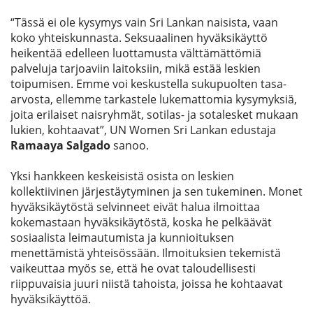
“Tässä ei ole kysymys vain Sri Lankan naisista, vaan
koko yhteiskunnasta. Seksuaalinen hyväksikäyttö
heikentää edelleen luottamusta välttämättömiä
palveluja tarjoaviin laitoksiin, mikä estää leskien
toipumisen. Emme voi keskustella sukupuolten tasa-
arvosta, ellemme tarkastele lukemattomia kysymyksiä,
joita erilaiset naisryhmät, sotilas- ja sotalesket mukaan
lukien, kohtaavat”, UN Women Sri Lankan edustaja
Ramaaya Salgado
sanoo.
Yksi hankkeen keskeisistä osista on leskien
kollektiivinen järjestäytyminen ja sen tukeminen. Monet
hyväksikäytöstä selvinneet eivät halua ilmoittaa
kokemastaan hyväksikäytöstä, koska he pelkäävät
sosiaalista leimautumista ja kunnioituksen
menettämistä yhteisössään. Ilmoituksien tekemistä
vaikeuttaa myös se, että he ovat taloudellisesti
riippuvaisia juuri niistä tahoista, joissa he kohtaavat
hyväksikäyttöä.