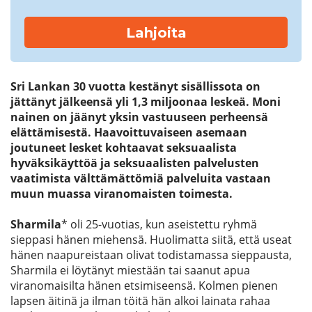
Lahjoita
Sri Lankan 30 vuotta kestänyt sisällissota on
jättänyt jälkeensä yli 1,3 miljoonaa leskeä. Moni
nainen on jäänyt yksin vastuuseen perheensä
elättämisestä. Haavoittuvaiseen asemaan
joutuneet lesket kohtaavat seksuaalista
hyväksikäyttöä ja seksuaalisten palvelusten
vaatimista välttämättömiä palveluita vastaan
muun muassa viranomaisten toimesta.
Sharmila
* oli 25-vuotias, kun aseistettu ryhmä
sieppasi hänen miehensä. Huolimatta siitä, että useat
hänen naapureistaan olivat todistamassa sieppausta,
Sharmila ei löytänyt miestään tai saanut apua
viranomaisilta hänen etsimiseensä. Kolmen pienen
lapsen äitinä ja ilman töitä hän alkoi lainata rahaa