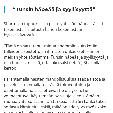
“Tunsin häpeää ja syyllisyyttä”
Sharmilan tapauksessa pelko yhteisön häpeästä esti
tekemästä ilmoitusta hänen kokemastaan
hyväksikäytöstä.
”Tämä on satuttanut minua enemmän kuin kotiini
tulleiden aseistettujen ihmisten uhkaukset. Hän on
meidän yhteisöstämme. Tunsin häpeää ja syyllisyyttä ja
olin huolissani siitä, että joku saisi tietää”, Sharmila
kertoo.
Parantamalla naisten mahdollisuuksia saada tietoa ja
palveluja, tukemalla kestävää toimeentuloa ja
osoittamalla naisille, etteivät he ole yksin, he
voimaantuvat käyttämään palveluja ja edistämään
rauhaa yhteisöissään. On tärkeää, että Sri Lanka tukee
sodasta kärsineitä leskiä, mikä on edellytys myös koko
maan kestävälle toipumiselle ja paranemiselle