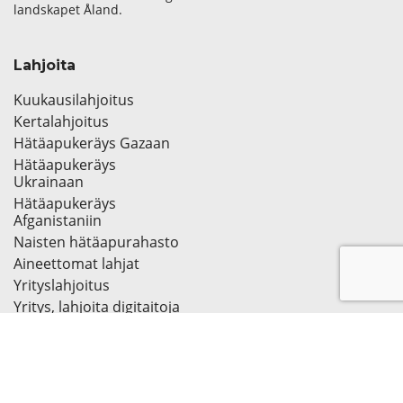
landskapet Åland.
Lahjoita
Kuukausilahjoitus
Kertalahjoitus
Hätäapukeräys Gazaan
Hätäapukeräys
Ukrainaan
Hätäapukeräys
Afganistaniin
Naisten hätäapurahasto
Aineettomat lahjat
Yrityslahjoitus
Yritys, lahjoita digitaitoja
tytöille
Tietoa meistä