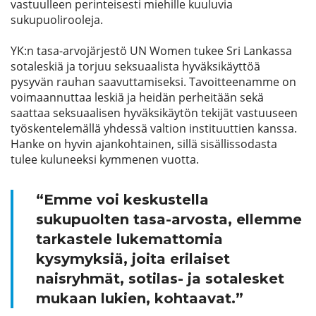
vastuulleen perinteisesti miehille kuuluvia
sukupuolirooleja.
YK:n tasa-arvojärjestö UN Women tukee Sri Lankassa
sotaleskiä ja torjuu seksuaalista hyväksikäyttöä
pysyvän rauhan saavuttamiseksi. Tavoitteenamme on
voimaannuttaa leskiä ja heidän perheitään sekä
saattaa seksuaalisen hyväksikäytön tekijät vastuuseen
työskentelemällä yhdessä valtion instituuttien kanssa.
Hanke on hyvin ajankohtainen, sillä sisällissodasta
tulee kuluneeksi kymmenen vuotta.
“Emme voi keskustella
sukupuolten tasa-arvosta, ellemme
tarkastele lukemattomia
kysymyksiä, joita erilaiset
naisryhmät, sotilas- ja sotalesket
mukaan lukien, kohtaavat.”