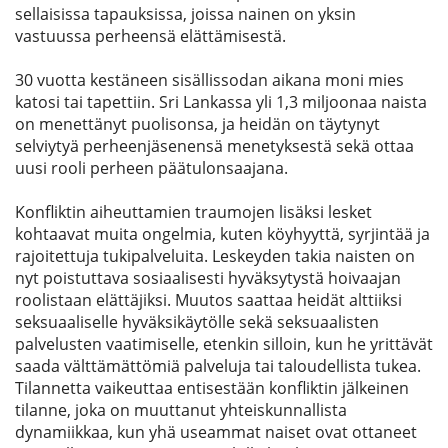
sellaisissa tapauksissa, joissa nainen on yksin
vastuussa perheensä elättämisestä.
30 vuotta kestäneen sisällissodan aikana moni mies
katosi tai tapettiin. Sri Lankassa yli 1,3 miljoonaa naista
on menettänyt puolisonsa, ja heidän on täytynyt
selviytyä perheenjäsenensä menetyksestä sekä ottaa
uusi rooli perheen päätulonsaajana.
Konfliktin aiheuttamien traumojen lisäksi lesket
kohtaavat muita ongelmia, kuten köyhyyttä, syrjintää ja
rajoitettuja tukipalveluita. Leskeyden takia naisten on
nyt poistuttava sosiaalisesti hyväksytystä hoivaajan
roolistaan elättäjiksi. Muutos saattaa heidät alttiiksi
seksuaaliselle hyväksikäytölle sekä seksuaalisten
palvelusten vaatimiselle, etenkin silloin, kun he yrittävät
saada välttämättömiä palveluja tai taloudellista tukea.
Tilannetta vaikeuttaa entisestään konfliktin jälkeinen
tilanne, joka on muuttanut yhteiskunnallista
dynamiikkaa, kun yhä useammat naiset ovat ottaneet