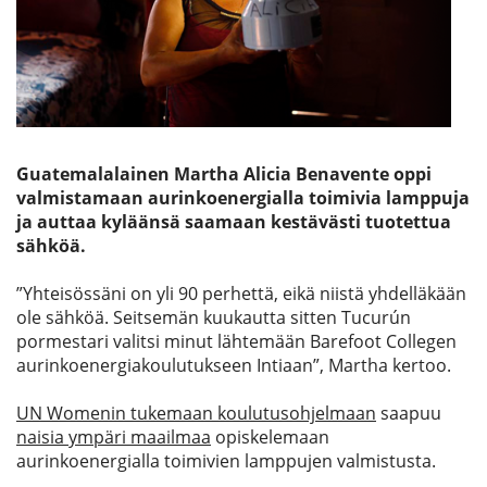
Etsi
Guatemalalainen Martha Alicia Benavente oppi
valmistamaan aurinkoenergialla toimivia lamppuja
ja auttaa kyläänsä saamaan kestävästi tuotettua
sähköä.
”Yhteisössäni on yli 90 perhettä, eikä niistä yhdelläkään
ole sähköä. Seitsemän kuukautta sitten Tucurún
pormestari valitsi minut lähtemään Barefoot Collegen
aurinkoenergiakoulutukseen Intiaan”, Martha kertoo.
UN Womenin tukemaan koulutusohjelmaan
saapuu
naisia ympäri maailmaa
opiskelemaan
aurinkoenergialla toimivien lamppujen valmistusta.