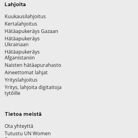
Lahjoita
Kuukausilahjoitus
Kertalahjoitus
Hätäapukeräys Gazaan
Hätäapukeräys
Ukrainaan
Hätäapukeräys
Afganistaniin
Naisten hätäapurahasto
Aineettomat lahjat
Yrityslahjoitus
Yritys, lahjoita digitaitoja
tytöille
Tietoa meistä
Ota yhteyttä
Tutustu UN Women