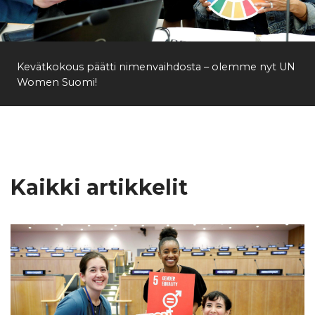
Etsi
Kevätkokous päätti nimenvaihdosta – olemme nyt UN
Women Suomi!
Kaikki artikkelit