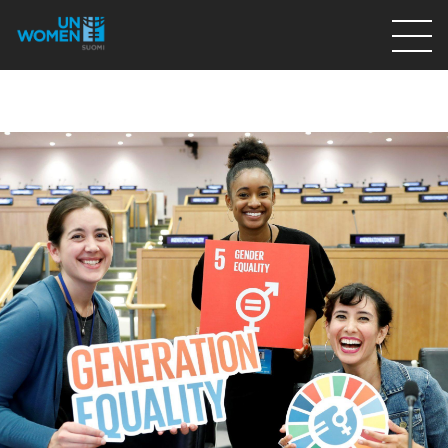
Lahjoita
Osallistu
Mitä teemme
Ajankohtaista
Tietoa meistä
På Svenska
Valikon rivi
Lahjoita