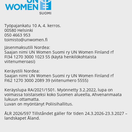
Työpajankatu 10 A, 4. kerros.
00580 Helsinki
050 4663 953
toimisto@unwomen.fi
Jäsenmaksutili Nordea:
Saajan nimi UN Women Suomi ry UN Women Finland rf
FI34 1270 3000 1023 55 (käytä henkilökohtaista
viitenumeroasi)
Keräystili Nordea:
Saajan nimi UN Women Suomi ry UN Women Finland rf
FI62 1270 3000 2089 39 (viitenumero 5555)
Keräyslupa RA/2021/1501. Myönnetty 3.2.2022, lupa on
voimassa toistaiseksi koko Suomen alueella, Ahvenanmaata
lukuun ottamatta.
Luvan on myöntänyt Poliisihallitus.
ÅLR 2026/597 Tillståndet gäller för tiden 24.3.2026-23.3.2027 –
landskapet Åland.