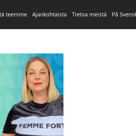
tä teemme
Ajankohtaista
Tietoa meistä
På Svens