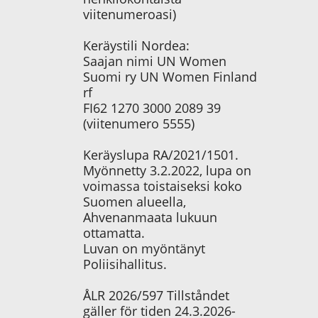
viitenumeroasi)
Keräystili Nordea:
Saajan nimi UN Women
Suomi ry UN Women Finland
rf
FI62 1270 3000 2089 39
(viitenumero 5555)
Keräyslupa RA/2021/1501.
Myönnetty 3.2.2022, lupa on
voimassa toistaiseksi koko
Suomen alueella,
Ahvenanmaata lukuun
ottamatta.
Luvan on myöntänyt
Poliisihallitus.
ÅLR 2026/597 Tillståndet
gäller för tiden 24.3.2026-